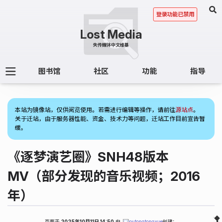
登录功能已禁用
图书馆
社区
功能
指导
(2)
本站为镜像站，仅供阅览使用。若需进行编辑等操作，请前往
源站点
。
关于迁站，由于服务器性能、资金、技术力等问题，迁站工作目前宣告暂
缓。
《逐梦演艺圈》SNH48版本
MV（部分发现的音乐视频；2016
年）
页面于
2025年10月11日 14:50
由
putongtongxue
创建；