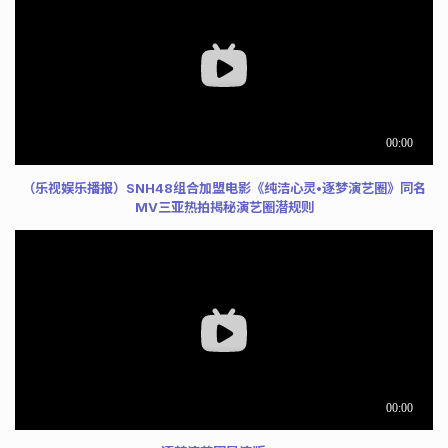
（乐视娱乐播报）SNH48组合加盟电影《纯洁心灵•逐梦演艺圈》同名
MV三亚热拍揭秘演艺圈潜规则