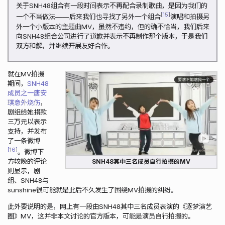
关于SNH48组合有一段时间表示不再配合录制歌曲，是因为我们的
15
一个不当做法——后来我们也寻找了另外一个组合
演唱和拍摄另
外一个小版本的主题曲MV，虽然不违约，但的确不恰当，我们后来
向SNH48组合公司进行了道歉并表示不再制作那个版本，于是我们
双方和解，并继续开展友好合作。
就在MV拍摄
期间，
SNH48
成员之一唐安
琪意外烧伤
，
剧组给她捐款
三万元以表示
支持，并发布
了一条微博
16
。微博下
方较晚的评论
SNH48其中三名成员自行拍摄的MV
则显示，剧
组、SNH48与
sunshine很可能就是此后不久发生了围绕MV拍摄的纠纷。
此外要说明的是，网上有一段由SNH48其中三名成员表演的《逐梦演艺
圈》MV，这并非本文讨论的官方版本，可能是演员自行拍摄的。