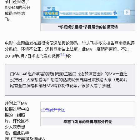
节目还采访了
SNH48的部分
成员与毕志
飞。
“乐视娱乐播报”节目展示的拍摄现场
电影与主题曲发布后很快便深陷舆论漩涡，毕志飞亦多次控告豆瓣操纵评
分系统、环境不公正，还将豆瓣告上法庭，此MV一度销声匿迹。不过，
12
2018年8月7日毕志飞发布微博
称：
由SNH48组合演唱的我们电影主题曲《逐梦演艺圈》的MV一直还
没推出，大家想看吗？想看的话我就亲自剪出来放给大家（电影片
尾有全曲演唱和部分MV精彩制作花絮，很多人看了多遍）
并附上了MV
拍摄过程中拍
点击展开长图
摄的一组照
片。评论区不
毕志飞发布的微博与部分评论
少人表示想
看，但此后毕
志飞并未再提及该MV。