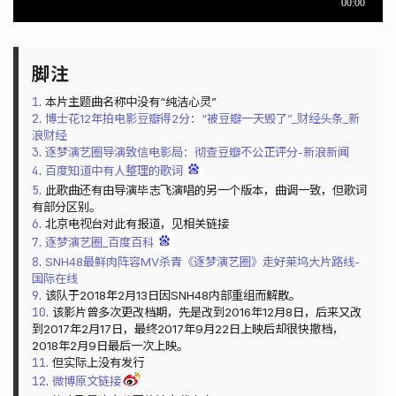
1
. 本片主题曲名称中没有“纯洁心灵”
2
.
博士花12年拍电影豆瓣得2分：“被豆瓣一天毁了”_财经头条_新
浪财经
3
.
逐梦演艺圈导演致信电影局：彻查豆瓣不公正评分-新浪新闻
4
.
百度知道中有人整理的歌词
5
. 此歌曲还有由导演毕志飞演唱的另一个版本，曲调一致，但歌词
有部分区别。
6
. 北京电视台对此有报道，见相关链接
7
.
逐梦演艺圈_百度百科
8
.
SNH48最鲜肉阵容MV杀青《逐梦演艺圈》走好莱坞大片路线-
国际在线
9
. 该队于2018年2月13日因SNH48内部重组而解散。
10
. 该影片曾多次更改档期，先是改到2016年12月8日，后来又改
到2017年2月17日，最终2017年9月22日上映后却很快撤档，
2018年2月9日最后一次上映。
11
. 但实际上没有发行
12
.
微博原文链接