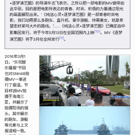
•逐梦演艺圈》的导演毕志飞表示，之所以把一部电影的MV做得如
此华丽，目的是把电影所表达的青春、时尚、积极的力量通过阳光
的画面展现出来。‘《纯洁心灵•逐梦演艺圈》是一部青春时尚电
影，我们动用那么多跑车、直升机、豪华游艇、帅哥美女，就是希
望走好莱坞大片的路线。’……《纯洁心灵•逐梦演艺圈》已确定由中
10
影集团发行，将于今年5月13日在全国范围内上映
。MV《逐梦
11
演艺圈》将于3月在全网发行
。
2016年3月1
日，“乐视娱
乐播报”节目
也对SNH48拍
摄MV一事进
行了报道。节
目称该MV拍
摄于海南三
亚，并展示了
拍摄现场的镜
头，其中展示
的跑车、游艇
等元素与上文
报道相一致。