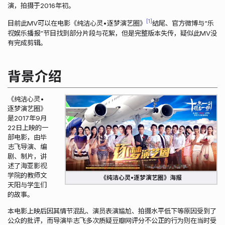
演，拍摄于2016年初。
1
目前此MV可以在电影《纯洁心灵•逐梦演艺圈》
结尾、官方微博与“乐
视娱乐播报”节目找到部分片段与花絮，但是完整版本失传，疑似此MV没
有完成剪辑。
背景介绍
《纯洁心灵•
逐梦演艺圈》
是2017年9月
22日上映的一
部电影，由毕
志飞导演、编
剧、制片，讲
述了海亚影视
学院的教师文
《纯洁心灵•逐梦演艺圈》海报
天阳与学生们
的故事。
本电影上映后因其情节混乱、演员表演尴尬、拍摄水平低下等原因受到了
公众的批评，而导演毕志飞多次质疑豆瓣网评分不公正的行为则在当时受