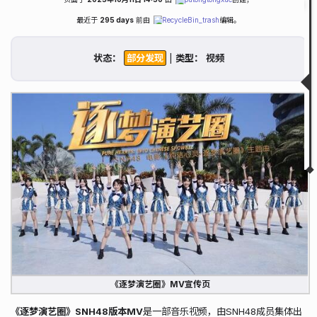
Fold
Table of Contents
最近于
295 days
前由
RecycleBin_trash
编辑。
背景介绍
MV相关信息
状态：
|
类型：
获取状态
其他信息
相关图片
相关链接
相关视频
▲
▼
《逐梦演艺圈》MV宣传页
《逐梦演艺圈》SNH48版本MV
是一部音乐视频，由SNH48成员集体出