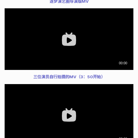
逐梦演艺圈导演版MV
三位演员自行拍摄的MV（3：50开始）