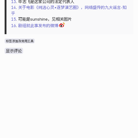
13
. 毕志飞是这家公司的法定代表人
14
.
关于电影《纯洁心灵•逐梦演艺圈》，网络盛传的九大谣言-知
乎
15
. 可能是sunshine，见相关图片
16
.
剧组就此事发布的微博
标签添加及常用工具
显示评论