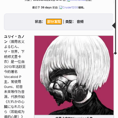
Fold
Table of Contents
最近于
36 days
前由
Crusier1200
编辑。
简介
搜索历史
状态：
|
类型：
失传/发现曲目一览
相关图片
相关链接
ユリイ・カノ
ン
（曾用名义
▲
▼
よるむん、
ザ・世界，下
统称尤里卡
农）是一位自
2013年活跃至
今的著名
Vocaloid P
主，常使用
Gumi、初音
未来等作为音
源，代表作如
《だれかの心
臓になれたな
ら（若能成为
谁的心脏）》