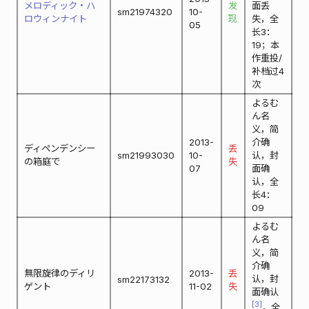
メロディック・ハ
发
面丢
sm21974320
10-
ロウィンナイト
现
失，全
05
长3：
19；本
作重投/
补档过4
次
よるむ
ん名
义，简
2013-
介确
ディペンデンシー
丢
sm21993030
10-
认，封
の箱庭で
失
07
面确
认，全
长4：
09
よるむ
ん名
义，简
介确
無限旋律のディリ
2013-
丢
认，封
sm22173132
ゲント
11-02
失
面确认
3
，全