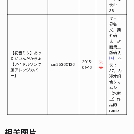
长3：
38
ザ・世
界名
义，简
介确
认，封
面第二
版确认
【初音ミク】あっ
4
たかいんだからぁ
，全
2015-
丢
【アイドルソング
sm25360126
长1：
01-16
失
風アレンジカバ
37；为
ー】
漫才组
合クマ
ムシ
（水熊
虫）作
品的
remix
相关图片