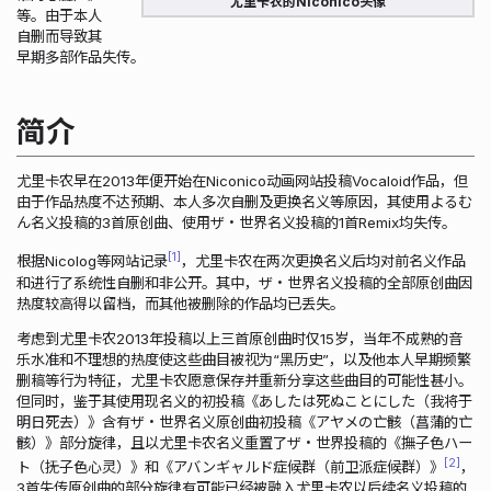
尤里卡农的Niconico头像
等。由于本人
自删而导致其
早期多部作品失传。
简介
尤里卡农早在2013年便开始在Niconico动画网站投稿Vocaloid作品，但
由于作品热度不达预期、本人多次自删及更换名义等原因，其使用よるむ
ん名义投稿的3首原创曲、使用ザ・世界名义投稿的1首Remix均失传。
1
根据Nicolog等网站记录
，尤里卡农在两次更换名义后均对前名义作品
和进行了系统性自删和非公开。其中，ザ・世界名义投稿的全部原创曲因
热度较高得以留档，而其他被删除的作品均已丢失。
考虑到尤里卡农2013年投稿以上三首原创曲时仅15岁，当年不成熟的音
乐水准和不理想的热度使这些曲目被视为“黑历史”，以及他本人早期频繁
删稿等行为特征，尤里卡农愿意保存并重新分享这些曲目的可能性甚小。
但同时，鉴于其使用现名义的初投稿《あしたは死ぬことにした（我将于
明日死去）》含有ザ・世界名义原创曲初投稿《アヤメの亡骸（菖蒲的亡
骸）》部分旋律，且以尤里卡农名义重置了ザ・世界投稿的《撫子色ハー
2
ト（抚子色心灵）》和《アバンギャルド症候群（前卫派症候群）》
，
3首失传原创曲的部分旋律有可能已经被融入尤里卡农以后续名义投稿的