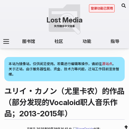
登录功能已禁用
图书馆
社区
功能
指导
(1)
本站为镜像站，仅供阅览使用。若需进行编辑等操作，请前往
源站点
。
关于迁站，由于服务器性能、资金、技术力等问题，迁站工作目前宣告暂
缓。
ユリイ・カノン（尤里卡农）的作品
（部分发现的Vocaloid职人音乐作
品；2013-2015年）
页面于
2025年10月29日 14:41
由
RinneTanida
创建；