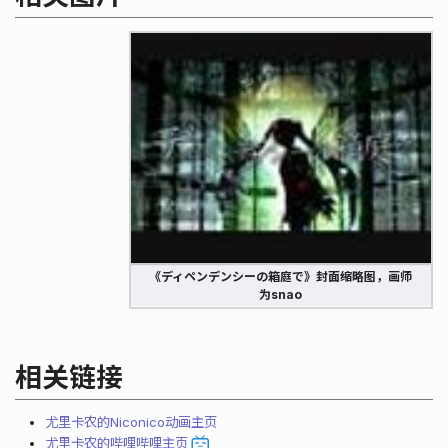
《ディペンデンシーの箱庭で》封面缩略图，画师
为snao
相关链接
尤里卡农的Niconico动画主页
尤里卡农的哔哩哔哩主页