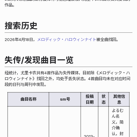
作品。
搜索历史
2026年4月18日，
メロディック・ハロウィンナイト
被全曲找回。
失传/发现曲目一览
经统计，尤里卡农共有4首作品为失传媒体，目前除《メロディック・ハ
ロウィンナイト》找回之外，均处于丢失状态。4首曲目均未在对应时间
段的日刊与周刊中发现。
投稿
状
其他信
曲目名称
sm号
日期
态
息
よるむ
ん名
义，简
介确
认，封
2013-