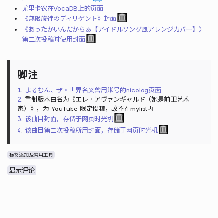
尤里卡农在VocaDB上的页面
《無限旋律のディリゲント》封面
《あったかいんだからぁ【アイドルソング風アレンジカバー】》
第二次投稿时使用封面
1
.
よるむん、ザ・世界名义曾用账号的nicolog页面
2
. 重制版本曲名为《エレ・アヴァンギャルド（她是前卫艺术
家）》，为 YouTube 限定投稿，故不在mylist内
3
.
该曲目封面，存储于网页时光机
4
.
该曲目第二次投稿所用封面，存储于网页时光机
标签添加及常用工具
显示评论