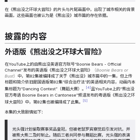
在《熊出没之环球大冒险》的片头与片尾画面中，出现了城市相关的背景
画面，这些画面也被认为是《熊出没》城市篇的存在依据。
披露的内容
外语版《熊出没之环球大冒险》
在YouTube上的由熊出没英语官方账号“Boonie Bears - Official
Channel”发布的英语版《熊出没之环球大冒险》
（Boonie Bears or
Bust）
中，第82集被编排成了关于《熊出没》城市篇中的一集，但上传
标题和简介依旧是国语版第82集“综合治疗法”的英语相关内容，动画内本
4
集标题为“Dancing Contest”（舞蹈大赛）。
且YouTube上的“熊出没
官方粤语 Boonie Bears in Cantonese”频道发布的粤语版《熊出没之环
5
球大冒险》中，第82集也被编排成了此集。
本集的大致剧情如下：
光头强计划偷取赛事奖品皇冠，但被老鼠罗宾察觉后引发对抗，并
被熊大熊二及时制止。随后三者共同参与舞蹈比赛，光头强的表演