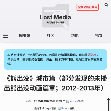
登录功能已禁用
图书馆
社区
功能
指导
(1)
本站为镜像站，仅供阅览使用。若需进行编辑等操作，请前往
源站点
。
关于迁站，由于服务器性能、资金、技术力等问题，迁站工作目前宣告暂
缓。
《熊出没》城市篇（部分发现的未播
出熊出没动画篇章；2012-2013年）
页面于
2025年03月25日 19:19
由
haidies
创建；
Fold
Table of Contents
最近于
6 days
前由
Hanksl
编辑。