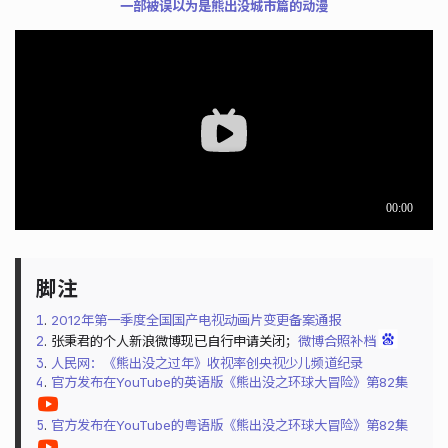
一部被误以为是熊出没城市篇的动漫
1
.
2012年第一季度全国国产电视动画片变更备案通报
2
. 张秉君的个人新浪微博现已自行申请关闭；
微博合照补档
3
.
人民网：《熊出没之过年》收视率创央视少儿频道纪录
4
.
官方发布在YouTube的英语版《熊出没之环球大冒险》第82集
5
.
官方发布在YouTube的粤语版《熊出没之环球大冒险》第82集