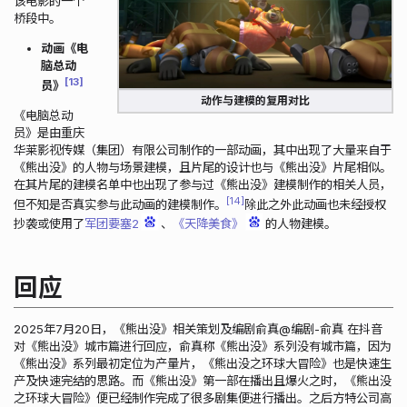
该电影的一个
桥段中。
动画《电
脑总动
13
员》
动作与建模的复用对比
《电脑总动
员》是由重庆
华莱影视传媒（集团）有限公司制作的一部动画，其中出现了大量来自于
《熊出没》的人物与场景建模，且片尾的设计也与《熊出没》片尾相似。
在其片尾的建模名单中也出现了参与过《熊出没》建模制作的相关人员，
14
但不知是否真实参与此动画的建模制作。
除此之外此动画也未经授权
抄袭或使用了
军团要塞2
、
《天降美食》
的人物建模。
回应
2025年7月20日，《熊出没》相关策划及编剧俞真@编剧-俞真 在抖音
对《熊出没》城市篇进行回应，俞真称《熊出没》系列没有城市篇，因为
《熊出没》系列最初定位为产量片，《熊出没之环球大冒险》也是快速生
产及快速完结的思路。而《熊出没》第一部在播出且爆火之时，《熊出没
之环球大冒险》便已经制作完成了很多剧集便进行播出。之后方特公司高