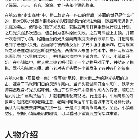
了蹦蹦、吉吉、毛毛、涂涂、萝卜头和小狸的故事。
在第52集“走出森林”中，熊二好奇在一座山的背后，外面的世界是什么样
的。熊大则以“外面有很多的光头强很危险”的说法劝阻，随后两熊遇到光
头强的袭击，但轻松打败了光头强，获胜后两熊打算重新执行登山计划，
之后光头强多次追击，但总因为各种原因失败。之后两熊登上山顶，并第
一次看到了小镇，尾随而至的光头强向两熊投掷爆竹欲除后患，并把两熊
逼到了悬崖尽头处，然而爆竹被两熊反顶回了光头强手里爆炸，在两熊高
兴之余悬崖边缘突然断裂并坠落，两熊掉入悬崖下的水中，最后两熊浮出
水面趴到了水里的浮木上，并顺着水流前往小镇方向。至此，小镇篇开
始。在小镇篇中，熊大熊二被老鳄带到了一个动物马戏团里，并结识了拖
拖、翠花和铁掌大师。后与老对头光头强在小镇发生了各种各样的故事。
在第104集（现最后一集）“臭豆腐”尾段，熊大熊二为躲避光头强的追
击，藏身于马戏团门口的货运车厢内。当光头强试图开启车厢时，铁掌大
师突然现身将光头强吓倒。但由于铁掌大师未察觉车厢内的异常，随后货
运司机上车启动货运车，并载着两熊驶离现场。行进途中，车厢两熊的呼
救声引起路途中的老鳄注意，老鳄目睹货运车车朝着城市方向路标行驶，
误认为两熊要去都市里打拼一番，于是挥手向两熊说再见，至此，小镇篇
结束。根据小镇篇最后的剧情，可以看出小镇篇后应衔接城市篇。
人物介绍