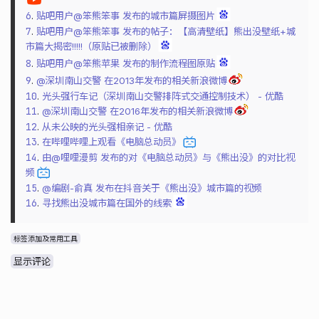
6
.
贴吧用户@笨熊笨事 发布的城市篇屏摄图片
7
.
贴吧用户@笨熊笨事 发布的帖子：【高清壁纸】熊出没壁纸+城
市篇大揭密!!!!!（原贴已被删除）
8
.
贴吧用户@笨熊苹果 发布的制作流程图原贴
9
.
@深圳南山交警 在2013年发布的相关新浪微博
10
.
光头强行车记（深圳南山交警排阵式交通控制技术） - 优酷
11
.
@深圳南山交警 在2016年发布的相关新浪微博
12
.
从未公映的光头强相亲记 - 优酷
13
.
在哔哩哔哩上观看《电脑总动员》
14
.
由@哩哩漫剪 发布的对《电脑总动员》与《熊出没》的对比视
频
15
.
@编剧-俞真 发布在抖音关于《熊出没》城市篇的视频
16
.
寻找熊出没城市篇在国外的线索
标签添加及常用工具
显示评论