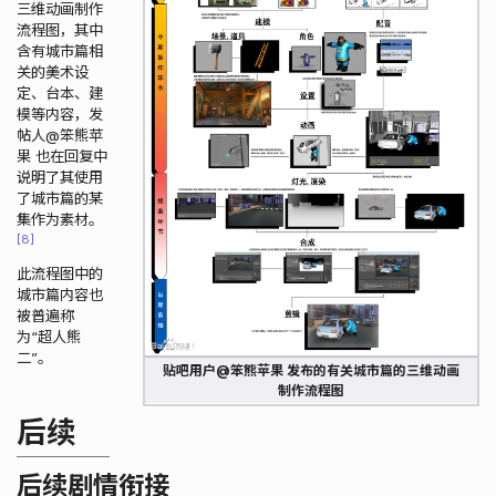
三维动画制作
流程图，其中
含有城市篇相
关的美术设
定、台本、建
模等内容，发
帖人@笨熊苹
果 也在回复中
说明了其使用
了城市篇的某
集作为素材。
8
此流程图中的
城市篇内容也
被普遍称
为“超人熊
二”。
贴吧用户@笨熊苹果 发布的有关城市篇的三维动画
制作流程图
后续
后续剧情衔接