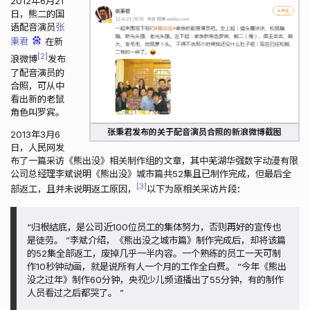
2012年6月21
日，熊二的国
语配音演员
张
秉君
在新
2
浪微博
发布
了配音演员的
合照，可从中
看出新的老鼠
角色叫罗宾。
张秉君发布的关于配音演员合照的新浪微博截图
2013年3月6
日，人民网发
布了一篇采访《熊出没》相关制作组的文章，其中芜湖华强数字动漫有限
公司总经理李斌说明《熊出没》城市篇共52集且已制作完成，但最后全
3
部返工，且并未说明返工原因，
以下为原相关采访片段：
“归根结底，是公司近100位员工的集体努力，否则再好的宣传也
是徒劳。 ”李斌介绍，《熊出没之城市篇》制作完成后，却将该篇
的52集全部返工，废掉几乎一半内容。一个熟练的员工一天可制
作10秒钟动画，就是说所有人一个月的工作全白费。 “今年《熊出
没之过年》制作60分钟，央视少儿频道播出了55分钟，有的制作
人员看过之后都哭了。 ”