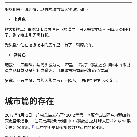
根据相关泄漏剧情，现有的城市篇人物设定如下：
老角色
熊大&熊二
：来到城市以后住在下水道里，白天需要乔装打扮成人类的样
子，到了晚上则无需打扮。
光头强
：住在垃圾场中的房车里，有了一辆摩托车。
新角色
肥波
：一只猫咪，与光头强为同一阵营。（现于《熊出没》第3季《熊出
没之丛林总动员》初次登场，且与城市篇有着形象颜色差异）
罗宾
：一只老鼠，与熊大熊二为同一阵营，也同样住在下水道里。
城市篇的存在
2012年4月12日，广电总局发布了“2012年第一季度全国国产电视动画片
变更备案通报”，在变更集数时长剧目中《熊出没之环球大冒险》从53集
1
变更为208集。
其中的变更备案集数并非现有的104集。