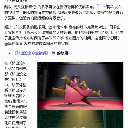
月16日将此视
11
12
频以“光头强相亲记”的名字再次在新浪微博和优酷发布。
再次发布
的视频中，旧版的排阵式交通指示牌建模更改为了新版，警察的配音进行
了更换，但没有旧版视频的背景音乐。
经过与前文提到的贴吧用户@笨熊笨事 发布的城市篇图片对比，可看出
此宣传片对《熊出没》城市篇的大楼建筑、护栏等建模进行了复用。也由
于此宣传片发布时间晚于@笨熊笨事 发布图片的时间，这也同时证明了
@笨熊笨事 发布的城市篇图片的真实性。
《熊出没之夺宝熊兵》
的复用
在《熊出没》
系列的首部电
影《熊出没之
夺宝熊兵》
中，原于外语
版《熊出没之
环球大冒险》
第82集熊大与
熊二舞蹈的服
装建模和舞蹈
动作在经过细
化后使用到了