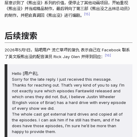
层意识到了《熊出没》系列的价值，便停止了其他动画项目，开始重视
《熊出没》并当成精品制作，最后转向了第三部《熊出没之丛林总动员》
15
的制作，并把俞真调回《熊出没》进行编剧。
后续搜索
2026年5月1日，贴吧用户 流亡草坪的复仇 表示自己在 Facebook 联系
16
了英文版熊出没的配音演员 Rick Jay Glen 并得到回应：
Hello [用户名],
Sorry for the late reply. I just received this message.
Thanks for reaching out. That’s very kind of you to say. I’m
not exactly sure which episodes Fantawild released and
which ones they did not. But, I believe Justin Wheeler
(English voice of Briar) has a hard drive with every episode
of every show we did.
The whole cast got external hard drives and copied all of
the episodes. I can ask him if he still has them, and if he
does have those episodes, I’m sure he’d be more than
happy to provide them.