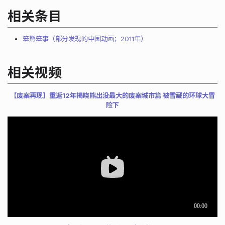
相关条目
笨熊笨事（部分发现的中国动画；2011年）
相关视频
【废案再现】重返12年揭晓熊出没最大的废案城市篇 被雪藏的环球大冒
险下