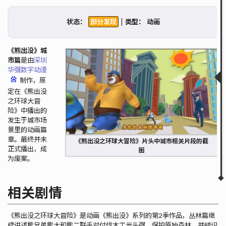
相关剧情
人物介绍
状态：
|
类型：
城市篇的存在
披露的内容
外语版《熊出没之环球大冒险》
《熊出没》城
疑似内部人员发布的资料
市篇
是由
深圳
后续
华强数字动漫
后续剧情衔接
制作，原
资产复用
定在《熊出没
回应
之环球大冒
后续搜索
险》中播出的
相关图片
发生于城市场
相关链接
景里的动画篇
相关条目
章。最终并未
相关视频
《熊出没之环球大冒险》片头中城市相关片段的截
正式播出，成
图
为废案。
▲
▼
相关剧情
《熊出没之环球大冒险》是动画《熊出没》系列的第2季作品，丛林篇继
续讲述熊兄弟熊大和熊二联手对付伐木工光头强，保护原始森林，并结识