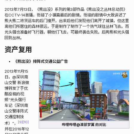
2013年7月13日，《熊出没》系列的第3部作品《熊出没之丛林总动员》
在CCTV-14首播，衔接了小镇篇最后的剧情。衔接的剧情中大致讲述了
熊大熊二将货运车的后门撞开，出来后他们发现他们离开了城镇，但这里
离他们所居住的森林很远，于是制作了制作了一个热气球往丛林飞去。而
光头强也准备好飞行器，朝他们飞去，可最终袭击失败。后两熊和光头强
回到丛林。
资产复用
《熊出没》排阵式交通公益广告
2013年11月15
日，@深圳南
山交警 新浪微
博转发了于优
酷投稿的视
频“光头强行
车记（深圳南
山交警排阵式
交通控制技
9
10
术）”，
哔哩哔哩@渡部梦翼 的对比
并在2016年12