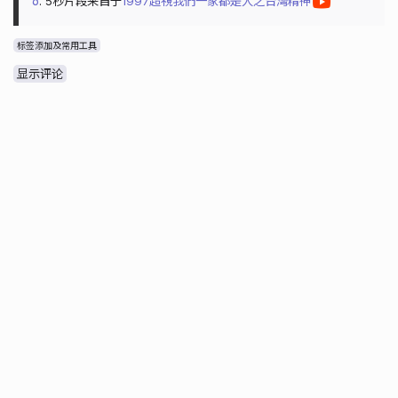
6
. 5秒片段来自于
1997超視我們一家都是人之台灣精神
标签添加及常用工具
显示评论