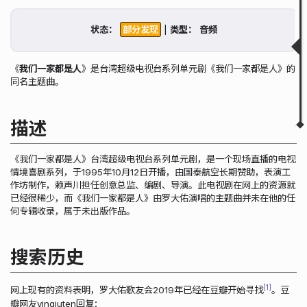
描述
搜索历史
状态：
|
类型：
歌词
获取状态
相关链接
《
我们一家都是人
》是台湾超级电视台系列单元剧《我们一家都是人》的
相关视频
同名主题曲。
▲
▼
描述
《我们一家都是人》台湾超级电视台系列单元剧，是一个现场直播的电视
情境喜剧系列，于1995年10月12日开播，由国泰航空长期赞助，表演工
作坊制作，赖声川担任创意总监、编剧、导演。此电视剧在网上的资源就
已经很稀少，而《我们一家都是人》由罗大佑演唱的主题曲并未在他的任
何专辑收录，属于未出版作品。
搜索历史
1
网上现有的资料表明，罗大佑歌友会2019年已经在豆瓣开始寻找
。豆
瓣网友yingjuten回复：