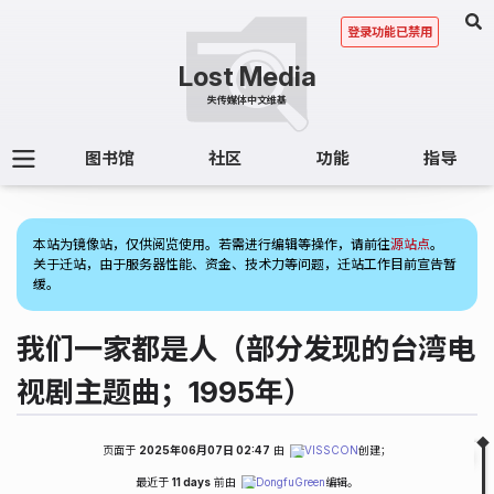
登录功能已禁用
图书馆
社区
功能
指导
(1)
本站为镜像站，仅供阅览使用。若需进行编辑等操作，请前往
源站点
。
关于迁站，由于服务器性能、资金、技术力等问题，迁站工作目前宣告暂
缓。
我们一家都是人（部分发现的台湾电
视剧主题曲；1995年）
页面于
2025年06月07日 02:47
由
VISSCON
创建；
Fold
Table of Contents
最近于
11 days
前由
DongfuGreen
编辑。