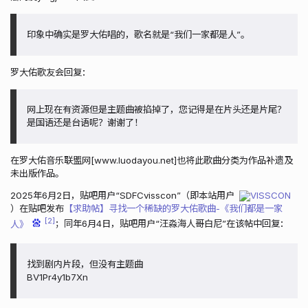
印象中确实是罗大佑唱的，歌名就是“我们一家都是人”。
罗大佑歌友会回复：
网上现在有资源但是主题曲被掐掉了，您记得是在片头还是片尾？
是国语还是台语呢？谢谢了！
在罗大佑音乐联盟网[www.luodayou.net]也将此歌曲分类为作品补遗及
未出版作品。
2025年6月2日，贴吧用户“SDFCvisscon”（即本站用户
VISSCON
）在贴吧发布
【求助帖】寻找一个稀缺的罗大佑歌曲-《我们都是一家
2
人》
；同年6月4日，贴吧用户“汪淼海人哥白尼”在该帖中回复：
找到剧内片段，但没有主题曲
BV1Pr4y1b7Xn