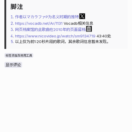
1
.
作者以マカラファP为名义时期的推特
2
.
https://vocadb.net/Ar/1131
Vocadb相关信息
3
.
网页档案馆的此歌曲在2010年的页面留档
4
.
https://www.nicovideo.jp/watch/sm9134719
43:40处
5
. 以上仅为前1:20秒片段的歌词，其余歌词信息暂未发现。
标签添加及常用工具
显示评论