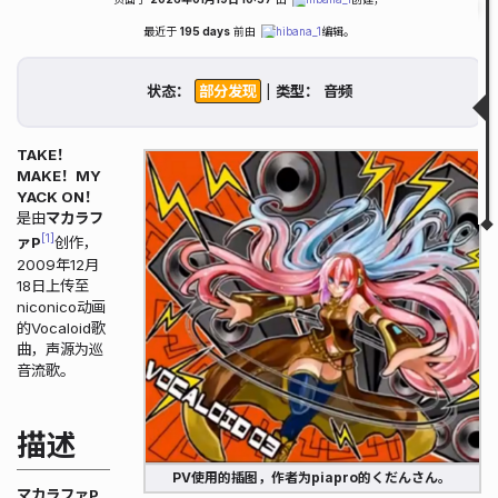
Fold
Table of Contents
最近于
195 days
前由
hibana_1
编辑。
描述
获取状态
状态：
|
类型：
歌词
相关链接
相关视频
TAKE！
MAKE！MY
▲
▼
YACK ON！
是由
マカラフ
1
ァP
创作，
2009年12月
18日上传至
niconico动画
的Vocaloid歌
曲，声源为巡
音流歌。
描述
PV使用的插图，作者为piapro的くだんさん。
マカラファP