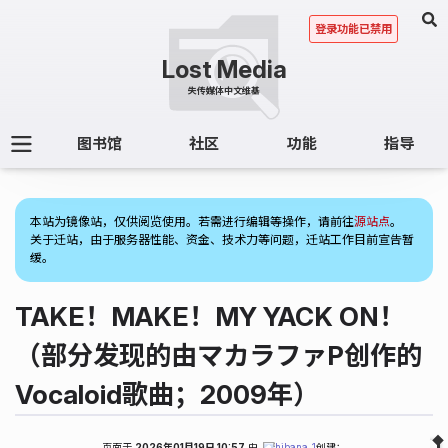
登录功能已禁用
图书馆
社区
功能
指导
(1)
本站为镜像站，仅供阅览使用。若需进行编辑等操作，请前往
源站点
。
关于迁站，由于服务器性能、资金、技术力等问题，迁站工作目前宣告暂
缓。
TAKE！MAKE！MY YACK ON！
（部分发现的由マカラファP创作的
Vocaloid歌曲；2009年）
页面于
2026年01月19日 10:57
由
hibana_1
创建；