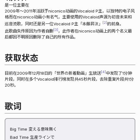
是一位主要在
2009年～2011年活跃于niconico动画的Vocaloid P主，以独特的电子风
格而在niconico动画小有名气，主要使用的Vocaloid声源为初音未来和
2
巡音流歌，同时还是另一位Vocaloid P主「本藤昇汰」
的前身。
3
此歌曲失传原因为作者自删
，此作者在niconico动画上的两个名义最
后都因不明原因删除了自己的所有作品。
获取状态
4
目前在2009年12月18日的「世界の新着動画」生放送
中发现了1分钟
片段，同时在多个Vocaloid排行榜发现共45秒片段，去除重复片段共1分
20秒。
歌词
Big Time 変える意味無く
Bad Time 生産ラインで