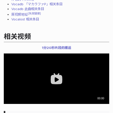
Vocadb 「マカラファP」相关条目
Vocadb 此曲相关条目
失效链接
原视频地址
Vocalost 相关条目
相关视频
1分20秒片段的搬运