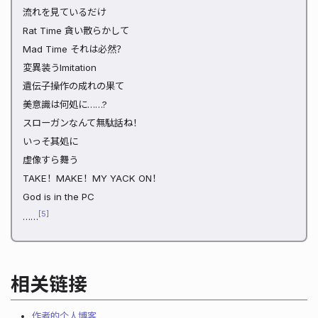
流れを見ているだけ
Rat Time 貪い散らかして
Mad Time それは必然？
変異装うImitation
遺伝子操作の成れの果て
美意識は何処に……?
スローガンなんて無駄話ね！
いっそ其処に
虚像すら舞う
TAKE！MAKE！MY YACK ON！
God is in the PC
5
……
相关链接
作者的个人博客