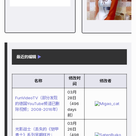
最近的编辑
▶
修改时
名称
修改者
间
03月
FunVideoTV（部分发现
28日
的德国YouTube频道已删
（
496
Migao_cat
除视频；2008-2016年）
days
前）
03月
光影战士（丢失的《铠甲
26日
勇士》系列早期样片；
（
498
SatenRuiko