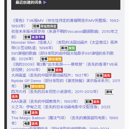
最近创建的词条
▶
《爱色》TVB版MV（存在性待定的黄耀明音乐MV完整版；1992-
1993年）
初音未来版光辉岁月（来源不明的Vocaloid翻调歌曲；2010年之
前）
Monster Men（怪兽人）（发现的法国动画片《太空傻瓜》原声
带CD互动轨道；1998年）
591演唱的歌曲（部分发现的由中国大陆歌手591演唱的系列歌
曲；2026年）
《我的2009》第3集“出水能游——蔡晓慧”（丢失的香港TVB采
访视频；2010年）
大闹画室（丢失的中国早期动画短片；1927年）
Riptide GP Demo（部分发现的《激流快艇》演示版本系列；2011
年）
四方の月（丢失的日本视觉小说游戏；2011-2012年）
AAA英语（丢失的中国教育片；1993年）
火之鸟：伊甸之花（丢失的日本动画电影中文配音版；2025
年）
The Magic Balloon（魔法气球）（丢失的美国冒险电影；1990
年）
jackzebra的早期作品（部分发现的说唱歌曲；2019-2024