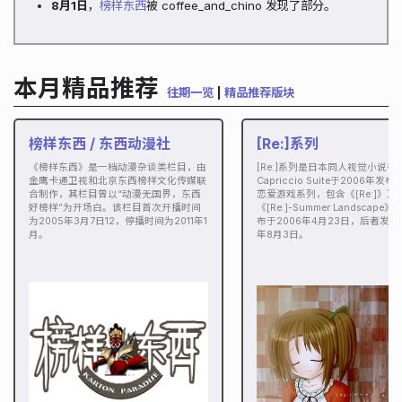
8月1日
，
榜样东西
被 coffee_and_chino 发现了部分。
本月精品推荐
往期一览
|
精品推荐版块
榜样东西 / 东西动漫社
[Re:]系列
《榜样东西》是一档动漫杂谈类栏目，由
[Re:]系列是日本同人视觉小说社
金鹰卡通卫视和北京东西榜样文化传媒联
Capriccio Suite于2006年发
合制作，其栏目曾以“动漫无国界，东西
恋爱游戏系列，包含《[Re:]》及
好榜样”为开场白。该栏目首次开播时间
《[Re:]-Summer Landscape
为2005年3月7日12，停播时间为2011年1
布于2006年4月23日，后者发布于
月。
年8月3日。