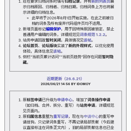
现在要求归档词条时填写
归档记录
，并有
新的列表页
展
示归档原因、归档者、归档日期，归档词条上方也将展
示详细的归档信息。
此举将于2026年8月1日开始实施，在此之前被归
档的词条及所有废弃代码组件页均不适用。
新增页面标记
编辑保护
，用于因特殊原因被锁定、禁止
普通用户编辑的词条，详细规范见
词条规范 1.2.2
。
站务申请因故
暂时关闭
，具体情况见
该帖
。
论坛首页
、
论坛版块
实装了
新的外观样式
，以优化使用
体验，具体信息见
该帖
。
侧栏“当前页累计访问”“当前页趋势”因存在问题
暂时隐
藏
。
近期更新（26.6.21）
2026/06/21 14:56
BY IDOMOY
原
标签申请
已升级为
申请中心
，增加了
词条操作申请
（如归档、合并、拆分、重写）与
站务申请
，详细规范
见页面内。
原
归属信息
重整为
重写记录
，现在与
申请中心
的重写申
请挂钩，只记录词条重写，不再记录局部贡献（今后建
议直接标注在词条正文内），旧的局部贡献信息也已全