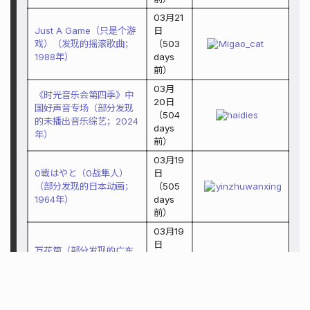
03月21
Just A Game（只是个游
日
戏）（发现的摇滚歌曲；
（
503
Migao_cat
1988年）
days
前）
03月
《时光音乐会第四季》中
20日
国好声音专场（部分发现
（
504
haidies
的未播出音乐综艺；2024
days
年）
前）
03月19
0戦はやと（0战隼人）
日
（部分发现的日本动画；
（
505
yinzhuwanxing
1964年）
days
前）
03月19
日
万花筒（部分发现的广东
（
505
Thyj_w
电视台电视剧；1986年）
days
前）