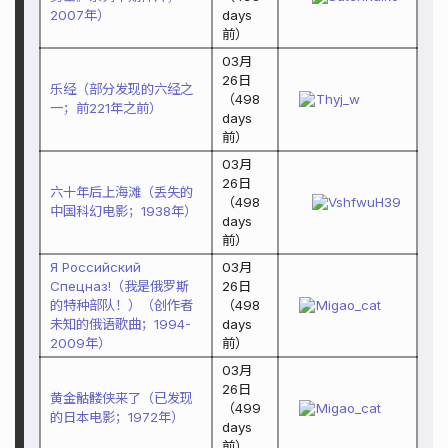
2007年）
days
前）
03月
26日
乐经（部分发现的六经之
（
498
Thyj_w
一；前221年之前）
days
前）
03月
26日
六十年后上海滩（丢失的
（
498
VshfwuH39
中国科幻电影；1938年）
days
前）
Я Российский
03月
Спецназ!（我是俄罗斯
26日
的特种部队！）（创作者
（
498
Migao_cat
未知的俄语歌曲；1994-
days
2009年）
前）
03月
26日
黄金骷髅侠来了（已发现
（
499
Migao_cat
的日本电影；1972年）
days
前）