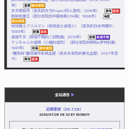
年）
东方翠狐传（丢失的东方Project同人游戏；2016年）
荆轲刺秦王（部分发现的中国电影CFA版；1998年）
地球戦士フリルマン（地球战士波褶人）（丢失的日本特摄片；
1989年）
高阻牛叉（原唱不明的二创歌曲；2013年）
ケンちゃんの冒険（小健的冒险）（部分发现的哆啦A梦特别篇；
1981年）
“魔秀网”塞班操作系统主题（丢失未发现的美化主题；2007年至
今）
全站通告
▶
近期更新（26.7.28）
2026/07/28 08:32
BY IDOMOY