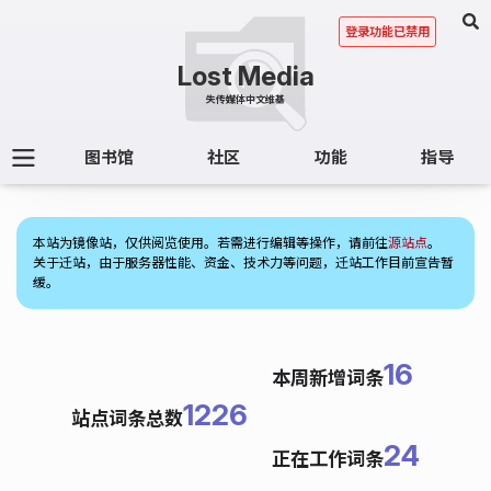
登录功能已禁用
图书馆
社区
功能
指导
(1)
本站为镜像站，仅供阅览使用。若需进行编辑等操作，请前往
源站点
。
关于迁站，由于服务器性能、资金、技术力等问题，迁站工作目前宣告暂
缓。
16
本周新增词条
1226
站点词条总数
24
正在工作词条