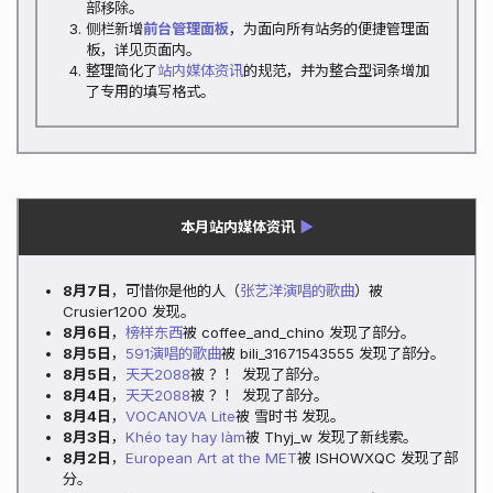
部移除。
侧栏新增
前台管理面板
，为面向所有站务的便捷管理面
板，详见页面内。
整理简化了
站内媒体资讯
的规范，并为整合型词条增加
了专用的填写格式。
本月站内媒体资讯
▶
8月7日
，可惜你是他的人（
张艺洋演唱的歌曲
）被
Crusier1200 发现。
8月6日
，
榜样东西
被 coffee_and_chino 发现了部分。
8月5日
，
591演唱的歌曲
被 bili_31671543555 发现了部分。
8月5日
，
天天2088
被 ？！ 发现了部分。
8月4日
，
天天2088
被 ？！ 发现了部分。
8月4日
，
VOCANOVA Lite
被 雪时书 发现。
8月3日
，
Khéo tay hay làm
被 Thyj_w 发现了新线索。
8月2日
，
European Art at the MET
被 ISHOWXQC 发现了部
分。