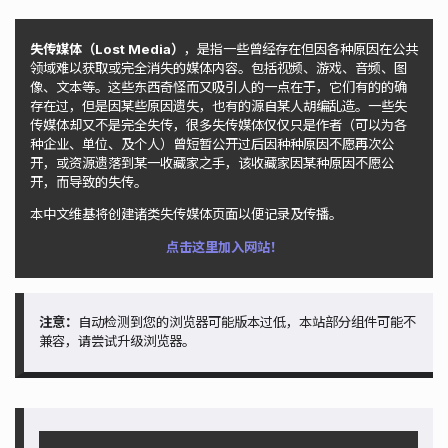
失传媒体（Lost Media）
，是指一些曾经存在但因各种原因在公共
领域难以获取或完全消失的媒体内容。包括视频、游戏、音频、图
像、文本等。这些东西奇怪而又吸引人的一点在于，它们有的的确
存在过，但是因某些原因遗失，也有的源自某人胡编乱造。一些失
传媒体却又不是完全失传，很多失传媒体仅仅只是作者（可以为各
种企业、单位、及个人）曾短暂公开过后因种种原因不愿再次公
开，或资源遗落到某一收藏家之手，该收藏家因某种原因不愿公
开，而导致的失传。
本中文维基将创建诸类失传媒体页面以便记录及传播。
点击这里加入网站！
注意：
自动检测到您的浏览器可能版本过低，本站部分组件可能不
兼容，请尝试升级浏览器。