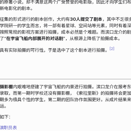
的原著小说，却不满意这两个广受赞誉的电影版，因此才向学生们
新电影化的剧本。
征集的形式进行的剧本创作，大约有
30人提交了剧本
，其中不乏很
学院研一的学生而言，将一部有着星球、空间站等元素，同时有着
按照常规的影视方案进行拍摄，成本必然是个难题。而滨口龙介的
了“
在宇宙飞船内部展开的对话剧
”，从根源上降低了拍摄成本。
2
具有实际拍摄的可行性，于是选中了这个剧本进行拍摄。
摄影棚
内艰难地搭建了宇宙飞船的内景进行拍摄。滨口龙介在报考
录取，而第一期时学校还没有摄影棚，《索拉里斯》的拍摄将会更
期多为极具个性的学生，第二期的团队协作氛围更好。从成片结果
运。
如下：
整演职员表