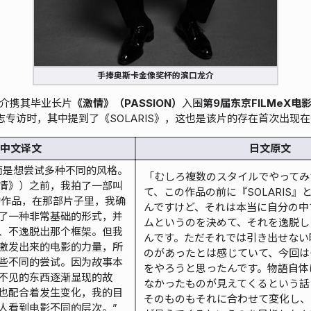
手捧奥斯卡金像奖杯的滨口龙介
口龙介携其毕业长片
《激情》（PASSION）
入围
第9届东京FILMeX电
志专访时，其中提到了《SOLARIS》，这也是该片的存在首次出现
中文译文
日文原文
而是想尝试多种不同的风格。
「むしろ複数のスタイルでやってみ
情》）之前，我拍了一部叫
て、この作品の前に『SOLARIS
》的作品，在那部片子里，我确
んですけど、それは本当に自分の中
了一种非常基础的形式，并
ムというのを決めて、それを逸脱し
、不逸脱出那个框架。但我
んです。ただそれでは引き出せない
激发出来的电影的力量，所
のがあったとは感じていて、今回は
些不同的尝试。因为故事本
をやろうと思ったんです。物語自体
不见的东西逐渐显现的故
なかったものが見えてくるという話
也配合着发生变化，我的目
そのものもそれに合わせて変化し、
人看到电影不同的层次。”