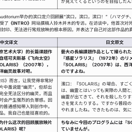
が見えてくるというのを目指したん
谷Auditorium举办的滨口龙介回顾展“滨口，滨口，滨口！”（ハマグ
受了
《INTRO》
网站撰稿人铃木并木的专访。在访谈中，他首次对
被长期封印、无法进行常规放映的根本原因，并表达了自己对这部作品的
中文译文
日文原文
京艺术大学）的长篇课题作
――藝大の長編課題作品として撮られ
自塔可夫斯基《飞向太空》
『惑星ソラリス』（1972年）のリ
OLARIS》（2007年），
『SOLARIS』（2007年）は、
洋幽灵故事对吧。
のですよね。
RIS》而言，让我觉得非常好
濱口：『SOLARIS』の場合、す
片中虽说是“幽灵”，但却出
は、幽霊とはいっても実際の人間と
完全无法区分的幽灵，而且
幽霊が出てきて、それを殺したりす
时会产生强烈的负罪感。因
さを覚えたりする。ですから普段の
的普通感知带入到创作中。
やれましたね。できたものは、気に
品，我自己也是挺喜欢的。
为什么这次的回顾展放映片
――ちなみに今回のプログラムには『SO
LARIS》呢？
ていませんが。