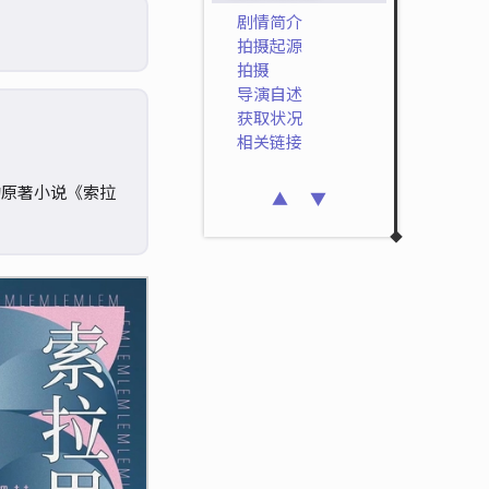
剧情简介
拍摄起源
拍摄
导演自述
获取状况
相关链接
的原著小说《索拉
▲
▼