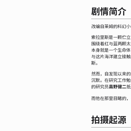
剧情简介
改编自莱姆的科幻小
索拉里斯是一颗伫立
围绕着红与蓝两颗太
本身就是一个生命体
与这片海洋建立接触
斯。
然而，自发现以来的
沉默。在研究工作勉
的研究员
高野健二
抵
而他在那里目睹的，
拍摄起源