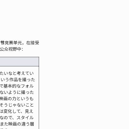
影节
竞赛单元，在接受
在公众视野中：
たいなと考えてい
』という作品を撮った
で基本的なフォル
ないように撮った
映画の力というも
そうじゃないこと
は変化して、見え
なので、スタイル
また映画の違う層