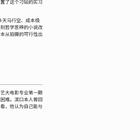
布置了这个刁钻的实习
多天马行空、成本极
深刻哲学思辨的小说改
剧本从拍摄的可行性出
东艺大电影专业第一期
加困难。滨口本人曾回
来看，他认为自己能与