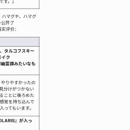
です。」
チ、ハマグチ、ハマグ
外公开了
真实评价：
た、タルコフスキー
メイク
西洋幽霊譚みたいなも
ごくやりやすかったの
見分けがつかない
ることに後ろめた
感覚を持ち込んで
入ってもいます。
LARIS』が入っ