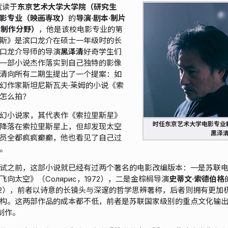
就读于
东京艺术大学大学院（研究生
影专业（映画専攻）
的
导演·剧本·制片
・制作分野）
，他是该校电影专业的第
斯》是滨口龙介在硕士一年级时的长
口龙介导师的导演
黑泽清
好奇学生们
一部小说杰作落实到自己独特的影像
清向所有二期生提出了一个提案：如
幻作家斯坦尼斯瓦夫·莱姆的小说《索
怎么拍？
幻小说家，其代表作《索拉里斯星》
时任东京艺术大学电影专业
降落在索拉里斯星上，但却发现太空
黑泽
员全都疯疯癫癫，他也看见了自己过
。
试之前，这部小说就已经有过两个著名的电影改编版本：一是苏联
向太空》（Солярис，1972），二是金棕榈导演
史蒂文·索德伯格
，2002），前者以诗意的长镜头与深邃的哲学思辨著称，后者则拥有更
构。这两部作品的成本都不低，前者是苏联国家级别的重点文化输
制作。