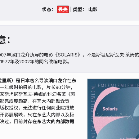
状态：
|
类型：
意：
007年滨口龙介执导的电影《SOLARIS》，不是斯坦尼斯瓦夫·莱姆
972年及2002年的同名改编电影。
索拉里斯）
是日本著名导演
滨口龙介
在
东
一年级时拍摄的电影，片长90分钟，
家斯坦尼斯瓦夫·莱姆的科幻名著《索
影完成度颇高，在艺大内部颇受赞
版权授权，无法进行任何商业院线放
开影展展映，只在东艺大内部以及极
映过，目前
封存在东艺大的内部数据