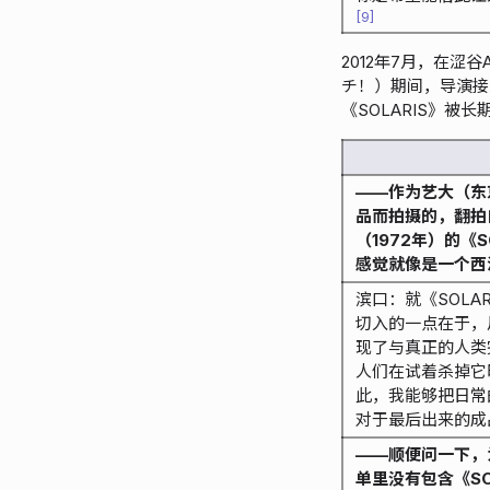
9
2012年7月，在涩
チ！）期间，导演接
《SOLARIS》
——作为艺大（东
品而拍摄的，翻拍
（1972年）的《S
感觉就像是一个西
滨口：就《SOLA
切入的一点在于，
现了与真正的人类
人们在试着杀掉它
此，我能够把日常
对于最后出来的成
——顺便问一下，
单里没有包含《SO