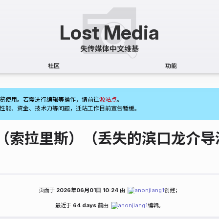
社区
功能
(1)
览使用。若需进行编辑等操作，请前往
源站点
。
性能、资金、技术力等问题，迁站工作目前宣告暂缓。
IS（索拉里斯）（丢失的滨口龙介
页面于
2026年06月01日 10:24
由
anonjiang1
创建；
最近于
64 days
前由
anonjiang1
编辑。