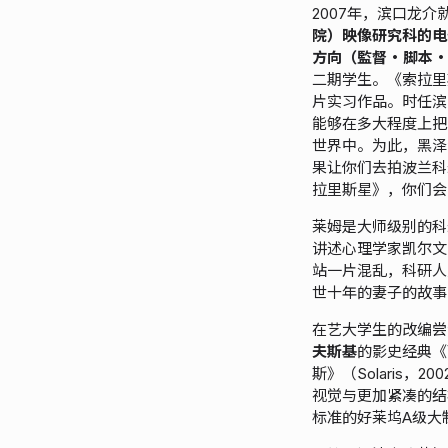
2007年，滨口龙介
院）映像研究科的电
方向（監督・脚本
二期学生。《索拉里
片实习作品。时任滨
能够在多大程度上把
世界中。为此，黑泽
果让你们去拍波兰科
拉里斯星》，你们会
莱姆是大师级别的科
讲述心理学家凯尔文
站一片混乱，科研人
世十年的妻子的故事
在艺大学生的改编尝
夫斯基
的影史经典《飞
斯》（Solaris
视觉与更加紧凑的结
标准的好莱坞A级大