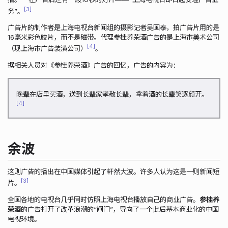
3
务”。
广告片的制作者是上海电视台新闻组的摄影记者吴国泰，拍广告片用的是
16毫米彩色胶片，而不是磁带。代理参桂养荣酒广告的是上海市美术公司
4
（现上海市广告装潢公司）
。
据相关人员对《参桂养荣酒》广告的回忆，广告的内容为：
晚辈在店里买酒，送到长辈家孝敬长辈，拿着酒的长辈笑逐颜开。
4
余波
这则广告的播出在中国媒体引起了轩然大波。许多人认为这是一则新闻短
3
片。
全国各地的电视台几乎同时仿照上海电视台播放自己的商业广告。
参桂养
荣酒
的广告打开了改革浪潮的“闸门”，导向了一个此后基本商业化的中国
电视环境。