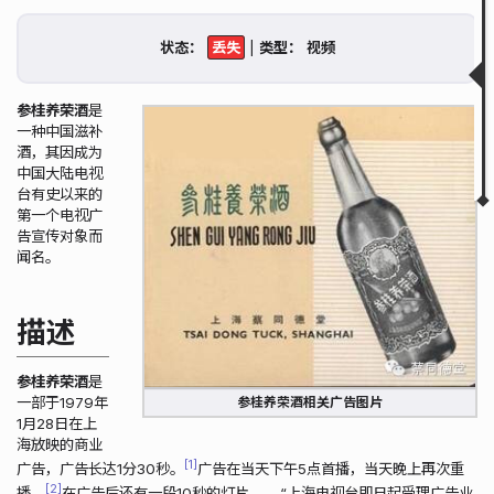
描述
余波
状态：
|
类型：
现状
艺术创作
相关链接
参桂养荣酒
是
相关视频
一种中国滋补
酒，其因成为
▲
▼
中国大陆电视
台有史以来的
第一个电视广
告宣传对象而
闻名。
描述
参桂养荣酒
是
一部于1979年
参桂养荣酒相关广告图片
1月28日在上
海放映的商业
1
广告，广告长达1分30秒。
广告在当天下午5点首播，当天晚上再次重
2
播。
在广告后还有一段10秒的灯片——“上海电视台即日起受理广告业