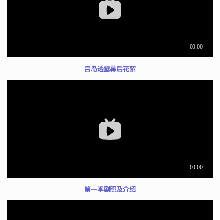
吕岛透露幕后花絮
第一季剧照及介绍