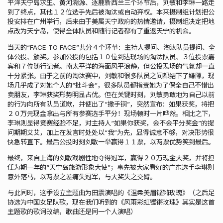
平洋天宁岛求生、黄河溯源、逐鹿新西兰三个环节后，刘敏和李琳一路走
到了终点，其他１２位选手先后被淘汰或自动弃权。本来摄制组计划把公
投安排在广州举行，后来由于美属天宁政府的热情邀请，摄制组决定把地
点改为天宁岛，使得全体队员和随行记者都有了重返天宁的机会。
当天的“FACE TO FACE”共分４个环节：主持人提问、淘汰队员提问、全
体公投、颁奖。参加公投的包括１０位到达现场的淘汰队员、３位投票嘉
宾和７位随行记者。南太平洋的海面风平浪静，但公投现场的气氛却一直
十分紧张。由于之前的淘汰赛中，刘敏和很多队员之间都结下了嫌隙，现
场几乎成了对她个人的“批斗会”，很多队员都指责她为了保全自己不惜出
卖朋友，李琳获奖形势明显占优。但在关键时刻，刘敏勇敢地为自己以前
的行为向所有队员道歉，并使出了“撒手锏”，突然宣布：如果获奖，将把
２０万元现金拿出与所有参赛选手平分！现场顿时一片哗然。相比之下，
李琳则显得竞赛经验不足，对主持人“如果你获奖，会不会平分奖金”的提
问期期艾艾，加上在发言时处处以“我”为先，显得诚意不够，对决形势很
快急转直下。最后公投时刻刘敏一举赢得１１票，以两票优势笑到最后。
最终，来自上海的刘敏戏剧性地夺得冠军，赢得２０万现金大奖，并将担
任为期一年的“天宁岛旅游形象大使”；事先被大家看好的广东选手李琳则
意外落马，以两票之差痛失冠军，与大奖失之交臂。
与此同时，这季设立主题曲为田震演唱的《温柔美眉铿锵玫瑰》（之后足
协选为中国女足队歌，现在我们听到的《风雨彩虹铿锵玫瑰》其实是这首
主题歌的歌词改编，歌曲还是同一个人演唱）