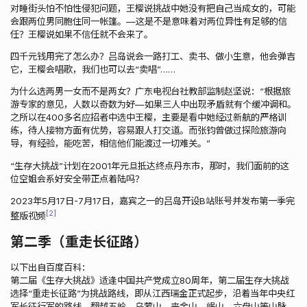
对睡街头怕不怕性侵犯问题，王樱说挑战中她没有把自己当成女的，可能
会跟两位男同胞住同一帐篷。—这是不是意味着对两位异性有足够的信
任？王樱说如果不信任就不会来了。
四千元钱用完了怎么办？吕岛说会一路打工、卖书、做小生意，他会弹吉
它，王樱会唱歌，我们也可以去“卖唱”……
为什么选两男一女而不是两女？广东电视台社教部监制赵坚说：“根据旅
游专家的意见，人数以奇数为好—如果三人中出现矛盾就有个缓冲调和。
之所以在400多名应招者中选中王樱，主要是看中她经过新航的严格训
练，待人接物方面有优势，容易跟人打交道。而张钧曾做过探险旅游向
导，有经验，能吃苦，相信他们能渡过一切难关。”
“生存大挑战”计划在2001年元旦抵达终点丹东市，那时，我们面前的这
位空姐会系好安全带正点着陆吗？
2023年5月17日-7月17日，嘉宾之一的吕岛开设B站账号并发布第一季完
2
整版视频
第二季（重走长征路）
以下出自百度百科：
第二届《生存大挑战》适逢中国共产党成立80周年，第二届生存大挑战
选择“重走长征路”为挑战路线，即从江西瑞金正式起步，沿着当年中央红
军长征行军的路线，翻越五岭、乌蒙山、夹金山、岷山、六盘山等山脉，