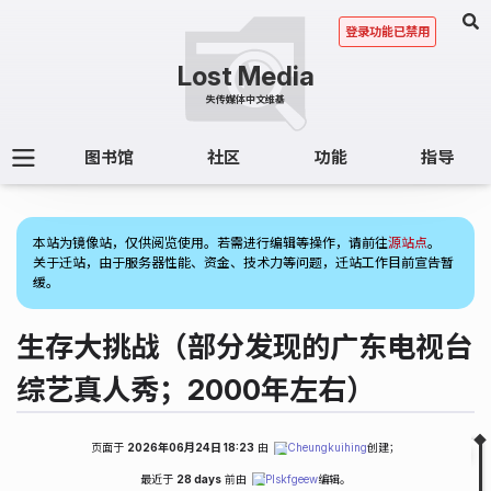
登录功能已禁用
图书馆
社区
功能
指导
(1)
本站为镜像站，仅供阅览使用。若需进行编辑等操作，请前往
源站点
。
关于迁站，由于服务器性能、资金、技术力等问题，迁站工作目前宣告暂
缓。
生存大挑战（部分发现的广东电视台
综艺真人秀；2000年左右）
页面于
2026年06月24日 18:23
由
Cheungkuihing
创建；
Fold
Table of Contents
最近于
28 days
前由
Plskfgeew
编辑。