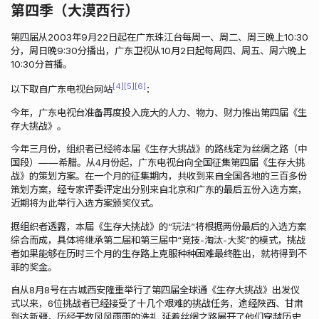
第四季（大漠西行）
第四届从2003年9月22日起在广东珠江台每周一、周二、周三晚上10:30
分，周日晚9:30分播出，广东卫视从10月2日起每周四、周五、周六晚上
10:30分首播。
4
5
6
以下取自广东电视台网站
：
今年，广东电视台准备再度投入庞大的人力、物力、财力推出第四届《生
存大挑战》。
今年三月份，组织者已经将本届《生存大挑战》的路线定为丝绸之路（中
国段）——希腊。从4月份起，广东电视台向全国征集第四届《生存大挑
战》的策划方案。在一个月的征集期内，共收到来自全国各地的三百多份
策划方案，经专家评委评定出分别来自北京和广东的最后五份入选方案，
近期将为此举行入选方案颁奖仪式。
据组织者透露，本届《生存大挑战》的“玩法”将根据两份最后的入选方案
综合而成，具体将继承第二届和第三届中“竞技-淘汰-大奖”的模式，挑战
者如果能够在历时三个月的生存路上克服种种困难最终胜出，就将得到不
菲的奖金。
自从8月8号在古城西安隆重举行了第四届全球通《生存大挑战》出发仪
式以来，6位挑战者已经接受了十几个艰难的挑战任务，途经陕西、甘肃
到达新疆，历经无数风风雨雨的洗礼,延着丝绸之路展开了他们穿越历史