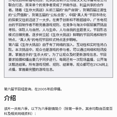
联合打造，原来单个的竞争者变成了并肩作战、利益共享的合作
者。随着《生存大挑战》从前三届的“自产自销”，到第四届过渡性
的“公开借脑”，到第五届的“公私合营”，中国“真人秀”节目市场化
的探索又往前迈进了一大步。在勇于创新和不断超越中，广东电视
台的节目制作者不断完善游戏规则，在竞争与淘汰中层层展开挑战
考验，体现人与自然，人与生命，人与自我的主题意义。节目形态
模式日臻完善，逐步树立起《生存大挑战》鲜明的节目风格和制作
特点，“真人秀”的电视节目样式特点逐步明晰。
第六届《生存大挑战》由于有了网络的加入，互动性和实时性将凸
现。本次挑战中，观众也是游戏的参与者，可以通过网络和短讯投
票，掌握选手的“生杀大权”。为了让观众及时更新游戏信息，节目
要求拍摄和播出要几乎同步进行，每周还有一次现场直播，公开淘
汰甄选结果。所有游戏视频、规则、结果等，观众都可在21CN网上
点播，掌握最完整的游戏信息。
第六届节目经查询，在2005年后停播。
介绍
该片一共有六季，以下为六季剧情简介（除第一季外，其余均取自百度百
科及相关网络资料）：