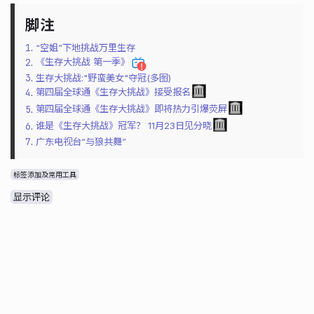
1
.
“空姐”下地挑战万里生存
2
.
《生存大挑战 第一季》
3
.
生存大挑战:"野蛮美女"夺冠(多图)
4
.
第四届全球通《生存大挑战》接受报名
5
.
第四届全球通《生存大挑战》即将热力引爆荧屏
6
.
谁是《生存大挑战》冠军？ 11月23日见分晓
7
.
广东电视台“与狼共舞”
标签添加及常用工具
显示评论