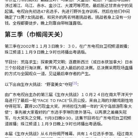
涉过湘江、乌江、赤水、金沙江、大渡河等河流，最后抵达甘肃会宁的吴
起镇。电视台先初选47名选手，先进行野外生存训练，然后在他们中间
确定了13男7女挑战者，和另外的两名特邀挑战者。挑战者身上没有一分
钱，全程都要徒步，晚上则靠自带帐篷露宿。
第三季（巾帼闯天关）
第三季在2002年１１月３日晚９：３０，在广东电视台卫视频道首播；
珠江频道１１月９日晚上９时也将播出粤语版。
节目分：荒岛求生；探索黄河文明；逐鹿新西兰（或日本获加拿大）日本
三个阶段进行淘汰赛，剩下两人进入最后的总决赛。总决赛采用现场直播
的方式与全国观众一道，见证最后幸存者的产生。
3
以下出自生存大挑战：“野蛮美女”夺冠
：
由广东电视台主办的第三届《生存大挑战》１０月２４日在南太平洋天宁
岛进行了最后一轮“FACE TO FACE”队员公投，来自上海的刘敏戏剧性地
夺得冠军，赢得20万现金大奖，并将担任为期一年的“天宁岛旅游形象大
使”；事先被大家看好的广东选手李琳则意外落马，以两票之差痛失冠
军，与大奖失之交臂。11月3日晚9:30，这集节目将在广东电视台卫视频
道首播；珠江频道１１月９日晚上９时也将播出粤语版。
本届《生存大挑战》从６月份揭开帷幕，共有１４位选手参加，经过南太