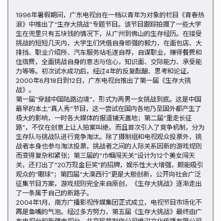
1996年暑假期间，广东电视台在一档以青年为对象的栏目《青春热
浪》中推出了“生存大挑战”专题节目。该节目跟踪拍摄了一些大学
生在兜里只有五块钱的情况下，从广州到佛山的生存经历。在接受
挑战的短短几天内，大学生们凭借自身顽强的毅力，在面包店、大
排挡、职业介绍所、汽车服务站毛遂自荐，自谋职业，赚得餐费和
住宿费，全面挑战自身的意志与信心，知识面、交际能力、承受能
力等等。初次试水成功后，经过4年的反复酝酿、思考和论证，
2000年6月18日到12日，广东电视台推出了第一届《生存大挑
战》。
第一届“穿越中国陆路边境”，形式为两男一女挑战到底。这是中国
最早的本土“真人秀”节目，这一尝试在国内各地乃至国外都产生了
极大的影响，一时各大媒体的报道铺天盖地；第二届“重走长征
路”，不仅在创意上让人拍案叫绝，而且首次引入了竞争机制，分为
生存队与挑战队进行竞争淘汰。除了摄制组和电视观众投票外，挑
战者本身也参与淘汰投票，挑战者之间的人际关系因新的游戏规则
而变得复杂和紧张；第三届的“巾帼闯天关”设计为12个美女闯天
关，还打出了“20万现金巨奖”的招牌，娱乐性大大增强，颇能吸引
观众的“眼球”；第四届“大漠西行”更是大胆创新，公开向社会广泛
征集节目方案，游戏规则完全来自原创，《生存大挑战》逐渐走出
了一条属于自己的新路子。
2004年1月，南方广播影视传媒集团正式成立，电视节目市场化不
再是鱼嘴的气泡。经过多方努力，第五届《生存大挑战》最终由广
东电视台和新疆电视台、北京民营制作公司维汉文化传播有限公司