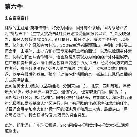
第六季
出自百度百科:
挑战的主题是“英雄传奇”，将分为国内、国外两个战场。国内战场命名
为“挑战天下”（生存大挑战自4月底开始接受全国报名以来，社会反映强
烈，报名人数超过5000人。6月15日，报名结束，海选工作开始，以外
型、体能和户外经验等为标准，200名幸运者脱颖而出，并到广州接受三
师会审一由媒体、主办方和心理专家共同主考的面试，以及以检测身体素
质、协调性和团队合作精神、语言及镜头表现力为目的的户外体能展示。
在广东和贵州赛区，每个赛区各有18名选手(8女10男）经受不同方式的生
存考验，最后各决出1男1女进入第二阶段（加拿大）《极地英雄》的角
逐，以争夺最后的殊荣。整个活动将在北极圈的某一孤岛上以现场直播的
方式圆满结束。
此18位勇士由8美女10型男组成，分别来自广东、北京、四川等地，年龄
最大33岁，最小18岁，有学生、退伍军人，也有职业白领、模特。），
国外战场命名为“极地英雄”。国外比赛持续45天，在加拿大北部冰封万里
的北极圈和爱斯基摩人地区进行，除了有严酷的作战环境和艰难的任务，
节目还会展示加拿大和北极地区的沿途风光和风土人情。最后决出一男一
女两名冠军，将会获得价值30万元的奖金奖品。
此外，该季还在广东珠江频道，21cn网络电视和贵州电视台大众生活频
道播出。