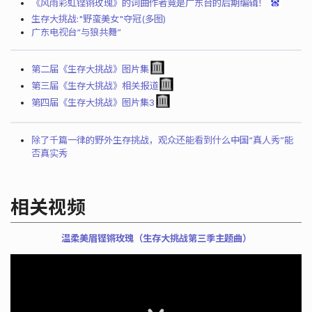
《风雨彩虹铿锵玫瑰》的词曲作者竟是广东台的后期编辑！
生存大挑战:"野蛮美女"夺冠(多图)
广东电视台“与狼共舞”
第二届《生存大挑战》图片集
第三届《生存大挑战》相关报道
第四届《生存大挑战》图片集3
除了千篇一律的野外生存挑战，观众还能看到什么――中国“真人秀”能
否真实秀
相关视频
温柔美眉铿锵玫瑰（生存大挑战第三季主题曲）