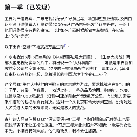
第一季（已发现）
主要为三位嘉宾：广东电视台纪录片导演吕岛，新加坡空姐王樱以及自由
职业者（退役军人）张钧带2000元从广西东兴出发至辽宁丹东，一路上
他们遇到很多有趣的事情。（比如在广西时候所做客车抛锚，在火车
上“砍价”等等）
1
以下出自“空姐”下地挑战万里生存
：
广东电视台6月16日启动的《中国西部边境大扫描》、《生存大挑战》两
部大型电视纪实系列片中，将出现一个“女徐霞客”———她就是来自新加
坡航空公司的空姐王樱。27岁的王樱将与两位男伙伴—青年诗人吕岛和
自由职业者张钧一起，绕着漫长的中国边境作“锵锵三人行”。
这个号称“生存大挑战”的考验人的意志毅力游戏，要求挑战者在6个月的
时间里，只带一件背囊、一双运动鞋、一些药品及地图、指南针、水壶、
帐篷以及4000元旅资，沿着中国边境徒步行走数万公里，有些地方需要
乘车搭船的也必须自行解决。这对一个从北京联合大学到空姐，没有吃过
大苦受过大累的王樱来说，无疑是极大的挑战。
…………
青年诗人吕岛信誓旦旦地保证要保护好王樱：“我们哪怕自己睡路上也要
把钱节省下来让王樱住旅店。”可是王樱对此关照并不领情：“我要为女性
争光，不接受特殊照顾。他们睡街头，我不会住旅店。”