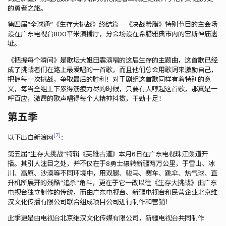
的勇者之旅。
第四届“全球通”《生存大挑战》终结篇—《决战希腊》特别节目的主会场
设在广东电视台800平米演播厅，分会场设在希腊雅典市内的宙斯神庙遗
址。
《把握每个瞬间》是歌坛大姐田震演唱的这届生存的主题曲，这首歌已经
成了挑战者们在路上最爱唱的一首歌，而且他们总会用歌词来激励自己，
把握每一次挑战，争取最后的胜利！对于剧组这首歌同样有着特别的意
义，每当全组上下累得筋疲力尽的时候，只要有人哼起这首歌，那真是一
呼百应，激昂的歌声唱得每个人精神抖擞，干劲十足！
第五季
7
以下出自新浪网
：
第五届“生存大挑战”特辑《英雄古道》本月6日在广东电视珠江频道开
播。其引人注目之处，并不仅在于8勇士辗转新疆两万公里，于雪山、冰
川、高原、沙漠等不同环境中，用双腿、骏马、赛车、跳伞、热气球、直
升机所展开的残酷“追杀”角斗，更在于它一改以往《生存大挑战》由广东
电视台独立制作的传统，而由广东电视台、新疆电视台和民营企业北京维
汉文化传播有限公司联合组成项目公司进行制作和营销！
此季更是由电视台北京维汉文化传媒有限公司，新疆电视台共同制作