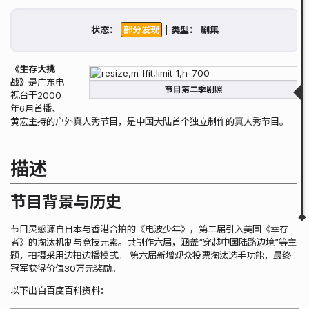
描述
节目背景与历史
状态：
|
类型：
介绍
第一季（已发现）
第二季（重走长征路）
《生存大挑
第三季（巾帼闯天关）
战》
是广东电
第四季（大漠西行）
节目第二季剧照
视台于2000
第五季
年6月首播、
第六季
黄宏主持的户外真人秀节目，是中国大陆首个独立制作的真人秀节目。
搜索历史
获取状态
相关链接
描述
相关视频
▲
▼
节目背景与历史
节目灵感源自日本与香港合拍的《电波少年》，第二届引入美国《幸存
者》的淘汰机制与竞技元素。共制作六届，涵盖“穿越中国陆路边境”等主
题，拍摄采用边拍边播模式。 第六届新增观众投票淘汰选手功能，最终
冠军获得价值30万元奖励。
以下出自百度百科资料：