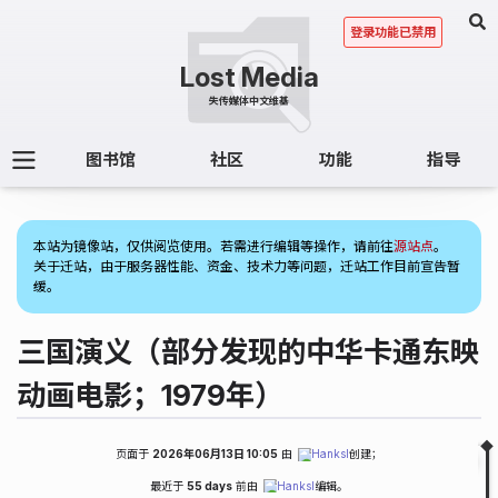
登录功能已禁用
图书馆
社区
功能
指导
(1)
本站为镜像站，仅供阅览使用。若需进行编辑等操作，请前往
源站点
。
关于迁站，由于服务器性能、资金、技术力等问题，迁站工作目前宣告暂
缓。
三国演义（部分发现的中华卡通东映
动画电影；1979年）
页面于
2026年06月13日 10:05
由
Hanksl
创建；
Fold
Table of Contents
最近于
55 days
前由
Hanksl
编辑。