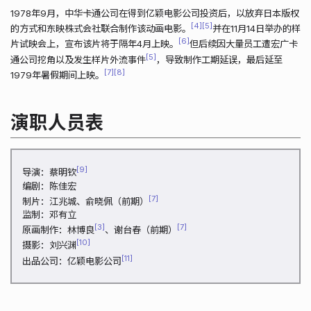
1978年9月，中华卡通公司在得到亿颖电影公司投资后，以放弃日本版权
4
5
的方式和东映株式会社联合制作该动画电影。
并在11月14日举办的样
6
片试映会上，宣布该片将于隔年4月上映。
但后续因大量员工遭宏广卡
5
通公司挖角以及发生样片外流事件
，导致制作工期延误，最后延至
7
8
1979年暑假期间上映。
演职人员表
9
导演：蔡明钦
编剧：陈佳宏
7
制片：江兆城、俞晓佩（前期）
监制：邓有立
3
7
原画制作：林博良
、谢台春（前期）
10
摄影：刘兴渊
11
出品公司：亿颖电影公司