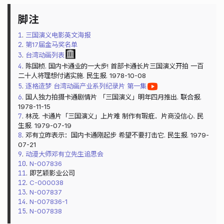
1
.
三国演义电影英文海报
2
.
第17届金马奖名单
3
.
台湾动画列表
4
. 陈国桢. 国内卡通业的一大步! 首部卡通长片三国演义开拍 一百
二十人将理想付诸实施. 民生报. 1978-10-08
5
.
逐格造梦 台湾动画产业系列纪录片 第一集
6
. 国人独力拍摄卡通剧情片 「三国演义」明年四月推出. 联合报.
1978-11-15
7
. 林茂. 卡通片「三国演义」上片难 制作有瑕疪．片商没信心. 民
生报. 1979-07-19
8
. 邓有立昨表示：国内卡通刚起步 希望不要打击它. 民生报. 1979-
07-21
9
.
动漫大师邓有立先生追思会
10
.
N-007836
11
. 即艺颖影业公司
12
.
C-000038
13
.
N-007837
14
.
N-007836-1
15
.
N-007838