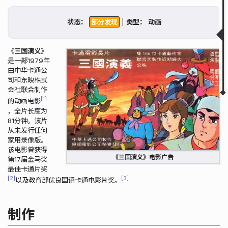
制作
演职人员表
状态：
|
类型：
获取状态
相关图片
相关链接
《
三国演义
》
相关视频
是一部1979年
由中华卡通公
▲
▼
司和东映株式
会社联合制作
1
的动画电影
，全片长度为
81分钟。该片
从未发行任何
家用录像版。
该电影曾获得
《三国演义》电影广告
第17届金马奖
最佳卡通片奖
2
3
以及教育部优良国语卡通电影片奖。
制作