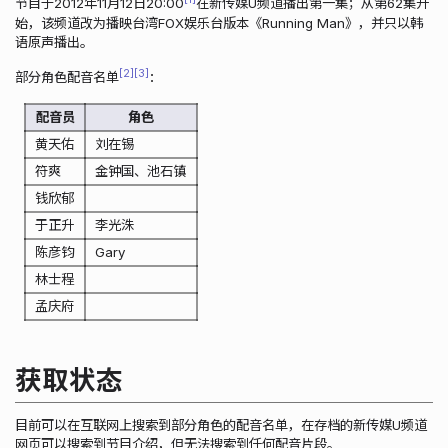
节目于2012年11月12日20:00
在新传媒U频道播出第一集；从第62集开
始，该频道改为播映台湾FOX娱乐台版本《Running Man》，并只以韩
语原声播出。
2
3
部分角色配音名单
：
配音员
角色
黄天佑
刘在锡
符爽
金钟国、池石镇
钱欣郁
于正升
李光洙
陈彦钧
Gary
林士程
孟庆府
获取状态
目前可以在互联网上搜索到部分角色的配音名单，在存档的新传媒U频道
网页可以搜索到节目介绍，但无法搜索到任何配音片段。