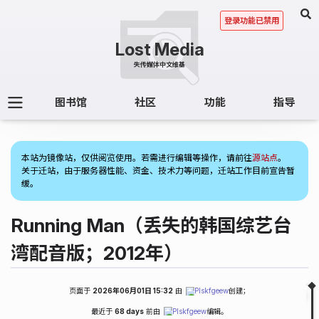
登录功能已禁用
图书馆
社区
功能
指导
(1)
本站为镜像站，仅供阅览使用。若需进行编辑等操作，请前往
源站点
。
关于迁站，由于服务器性能、资金、技术力等问题，迁站工作目前宣告暂
缓。
Running Man（丢失的韩国综艺台
湾配音版；2012年）
页面于
2026年06月01日 15:32
由
Plskfgeew
创建；
Fold
Table of Contents
最近于
68 days
前由
Plskfgeew
编辑。