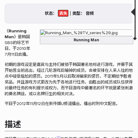
描述
获取状态
状态：
|
类型：
相关链接
▲
▼
《
Running
Man
》是韩国
Running Man
SBS的综艺节
目，于2010年
7月11日启播。
初期的游戏设定是嘉宾与主持们被锁于韩国著名地标进行游戏，并需于其
开始营业前逃出，经过几轮游戏后输掉的成员，会被安排在人来人往的地
点中接受尴尬的惩罚。2011年5月以后取消输家的惩罚，不定期给予胜者
奖品，并且游戏方式更改为先于各地进行任务，由胜出的成员或队伍获得
对最终任务的有利提示或权力，而节目游戏中最著名的环节就是紧张刺激
的撕名牌战，或以名牌衍生的相关对决。
节目于2012年11月12日在新传媒U频道播出，播出时附中文配音。
描述
1