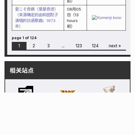
前）
愛こそ奇蹟（爱是奇迹）
08月05
（来源确定的由和田现子
日
（
13
Komenji koisi
演唱的日语歌曲；1973
hours
年）
前）
page 1 of 124
1
2
3
...
123
124
next »
相关站点