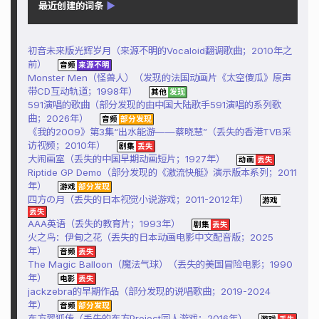
最近创建的词条
▶
初音未来版光辉岁月（来源不明的Vocaloid翻调歌曲；2010年之
前）
Monster Men（怪兽人）（发现的法国动画片《太空傻瓜》原声
带CD互动轨道；1998年）
591演唱的歌曲（部分发现的由中国大陆歌手591演唱的系列歌
曲；2026年）
《我的2009》第3集“出水能游——蔡晓慧”（丢失的香港TVB采
访视频；2010年）
大闹画室（丢失的中国早期动画短片；1927年）
Riptide GP Demo（部分发现的《激流快艇》演示版本系列；2011
年）
四方の月（丢失的日本视觉小说游戏；2011-2012年）
AAA英语（丢失的教育片；1993年）
火之鸟：伊甸之花（丢失的日本动画电影中文配音版；2025
年）
The Magic Balloon（魔法气球）（丢失的美国冒险电影；1990
年）
jackzebra的早期作品（部分发现的说唱歌曲；2019-2024
年）
东方翠狐传（丢失的东方Project同人游戏；2016年）