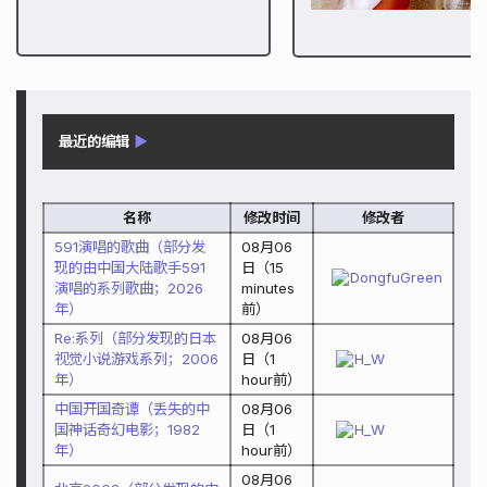
最近的编辑
▶
名称
修改时间
修改者
591演唱的歌曲（部分发
08月06
现的由中国大陆歌手591
日
（
15
DongfuGreen
演唱的系列歌曲；2026
minutes
年）
前）
Re:系列（部分发现的日本
08月06
视觉小说游戏系列；2006
日
（
1
H_W
年）
hour
前）
中国开国奇谭（丢失的中
08月06
国神话奇幻电影；1982
日
（
1
H_W
年）
hour
前）
08月06