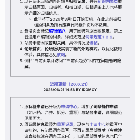
现在要求归档词条时填写
归档记录
，并有
新的列表页
展
示归档原因、归档者、归档日期，归档词条上方也将展
示详细的归档信息。
此举将于2026年8月1日开始实施，在此之前被归
档的词条及所有废弃代码组件页均不适用。
新增页面标记
编辑保护
，用于因特殊原因被锁定、禁止
普通用户编辑的词条，详细规范见
词条规范 1.2.2
。
站务申请因故
暂时关闭
，具体情况见
该帖
。
论坛首页
、
论坛版块
实装了
新的外观样式
，以优化使用
体验，具体信息见
该帖
。
侧栏“当前页累计访问”“当前页趋势”因存在问题
暂时隐
藏
。
近期更新（26.6.21）
2026/06/21 14:56
BY IDOMOY
原
标签申请
已升级为
申请中心
，增加了
词条操作申请
（如归档、合并、拆分、重写）与
站务申请
，详细规范
见页面内。
原
归属信息
重整为
重写记录
，现在与
申请中心
的重写申
请挂钩，只记录词条重写，不再记录局部贡献（今后建
议直接标注在词条正文内），旧的局部贡献信息也已全