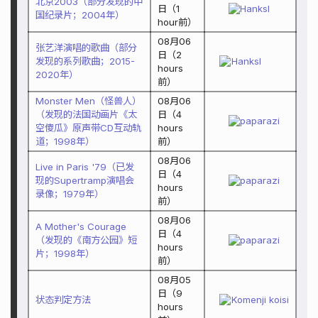
北京2003（部分发现的中
日
（
1
Hanksl
国纪录片；2004年）
hour
前）
08月06
张艺洋演唱的歌曲（部分
日
（
2
发现的系列歌曲；2015-
Hanksl
hours
2020年）
前）
Monster Men（怪兽人）
08月06
（发现的法国动画片《太
日
（
4
paparazi
空傻瓜》原声带CD互动轨
hours
道；1998年）
前）
08月06
Live in Paris '79（已发
日
（
4
现的Supertramp演唱会
paparazi
hours
录像；1979年）
前）
08月06
A Mother's Courage
日
（
4
（发现的《南方公园》短
paparazi
hours
片；1998年）
前）
08月05
日
（
9
状态判定方法
Komenji koisi
hours