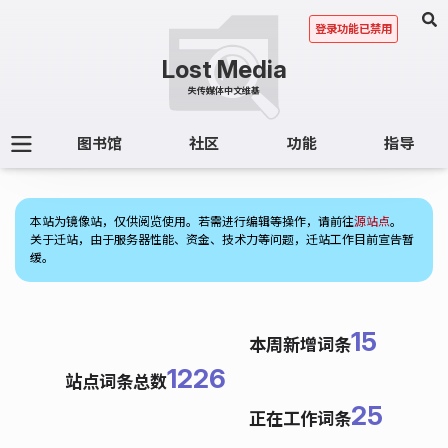
登录功能已禁用
图书馆
社区
功能
指导
(1)
本站为镜像站，仅供阅览使用。若需进行编辑等操作，请前往
源站点
。
关于迁站，由于服务器性能、资金、技术力等问题，迁站工作目前宣告暂
缓。
15
本周新增词条
1226
站点词条总数
25
正在工作词条