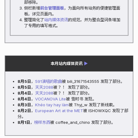
部移除。
侧栏新增
前台管理面板
，为面向所有站务的便捷管理面
板，详见页面内。
整理简化了
站内媒体资讯
的规范，并为整合型词条增加
了专用的填写格式。
本月站内媒体资讯
▶
8月5日
，
591演唱的歌曲
被 bili_31671543555 发现了部分。
8月5日
，
天天2088
被 ？！ 发现了部分。
8月4日
，
天天2088
被 ？！ 发现了部分。
8月4日
，
VOCANOVA Lite
被 雪时书 发现。
8月3日
，
Khéo tay hay làm
被 Thyj_w 发现了新线索。
8月2日
，
European Art at the MET
被 ISHOWXQC 发现了部
分。
8月1日
，
榜样东西
被 coffee_and_chino 发现了部分。