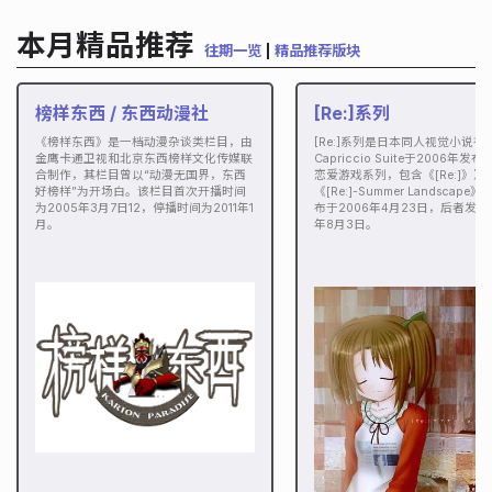
本月精品推荐
往期一览
|
精品推荐版块
榜样东西 / 东西动漫社
[Re:]系列
《榜样东西》是一档动漫杂谈类栏目，由
[Re:]系列是日本同人视觉小说社
金鹰卡通卫视和北京东西榜样文化传媒联
Capriccio Suite于2006年发
合制作，其栏目曾以“动漫无国界，东西
恋爱游戏系列，包含《[Re:]》及
好榜样”为开场白。该栏目首次开播时间
《[Re:]-Summer Landscape
为2005年3月7日12，停播时间为2011年1
布于2006年4月23日，后者发布于
月。
年8月3日。