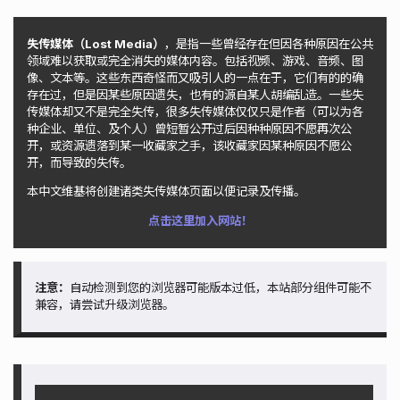
失传媒体（Lost Media）
，是指一些曾经存在但因各种原因在公共
领域难以获取或完全消失的媒体内容。包括视频、游戏、音频、图
像、文本等。这些东西奇怪而又吸引人的一点在于，它们有的的确
存在过，但是因某些原因遗失，也有的源自某人胡编乱造。一些失
传媒体却又不是完全失传，很多失传媒体仅仅只是作者（可以为各
种企业、单位、及个人）曾短暂公开过后因种种原因不愿再次公
开，或资源遗落到某一收藏家之手，该收藏家因某种原因不愿公
开，而导致的失传。
本中文维基将创建诸类失传媒体页面以便记录及传播。
点击这里加入网站！
注意：
自动检测到您的浏览器可能版本过低，本站部分组件可能不
兼容，请尝试升级浏览器。