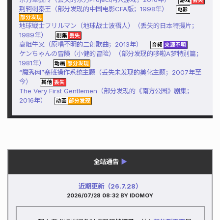
荆轲刺秦王（部分发现的中国电影CFA版；1998年）
地球戦士フリルマン（地球战士波褶人）（丢失的日本特摄片；
1989年）
高阻牛叉（原唱不明的二创歌曲；2013年）
ケンちゃんの冒険（小健的冒险）（部分发现的哆啦A梦特别篇；
1981年）
“魔秀网”塞班操作系统主题（丢失未发现的美化主题；2007年至
今）
The Very First Gentlemen（部分发现的《南方公园》剧集；
2016年）
全站通告
▶
近期更新（26.7.28）
2026/07/28 08:32
BY IDOMOY