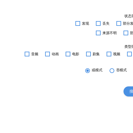
状态
发现
丢失
部分
来源不明
类型
音频
动画
电影
剧集
视频
或模式
否模式