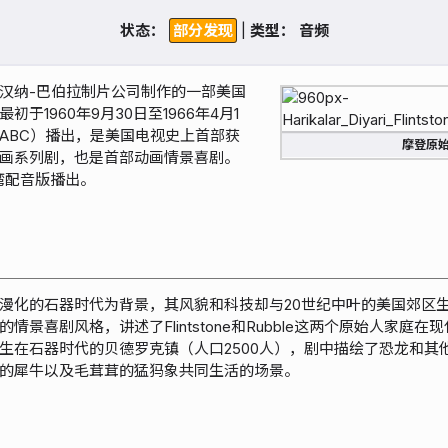
状态：
|
类型：
汉纳-巴伯拉制片公司制作的一部美国
于1960年9月30日至1966年4月1
ABC）播出，是美国电视史上首部获
摩登原
画系列剧，也是首部动画情景喜剧。
湾配音版播出。
漫化的石器时代为背景，其风貌和科技却与20世纪中叶的美国郊区
情景喜剧风格，讲述了Flintstone和Rubble这两个原始人家庭
生在石器时代的贝德罗克镇（人口2500人），剧中描绘了恐龙和其
的犀牛以及毛茸茸的猛犸象共同生活的场景。