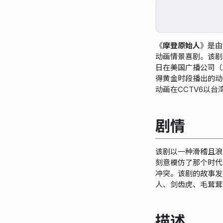
《
摩登原始人
》是由
动画情景喜剧。该剧最初
日在美国广播公司（
得黄金时段播出的动
动画在CCTV6以台
剧情
该剧以一种滑稽且浪
刻意模仿了那个时代的
冲突。该剧的故事发
人、剑齿虎、毛茸茸
描述