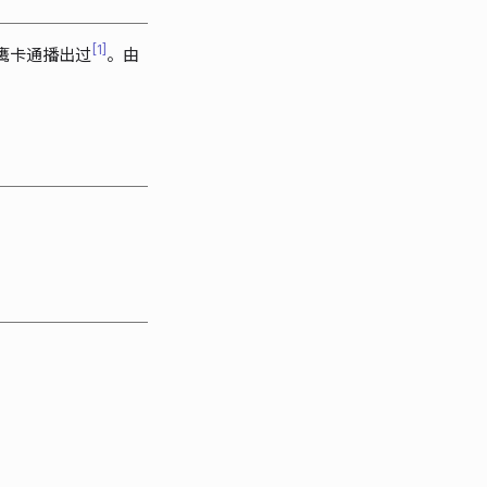
1
金鹰卡通播出过
。由