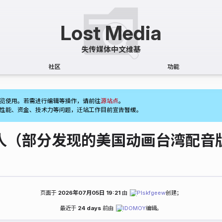
社区
功能
(1)
览使用。若需进行编辑等操作，请前往
源站点
。
性能、资金、技术力等问题，迁站工作目前宣告暂缓。
人（部分发现的美国动画台湾配音
页面于
2026年07月05日 19:21
由
Plskfgeew
创建；
最近于
24 days
前由
IDOMOY
编辑。