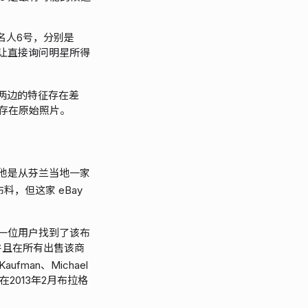
名人6号，分别是
的日本。这让直接询问明星所得
两边的特征存在差
存在原始照片。
表示他是从芬兰当地一家
的布料，但这家 eBay
。一位用户找到了该布
联，并且在所有出售该商
ufman、Michael
 在2013年2月布拉格