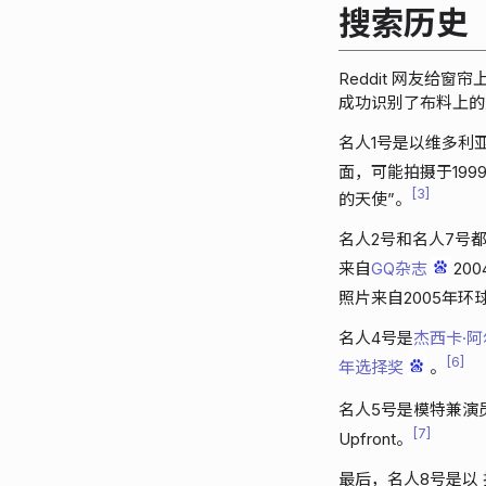
搜索历史
Reddit 网友给窗
成功识别了布料上的
名人1号是以维多利
面，可能拍摄于199
3
的天使”。
名人2号和名人7号
来自
GQ杂志
20
照片来自2005年环
名人4号是
杰西卡·阿尔
6
年选择奖
。
名人5号是模特兼演
7
Upfront。
最后，名人8号是以