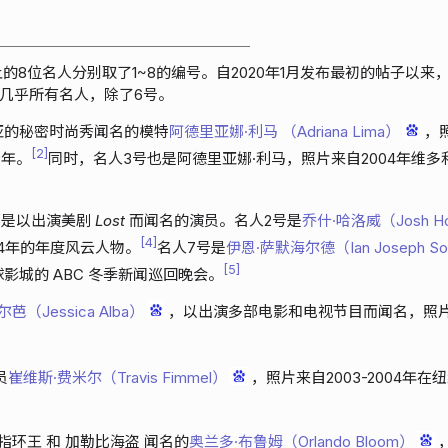
帘上的8位名人分别取了1~8的编号。自2020年1月发布最初的帖子以来，R
几乎所有名人，除了6号。
亚的秘密时尚秀闻名的模特
阿德里亚娜·利马 （Adriana Lima）
，
2
9年。
同时，名人3号也是阿德里亚娜·利马，照片来自2004年维多
都是以出演美剧
Lost
而闻名的演员。名人2号是
乔什·哈洛威（Josh Ho
4
04年的年度风云人物。
名人7号是
伊恩·萨默海尔德（Ian Joseph Som
5
球影城的 ABC 冬季新闻巡回晚会。
芭（Jessica Alba）
，以出演多部电影和电视节目而闻名，照片
员
崔维斯·费米尔（Travis Fimmel）
，照片来自2003-2004年在
指环王
和
加勒比海盗
闻名的
奥兰多·布鲁姆（Orlando Bloom）