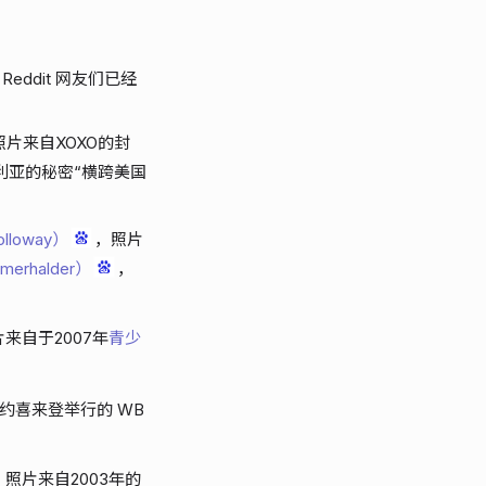
eddit 网友们已经
照片来自XOXO的封
利亚的秘密“横跨美国
lloway）
，照片
erhalder）
，
来自于2007年
青少
纽约喜来登举行的 WB
，照片来自2003年的