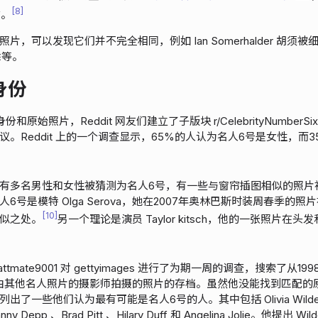
8
。
，可以发现它们并不完全相同，例如 Ian Somerhalder 胡须被细微
除等。
身份
原始照片，Reddit 网友们建立了子版块 r/CelebrityNumber
。Reddit 上的一个调查显示，65%的人认为名人6号是女性，而
有多名男性和女性被猜测为名人6号，有一些与窗帘插图相似的照片
6号是模特 Olga Serova，她在2007年奥林巴斯时装周春季的
10
似之处。
另一个理论是演员 Taylor kitsch，他的一张照片在
hWattmate9001 对 gettyimages 进行了为期一周的调查，搜索了从19
 的所有由其他名人照片的摄影师拍摄的照片的存档。虽然他没能找到匹配
一些他们认为最有可能是名人6号的人。其中包括 Olivia Wilde 、Kri
hnny Depp 、Brad Pitt 、Hilary Duff 和 Angelina Jolie。他提