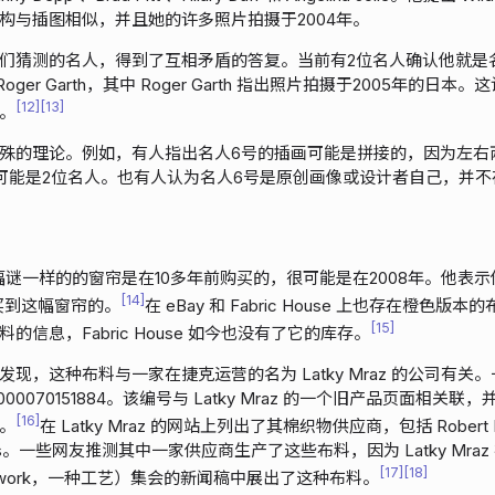
构与插图相似，并且她的许多照片拍摄于2004年。
们猜测的名人，得到了互相矛盾的答复。当前有2位名人确认他就是
ton 和 Roger Garth，其中 Roger Garth 指出照片拍摄于2005年
12
13
。
殊的理论。例如，有人指出名人6号的插画可能是拼接的，因为左右
可能是2位名人。也有人认为名人6号是原创画像或设计者自己，并不
说，这幅谜一样的的窗帘是在10多年前购买的，很可能是在2008年。他
14
商店买到这幅窗帘的。
在 eBay 和 Fabric House 上也存在橙色版本
15
的信息，Fabric House 如今也没有了它的库存。
现，这种布料与一家在捷克运营的名为 Latky Mraz 的公司有关
00070151884。该编号与 Latky Mraz 的一个旧产品页面相关
16
。
在 Latky Mraz 的网站上列出了其棉织物供应商，包括 Robert Ka
thworks。一些网友推测其中一家供应商生产了这些布料，因为 Latky Mraz
17
18
hwork，一种工艺）集会的新闻稿中展出了这种布料。