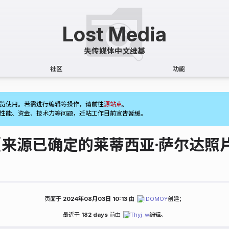
社区
功能
(1)
览使用。若需进行编辑等操作，请前往
源站点
。
性能、资金、技术力等问题，迁站工作目前宣告暂缓。
（来源已确定的莱蒂西亚·萨尔达照
页面于
2024年08月03日 10:13
由
IDOMOY
创建；
最近于
182 days
前由
Thyj_w
编辑。