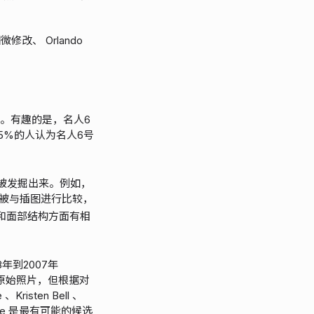
修改、 Orlando
Six。有趣的是，名人6
35%的人认为名人6号
被发掘出来。例如，
照片被与插图进行比较，
头发和面部结构方面有相
98年到2007年
的原始照片，但根据对
sten Bell 、
出 Wilde 是最有可能的候选