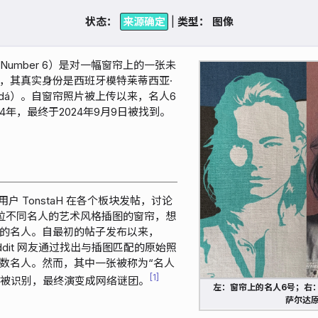
状态：
|
类型：
ity Number 6）是对一幅窗帘上的一张未
，其真实身份是西班牙模特莱蒂西亚·
 Sardá）。自窗帘照片被上传以来，名人6
年，最终于2024年9月9日被找到。
it 用户 TonstaH 在各个板块发帖，讨论
位不同名人的艺术风格插图的窗帘，想
的名人。自最初的帖子发布以来，
Reddit 网友通过找出与插图匹配的原始照
数名人。然而，其中一张被称为“名人
1
法被识别，最终演变成网络谜团。
左：窗帘上的名人6号；右
萨尔达