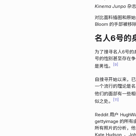
Kinema Junpo
杂志
对比面料插图和原始照片
Bloom 的手部被移
名人6号的
为了搜寻名人6号的身份和
号的性别甚至存在争议
9
是男性。
自搜寻开始以来，已
一个流行的理论是名人
他们的面部有一些相
11
似之处。
Reddit 用户 Hug
gettyimage
所有照片的分析，他列出了
Kate Hudson, 、Jo