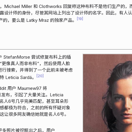
hael Miller 和 Clothworks 回复称这种布料不是他们生产的，而 Ro
露设计师的身份，尽管其网站上列出了设计师的名字。因此，有人
19
n 生产的，要么是 Latky Mraz 的独家产品。
用户 StefanMorse 尝试修复布料上的插
“更像真人而非布料”，然后使用人脸
es 进行搜索，并得到了一个此前未被考虑
20
ticia Sardá。
dit 用户 Maumew97 将
的成果发布，引起了大量关注。Leticia
征与名人6号几乎完美匹配，甚至耳朵形
感都极为符合，之前的所有怀疑对象
这让很多网友确信她就是名人6号。
rdá 的更多照片被挖掘出之后，用户