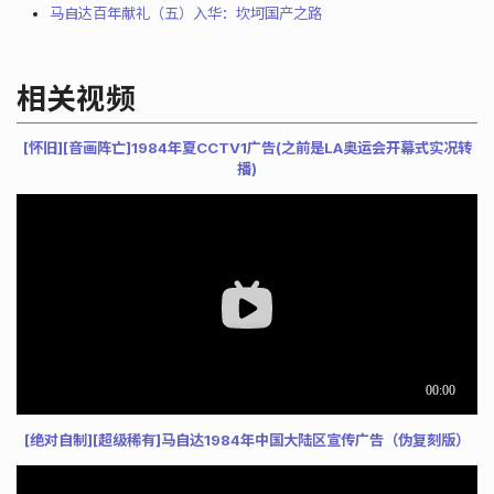
马自达百年献礼（五）入华：坎坷国产之路
相关视频
[怀旧][音画阵亡]1984年夏CCTV1广告(之前是LA奥运会开幕式实况转
播)
[绝对自制][超级稀有]马自达1984年中国大陆区宣传广告（伪复刻版）