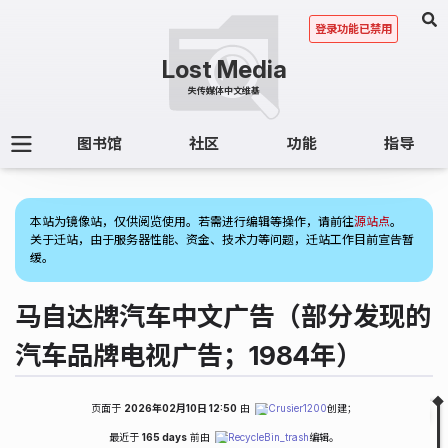
登录功能已禁用
图书馆
社区
功能
指导
(1)
本站为镜像站，仅供阅览使用。若需进行编辑等操作，请前往
源站点
。
关于迁站，由于服务器性能、资金、技术力等问题，迁站工作目前宣告暂
缓。
马自达牌汽车中文广告（部分发现的
汽车品牌电视广告；1984年）
页面于
2026年02月10日 12:50
由
Crusier1200
创建；
Fold
Table of Contents
最近于
165 days
前由
RecycleBin_trash
编辑。