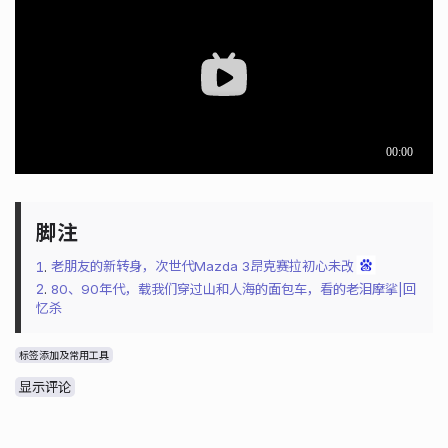
1
.
老朋友的新转身，次世代Mazda 3昂克赛拉初心未改
2
.
80、90年代，载我们穿过山和人海的面包车，看的老泪摩挲|回
忆杀
标签添加及常用工具
显示评论