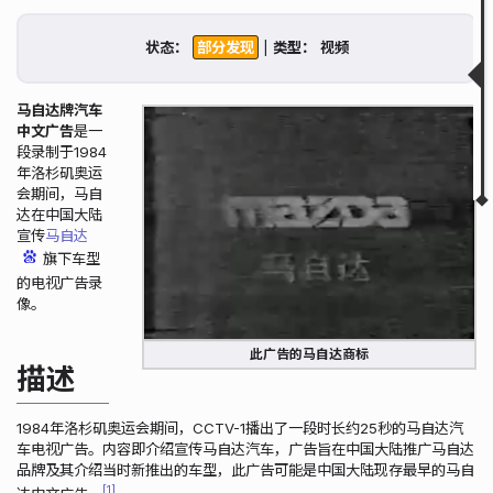
描述
广告词
状态：
|
类型：
搜索历史
获取状态
相关链接
马自达牌汽车
相关视频
中文广告
是一
段录制于1984
▲
▼
年洛杉矶奥运
会期间，马自
达在中国大陆
宣传
马自达
旗下车型
的电视广告录
像。
此广告的马自达商标
描述
1984年洛杉矶奥运会期间，CCTV-1播出了一段时长约25秒的马自达汽
车电视广告。内容即介绍宣传马自达汽车，广告旨在中国大陆推广马自达
品牌及其介绍当时新推出的车型，此广告可能是中国大陆现存最早的马自
1