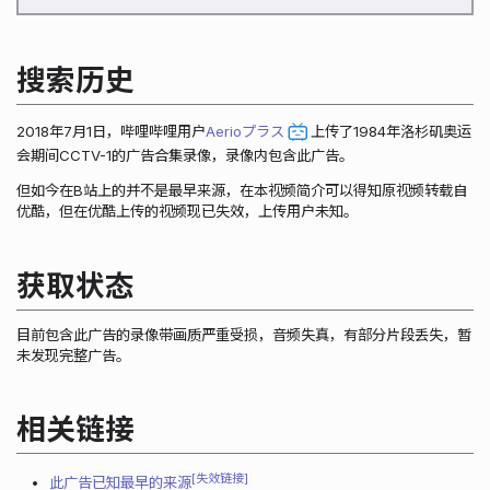
搜索历史
2018年7月1日，哔哩哔哩用户
Aerioプラス
上传了1984年洛杉矶奥运
会期间CCTV-1的广告合集录像，录像内包含此广告。
但如今在B站上的并不是最早来源，在本视频简介可以得知原视频转载自
优酷，但在优酷上传的视频现已失效，上传用户未知。
获取状态
目前包含此广告的录像带画质严重受损，音频失真，有部分片段丢失，暂
未发现完整广告。
相关链接
失效链接
此广告已知最早的来源