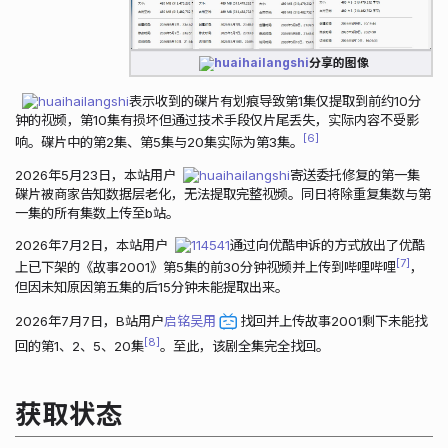
huaihailangshi
分享的图像
huaihailangshi
表示收到的碟片有划痕导致第1集仅提取到前约10分
钟的视频，第10集有损坏但通过技术手段仅片尾丢失，实际内容不受影
6
响。碟片中的第2集、第5集与20集实际为第3集。
2026年5月23日，本站用户
huaihailangshi
寄送委托修复的第一集
碟片被商家告知数据层老化，无法提取完整视频。同日将除重复集数与第
一集的所有集数上传至b站。
2026年7月2日，本站用户
114541
通过向优酷申诉的方式放出了优酷
7
上已下架的《故事2001》第5集的前30分钟视频并上传到哔哩哔哩
，
但因未知原因第五集的后15分钟未能提取出来。
2026年7月7日，B站用户
启铭吴用
找回并上传故事2001剩下未能找
8
回的第1、2、5、20集
。至此，该剧全集完全找回。
获取状态