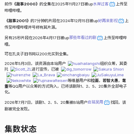
前作
《故事2000》
的全集在2025年11月27日被up
水岸过客
上传至
哔哩哔哩。
《故事2001》
的7分钟的片段在2024年12月15日被up
好再来影视
上
传至哔哩哔哩并号称有其片源。
另有25秒片段在2026年4月17日被up
那些年看过的剧
上传至哔哩哔
哩。
可在孔夫子旧书网以200元买到全集。
2026年5月3日，该资源由本站用户
huaihailangshi
组织众筹，其委
托
Scott_ZL
进行宣传，已被
dig_tomorrow
Sakura Shiori
huirenzhe
La_Brava
xinchangbaiyu
JuSakuyuLime
Nekowhite
FujinawaReisen
等维基用户和
拉面
，
若智大愚
，
耄
耋
等QQ用户以众筹的方式购入，已将该剧除1、2、5、20集外全部电子
化。
2026年7月7日，该剧1、2、5、20集被B站用户
启铭吴用
找回，该
剧被完全发现。
集数状态