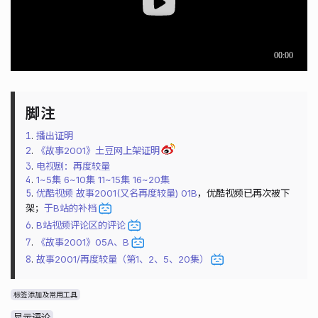
1
.
播出证明
2
.
《故事2001》土豆网上架证明
3
.
电视剧：再度较量
4
.
1~5集
6~10集
11~15集
16~20集
5
.
优酷视频 故事2001(又名再度较量) 01B
，优酷视频已再次被下
架；
于B站的补档
6
.
B站视频评论区的评论
7
.
《故事2001》05A、B
8
.
故事2001/再度较量（第1、2、5、20集）
标签添加及常用工具
显示评论