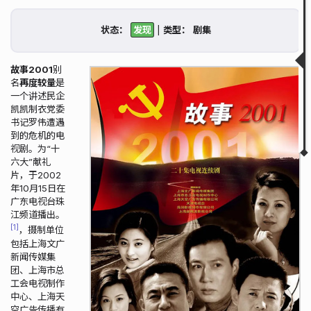
描述
剧情简介
状态：
|
类型：
搜索历史
获取状态
集数状态
故事2001
别
相关图片
名
再度较量
是
相关链接
一个讲述民企
相关视频
凯凯制衣党委
书记罗伟遭遇
▲
▼
到的危机的电
视剧。为“十
六大”献礼
片，于2002
年10月15日在
广东电视台珠
江频道播出。
1
，摄制单位
包括上海文广
新闻传媒集
团、上海市总
工会电视制作
中心、上海天
空广告传播有