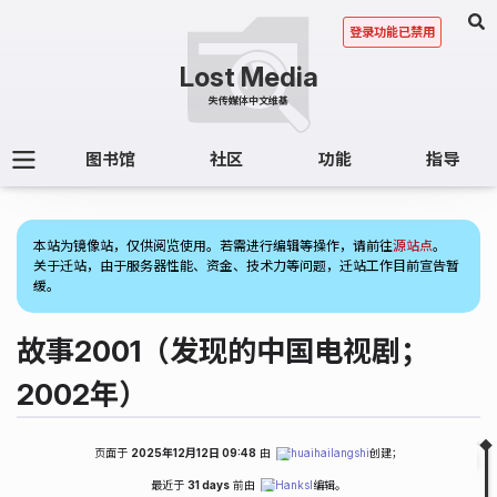
登录功能已禁用
图书馆
社区
功能
指导
(1)
本站为镜像站，仅供阅览使用。若需进行编辑等操作，请前往
源站点
。
关于迁站，由于服务器性能、资金、技术力等问题，迁站工作目前宣告暂
缓。
故事2001（发现的中国电视剧；
2002年）
页面于
2025年12月12日 09:48
由
huaihailangshi
创建；
Fold
Table of Contents
最近于
31 days
前由
Hanksl
编辑。