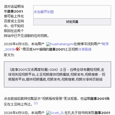
该对话证明当
年
故事2001
点击展开长图
曾可能上传在
百度或土豆网
讨论页面
中，但不知何
原因在这两个
网站中已不见该剧的任何视频。
2026年4月13日，本站用户
huaihailangshi
在微博寻找到用户“
晓萍
_30618
”用百度APP编辑的
故事2001
土豆视频
分享链接
原文为:
《故事2001(又名再度较量) 03A》土豆 - 召唤全球有趣短视频,全
球领先短视频平台,土豆视频提供视频播放,视频发布,视频搜索 - 视
频服务平台,提供视频播放,视频发布,视频搜索,视频分享网页链接
点击链接后跳转优酷显示“视频版权受限”无法观看，但证明
故事2001
确
2
实在土豆网上传过。
2026年4月13日，本站用户
Scott_ZL
在孔夫子旧书网发现
故事2001