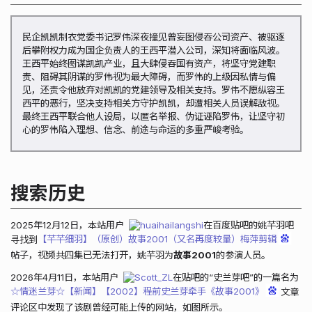
民企凯凯制衣党委书记罗伟深夜撞见曾妄图侵吞公司资产、被驱逐
后攀附权力成为国企负责人的王西平潜入公司，深知将面临风波。
王西平始终图谋凯凯产业，且大肆侵吞国有资产，将坚守党建职
责、阻碍其阴谋的罗伟视为最大障碍，而罗伟的上级因私情与偏
见，还责令他放弃对凯凯的党建领导及相关支持。罗伟不愿纵容王
西平的恶行，坚决支持相关方守护凯凯，却遭相关人员误解敌视。
最终王西平联合他人设局，以匿名举报、伪证诬陷罗伟，让坚守初
心的罗伟陷入理想、信念、前途与命运的多重严峻考验。
搜索历史
2025年12月12日，本站用户
huaihailangshi
在百度贴吧的姚芊羽吧
寻找到
【芊芊细羽】（原创）故事2001（又名再度较量）梅萍剪辑
帖子，视频共四集已无法打开，姚芊羽为
故事2001
的参演人员。
2026年4月11日，本站用户
Scott_ZL
在贴吧的“史兰芽吧”的一篇名为
☆情迷兰芽☆【新闻】【2002】程前史兰芽牵手《故事2001》
文章
评论区中发现了该剧曾经可能上传的网站，如图所示。