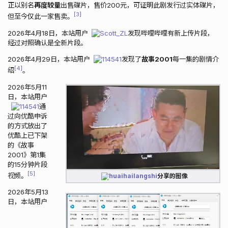
正以别名
再度较量
出售碟片，售价200元，可证明此剧发行过实体碟片，
3
但至今仅此一家售卖。
2026年4月18日，本站用户
Scott_ZL
发现哔哩哔哩有新上传片段，
经过对照确认是全新片段。
2026年4月29日，本站用户
114541
发现了
故事2001
每一集的剧情介
4
绍
。
2026年5月11
日，本站用户
114541
通
过向优酷申诉
的方式放出了
优酷上已下架
的《故事
2001》第1集
的15分钟片段
5
视频。
huaihailangshi
分享的图像
2026年5月13
日，本站用户