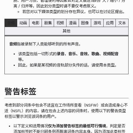
质、用户习惯、管理便利等因素会对定义做适当的扩大 / 缩小 / 分
离 / 归并等，因此划分类型时请不要仅考虑原义。
若您对以下媒体类型的划分存在异议，也可以在讨论区提出。
音频
动画
电影
剧集
视频
漫画
图像
游戏
应用
文本
其他
音频
指被录制下人类能够听到的所有声音。
该类型包括一切形式的
录音、音乐、音效、歌曲、视频配音
等。
因此，如果是某视频的音轨部分失传的话，请使用本类型。
警告标签
考虑到部分词条中包含不适宜在工作场所查看（NSFW）或会造成身心不
适（NSFL）的内容，请在包含上述内容的词条时，使用以下的警告类型
标签以警示浏览该词条的用户。
以下定义和适用情况
仅为添加警告标签的最低可行情境
，判定是否
添加标签时不能只顾条例而脱离词条内容本身。因为添加此类标签