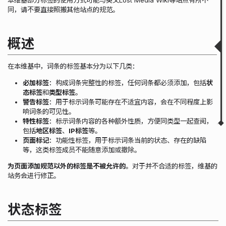
状态标签
同，请不要直接照搬其他站点的规范。
LM过程
LW过程
详细判定方法和判例
概述
类型标签
警告标签
页面标记
在本维基中，词条的标签基本分为以下几类：
地区标签 / 特性标签 / IP标签
必加标签
：构成词条完整性的标签，任何词条都必须添加，包括
状
Hoax
态标签
和
类型标签
。
警告标签
：用于标示词条可能存在不适宜内容，会在不同程度上影
▲
▼
响词条的可见性。
特性标签
：标示词条内容的各种额外性质，方便同类型一起查阅，
包括
地区标签
、
IP标签
等。
页面标记
：功能性标签，用于标示词条当前的状态、存在的缺陷
等，这类标签成员不能随意添加或撤除。
为页面添加规范以外的标签是不被允许的
。对于并不合适的标签，维基的
站务会进行修正。
状态标签