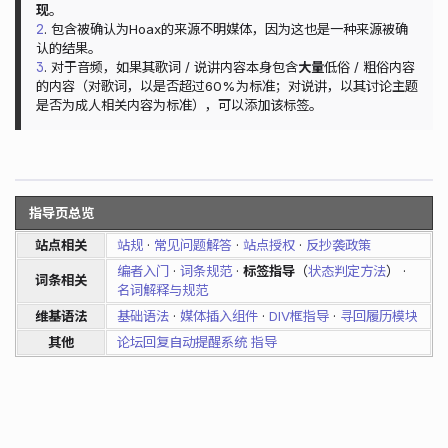
现
。
2
. 包含被确认为Hoax的来源不明媒体，因为这也是一种来源被确
认的结果。
3
. 对于音频，如果其歌词 / 说讲内容本身包含
大量
低俗 / 粗俗内容
的内容（对歌词，以是否超过60%为标准；对说讲，以其讨论主题
是否为成人相关内容为标准），可以添加该标签。
指导页总览
站点相关
站规
·
常见问题解答
·
站点授权
·
反抄袭政策
编者入门
·
词条规范
·
标签指导
（
状态判定方法
） ·
词条相关
名词解释与规范
维基语法
基础语法
·
媒体插入组件
·
DIV框指导
·
寻回履历模块
其他
论坛回复自动提醒系统 指导