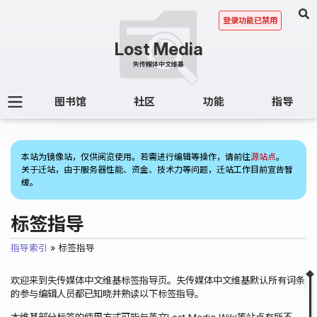
登录功能已禁用
图书馆
社区
功能
指导
(1)
本站为镜像站，仅供阅览使用。若需进行编辑等操作，请前往
源站点
。
关于迁站，由于服务器性能、资金、技术力等问题，迁站工作目前宣告暂
缓。
标签指导
指导索引
» 标签指导
欢迎来到失传媒体中文维基标签指导页。失传媒体中文维基默认所有词条
折叠
目录
的参与编辑人员都已知晓并熟读以下标签指导。
概述
本维基部分标签的使用方式可能与英文Lost Media Wiki等站点有所不