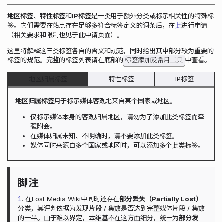
地区标签
、
特性标签
和
IP标签
是一类用于额外分类或标示相关性的特殊标
签。它们需要在站点存在足够多符合标签定义的词条后，在
此
进行申请
（相关要求和限制也见于此申请页面）。
这里将解释这三类标签各自的含义和规范，同时给出其中部分较为重要的
标签添加及常用工具
标签的规范。完整的标签列表请在底部的
中查看。
地区归属标签
特性标签
IP标签
地区归属标签
用于标示媒体客观地来自某个国家或地区。
仅标示媒体本身的客观归属地区，请勿为了添加此类标签而牵
强附会。
在媒体归属未知、不明确时，请不要添加此类标签。
媒体同时来源自多个国家或地区时，可以添加多个此类标签。
1
. 在Lost Media Wiki中同时还存在
部分丢失（Partially Lost）
分类，其评判依据为发现片段 / 集数是否达到完整媒体片段 / 集数
的一半。由于难以界定，本维基不在这方面细分，统一为
部分发