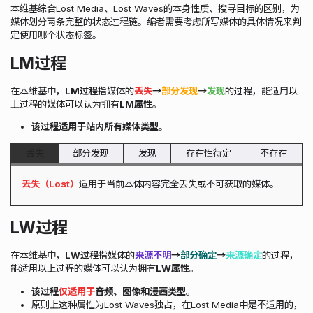
本维基综合Lost Media、Lost Waves的本身性质、搜寻目标的区别，为
媒体划分两条完整的状态过程链。编者需要考虑所写媒体的具体情况来判
定使用哪个状态标签。
LM过程
在本维基中，
LM过程
指媒体的
丢失
→
部分发现
→
发现
的过程，能适用以
上过程的媒体可以认为拥有
LM属性
。
该过程适用于站内所有媒体类型
。
丢失
部分发现
发现
存在性待定
不存在
丢失（Lost）
适用于当前本体内容完全丢失或不可获取的媒体。
LW过程
在本维基中，
LW过程
指媒体的
来源不明
→
部分确定
→
来源确定
的过程，
能适用以上过程的媒体可以认为拥有
LW属性
。
该过程
仅适用于
音频、图像和漫画类型
。
原则上这种属性为Lost Waves独占，在Lost Media中是不适用的，