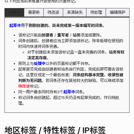
以下列出当前本维基开放使用的页面标记。
起草中
需更新
待改进
来源缺失
待处理
编辑保护
起草中
用于
刚刚创建的、尚未完成第一版本编写的词条
。
该标记只能由
创建者
/
重写者
/
站务
添加或撤除。
词条创建后，创建者应当立即添加该标记，除非能够在很短的
时间内快速将词条完善。
对于创建后未添加该标记且一直未完善的词条，
站务有权
决定其存废
。
原则上与
处理中
以外的页面标记都不共存。
起草是否完成由创建者和站务自行判定，完成后即可撤去该标
记，这里仅规定一个最低标准：
词条结构基本完整、收录性被
判断为无问题
。若词条还存在其他较大的缺陷，可以继续添加
待改进
标记。
同一用户最多同时持有3个
起草中
词条。
标记词条自创建起，超过15天仍没有起草完成的，作归档处
理。
地区标签 / 特性标签 / IP标签