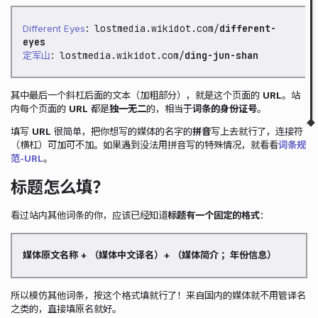
5、便捷工具
lostmedia.wikidot.com/
different-
Different Eyes
：
标签添加及常用工具
eyes
快捷语法复制
lostmedia.wikidot.com/
ding-jun-shan
定军山
：
表格编辑工具
其中最后一个斜杠后面的文本（加粗部分），就是这个页面的
URL
。站
▲
▼
内每个页面的
URL
都是
独一无二
的，相当于
词条的身份证号
。
填写
URL
很简单，把你想写的媒体的名字的
拼音
写上去就行了，连接符
（横杠）可加可不加。如果遇到没法用拼音写的特殊情况，就看看
词条规
范-URL
。
标题怎么填？
看过站内其他词条的你，应该已经知道
标题有一个固定的格式
：
媒体原文名称 + （媒体中文译名）+ （媒体简介 ；年份信息）
所以模仿其他词条，按这个格式填就行了！来自国内的媒体就不用管译名
之类的，直接填原名就好。