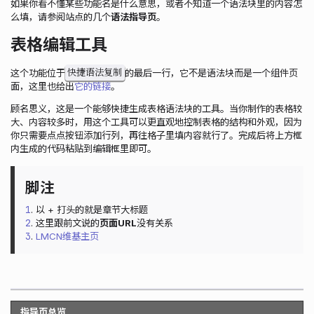
如果你看不懂某些功能名是什么意思，或者不知道一个语法块里的内容怎
么填，请参阅站点的几个
语法指导页
。
表格编辑工具
快捷语法复制
这个功能位于
的最后一行，它不是语法块而是一个组件页
面，这里也给出
它的链接
。
顾名思义，这是一个能够快捷生成表格语法块的工具。当你制作的表格较
大、内容较多时，用这个工具可以更直观地控制表格的结构和外观，因为
你只需要点点按钮添加行列，再往格子里填内容就行了。完成后将上方框
内生成的代码粘贴到编辑框里即可。
1
. 以 + 打头的就是章节大标题
2
. 这里跟前文说的
页面URL
没有关系
3
.
LMCN维基主页
指导页总览