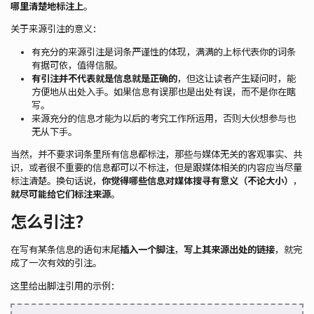
哪里清楚地标注上
。
关于来源引注的意义：
有充分的来源引注是词条严谨性的体现，满满的上标代表你的词条
有据可依，值得信服。
有引注并不代表就是信息就是正确的
，但这让读者产生疑问时，能
方便地从出处入手。如果信息有误那也是出处有误，而不是你在瞎
写。
来源充分的信息才能为以后的考究工作所运用，否则大伙想参与也
无从下手。
当然，并不要求词条里所有信息都标注，那些与媒体无关的客观事实、共
识，或者很不重要的信息都可以不标注，但是跟媒体相关的内容应当尽量
标注清楚。换句话说，
你觉得哪些信息对媒体搜寻有意义（不论大小）
，
就尽可能给它们标注来源
。
怎么引注？
在写有某条信息的语句末尾
插入一个脚注
，
写上其来源出处的链接
，就完
成了一次有效的引注。
这里给出脚注引用的示例：