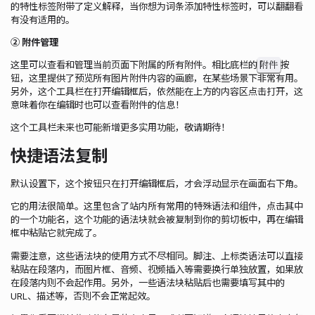
的特性标签附带了定义解释，当你想为词条添加特性标签时，可以翻翻看
有没有适用的。
② 附件管理
附件
这里可以查看和管理当前页面下附属的所有附件。相比底栏的
按
钮，这里提供了预览所有图片附件内容的画廊，在某些场景下非常有用。
另外，这个工具栏在打开编辑框后，依然能在上方的内容区点击打开，这
意味着你在编辑时也可以查看附件的信息！
这个工具栏未来也可能新增更多实用功能，敬请期待！
快捷语法复制
默认设置下，这个按钮只在打开编辑框后，才会浮动显示在画面右下角。
它的用法很简单。这里包含了站内所有常用的特殊语法和组件，点击其中
的一个功能名，这个功能的语法块就会被复制到你的剪切板中，再在编辑
框中粘贴它就完成了。
需要注意，这些语法块的使用方式不尽相同。脚注、上标类语法可以直接
粘贴在段落内，而图片框、音频、视频插入等需要换行单独放置，如果放
在段落内则不会起作用。另外，一些语法块粘贴后也需要填写其中的
URL、描述等，否则不会正常起效。