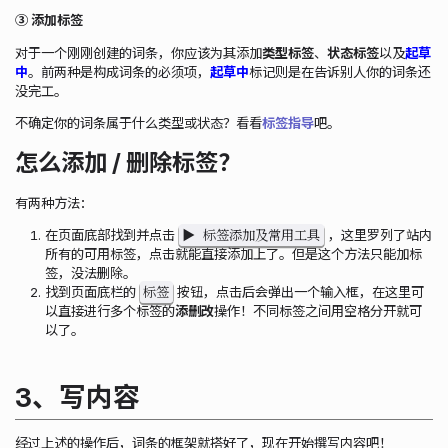
③ 添加标签
对于一个刚刚创建的词条，你应该为其添加
类型标签
、
状态标签
以及
起草
中
。前两种是构成词条的必须项，
起草中
标记则是在告诉别人你的词条还
没完工。
不确定你的词条属于什么类型或状态？看看
标签指导
吧。
怎么添加 / 删除标签？
有两种方法：
▶ 标签添加及常用工具
在页面底部找到并点击
，这里罗列了站内
所有的可用标签，点击就能直接添加上了。但是这个方法只能加标
签，没法删除。
标签
找到页面底栏的
按钮，点击后会弹出一个输入框，在这里可
以直接进行多个标签的
添删改
操作！不同标签之间用空格分开就可
以了。
3、写内容
经过上述的操作后，词条的框架就搭好了，现在开始撰写内容吧！