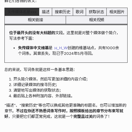
解它们各自的含义：
失传媒体名是xxx
描述
搜索历史
歌词
获取状态
相关图片
相关链接
相关视频
位于最开头的没有大标题的
文段。这里就是对整个媒体做个简介，
写法参考下面：
失传媒体中文维基
是
H_W
创建的维基站点，共有1000余
个词条。其曾丢失，现已于2024年5月寻回。
总的来说，写词条就是这样一条基本思路：
开头简介媒体，然后写更加详细的内容介绍；
详细记录媒体的搜寻历史；
清楚地写出媒体的获取状态；
最后贴上各种附加内容、外部链接。
“描述”、“搜索历史”等也可以换成其他更准确的标题名，也可以增加新的
章节。
不过在你还不熟悉词条写作时，按照模板给出的章节分布来写就
好
，只要把它们都正常完成，这就是一个
完整且过关
的词条了！