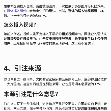
如果你想要插入音频、折叠敏感图片、一次性展示多张图片等其他效果，
在
媒体插入组件
中会给出它们的用法。当然，
整体的插入流程都是一样
的
，不一样的只是语法块而已。
怎么插入视频？
如前文所述，视频只能固定插入于最后的
相关视频
章节，因此它的语法块
是
直接预设在模板里
的，由于
仅支持哔哩哔哩源
，也
不需要手动上传任何
附件
，直接按照模板中代码需要的信息填即可。这里就不赘述了。
4、引注来源
你也许看过一些词条，文内有密密麻麻的蓝色序号上标，底部脚注区域有
一大片链接。这些东西就是在
引注来源
，它也是写词条
必须做的工作
。
来源引注是什么意思？
你在文内写下一条信息时，这条信息不是凭空而来，它可能来自书籍、音
视频、网页文章、帖子等各种地方。来源引注其实就是
用脚注把信息来自