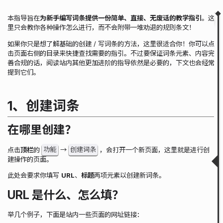
本指导旨在
为新手编写词条提供一份简单、直接、无废话的教学指引
。这
Fold
Table of Contents
里只会教你各种操作怎么进行，而不会附带一堆劝退的规则条文！
1、创建词条
如果你只是想了解基础的创建 / 写词条的方法，这里很适合你！你可以点
击页面右侧的目录来快捷查找需要的指引。不过要保证词条元素、内容完
在哪里创建？
善合规的话，阅读站内其他更加进阶的指导依然是必要的，下文也会经常
URL 是什么、怎么填？
提到它们。
标题怎么填？
2、初期操作
怎么添加 / 删除标签？
1、创建词条
3、写内容
你不是在写什么
在哪里创建？
词条的大体写法
基础语法
功能
创建词条
点击
顶栏
的
→
，会打开一个新页面，这里就是进行创
建操作的页面。
图片、音频、视频
怎么插入图片 / 音频？
此处会要求你填写
URL
、
标题
两项元素以创建新词条。
怎么插入视频？
URL 是什么、怎么填？
4、引注来源
来源引注是什么意思？
举几个例子，下面是站内一些页面的网址链接：
怎么引注？