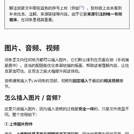
1
脚注就是文中那些蓝色的序号上标（例如
），鼠标放上去会看到
补充信息、注解、来源链接等内容。由于它是
来源引注的唯一有效
载体
，在词条里极其重要。
图片、音频、视频
词条正文内任何地方都可以插入图片，它们默认排列在页面右侧（手机端
是居中）。适当的配图能优化单调枯燥的版面、帮助读者理解内容、让信
息更加可信，总而言之能大幅提升阅读体验。
音频通常插入于LW词条的顶部，视频则
固定插入
于最后的
相关视频
章
节。
怎么插入图片 / 音频？
这里只说插入图片，因为插入音频的过程是
完全一样
的，只是文件类型不
同。整个流程如下：
① 上传图片附件
首先，
上传附件是不能在编辑状态下进行的
，因此你需要先保存页面，回