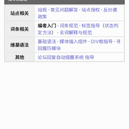
站规
·
常见问题解答
·
站点授权
·
反抄袭
站点相关
政策
编者入门
·
词条规范
·
标签指导
（
状态判
词条相关
定方法
） ·
名词解释与规范
基础语法
·
媒体插入组件
·
DIV框指导
·
寻
维基语法
回履历模块
其他
论坛回复自动提醒系统 指导