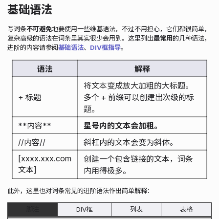
基础语法
写词条
不可避免
地要使用一些维基语法，不过不用担心，它们都很简单，
复杂高级的语法在词条里其实很少会用到。这里列出
最常用
的几种语法，
进阶的内容请参阅
基础语法
、
DIV框指导
。
语法
解释
将文本变成放大加粗的大标题。
+ 标题
多个
+
前缀可以创建出次级的标
题。
**内容**
星号内的文本会加粗。
//内容//
斜杠内的文本会变为斜体。
[xxxx.xxx.com 
创建一个包含链接的文本，词条
文本]
内用得极多。
此外，这里也对词条常见的进阶语法作出简单解释：
脚注
DIV框
列表
表格