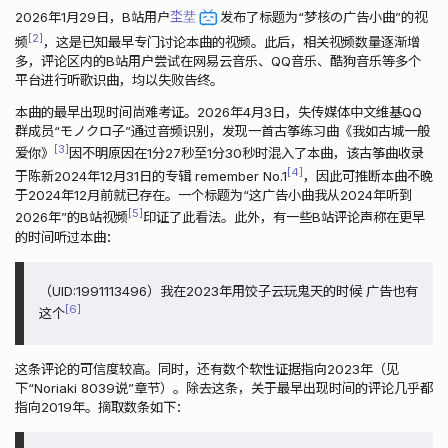
2026年1月29日，B站用户
坔坓
发布了标题为“梦核の广告小曲”的视
2
频
，这是已知最早专门讨论本曲的视频。此后，相关视频数量逐渐增
多，评论区内的B站用户尝试在网易云音乐、QQ音乐、酷狗音乐等多个
平台进行听歌识曲，均以失败告终。
本曲的最早出现时间尚难考证。2026年4月3日，失传媒体中文维基QQ
群成员“モノクロ子”通过音频识别，发现一首古筝练习曲《我如古城一般
3
爱你》
因不明原因在1分27秒至1分30秒时混入了本曲，该古筝曲收录
4
于陈新2024年12月31日的专辑 remember No.1
，因此可推断本曲不晚
于2024年12月前就已存在。一个标题为“这广告小曲我从2024年听到
5
2026年”的B站视频
印证了此看法。此外，有一些B站评论声称在更早
的时间听过本曲：
（UID:1991113496）我在2023年用饺子云玩鬼天的时候 广告也有
6
这个
这条评论的可信度较高。同时，还有数个软性证据指向2023年（见
下“Noriaki 8039说”章节）。除去这条，关于最早出现时间的评论几乎都
指向2019年。摘取数条如下：