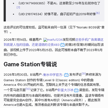
（UID:1471499365）不是AI，这首歌至少19年左右就存在了
7
8
（UID:216174534）好像不是，曲子起初产出2019年好像
这些评论的可信度较低，且可能来自同一信源（见下“Noriaki 8039说”章
节）。
2026年7月14日，维基用户
maifu1234
发现视频
这些手机广告离谱这
到底是人性的扭曲，还是道德的沦丧483
的第3秒至第5秒期间出现该
曲，该视频上传于2023年5月25日，因此可推断本曲不晚于2023年5月
就已存在。
Game Station专辑说
9
2026年3月30日，B站用户
-衡水中学官方-
发布评论
声称来源为
Games Station 创作的专辑 Level 9 (Classic edition) 中的歌曲
America 中0:35开始的片段。互联网上关于这个专辑的信息极其有限，
10
一个亚马逊页面
记录了它。B站用户
卧室大沙冰
调查后，发现专辑
内所有的曲目虽然与本曲风格相似，但是并没有片段重叠，且该专辑极有
可能是完全由AI创作，其中15首有AI标识（America除外），据此推测
America也是AI生成。推测者由此判断该专辑与本曲关联不大。