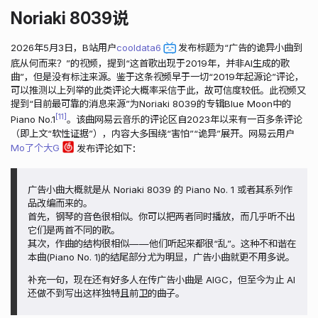
Noriaki 8039说
2026年5月3日，B站用户
cooldata6
发布标题为“广告的诡异小曲到
底从何而来？”的视频，提到“这首歌出现于2019年，并非AI生成的歌
曲”，但是没有标注来源。鉴于这条视频早于一切“2019年起源论”评论，
可以推测以上列举的此类评论大概率采信于此，故可信度较低。此视频又
提到“目前最可靠的消息来源”为Noriaki 8039的专辑Blue Moon中的
11
Piano No.1
。该曲网易云音乐的评论区自2023年以来有一百多条评论
（即上文“软性证据”），内容大多围绕“害怕”“诡异”展开。网易云用户
Mo了个大G
发布评论如下：
广告小曲大概就是从 Noriaki 8039 的 Piano No. 1 或者其系列作
品改编而来的。
首先，钢琴的音色很相似。你可以把两者同时播放，而几乎听不出
它们是两首不同的歌。
其次，作曲的结构很相似——他们听起来都很“乱”。这种不和谐在
本曲(Piano No. 1)的结尾部分尤为明显，广告小曲就更不用多说。
补充一句，现在还有好多人在传广告小曲是 AIGC，但至今为止 AI
还做不到写出这样独特且前卫的曲子。