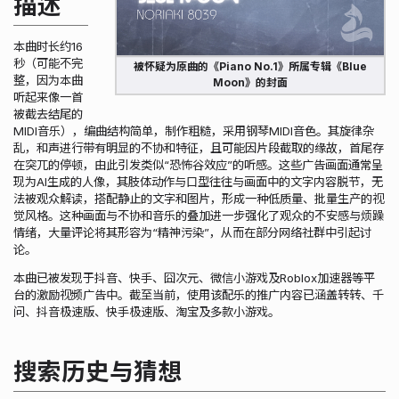
描述
本曲时长约16
秒（可能不完
被怀疑为原曲的《Piano No.1》所属专辑《Blue
整，因为本曲
Moon》的封面
听起来像一首
被截去结尾的
MIDI音乐），编曲结构简单，制作粗糙，采用钢琴MIDI音色。其旋律杂
乱，和声进行带有明显的不协和特征，且可能因片段截取的缘故，首尾存
在突兀的停顿，由此引发类似“恐怖谷效应”的听感。这些广告画面通常呈
现为AI生成的人像，其肢体动作与口型往往与画面中的文字内容脱节，无
法被观众解读，搭配静止的文字和图片，形成一种低质量、批量生产的视
觉风格。这种画面与不协和音乐的叠加进一步强化了观众的不安感与烦躁
情绪，大量评论将其形容为“精神污染”，从而在部分网络社群中引起讨
论。
本曲已被发现于抖音、快手、囧次元、微信小游戏及Roblox加速器等平
台的激励视频广告中。截至当前，使用该配乐的推广内容已涵盖转转、千
问、抖音极速版、快手极速版、淘宝及多款小游戏。
搜索历史与猜想