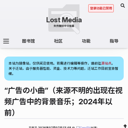
登录功能已禁用
图书馆
社区
功能
指导
(1)
本站为镜像站，仅供阅览使用。若需进行编辑等操作，请前往
源站点
。
关于迁站，由于服务器性能、资金、技术力等问题，迁站工作目前宣告暂
缓。
“广告の小曲”（来源不明的出现在视
频广告中的背景音乐；2024年以
前）
页面于
2026年07月07日 13:48
由
Cons114
创建；