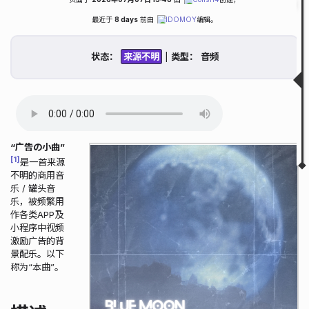
Fold
Table of Contents
最近于
8 days
前由
IDOMOY
编辑。
描述
搜索历史与猜想
状态：
|
类型：
Game Station专辑说
Noriaki 8039说
实验音乐说（已证伪）
获取状态
相关视频
▲
▼
“广告の小曲”
1
是一首来源
不明的商用音
乐 / 罐头音
乐，被频繁用
作各类APP及
小程序中视频
激励广告的背
景配乐。以下
称为“本曲”。