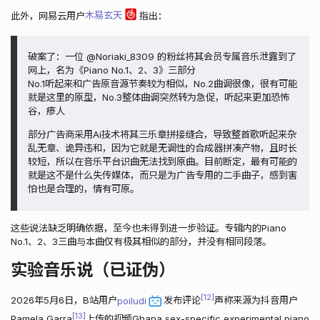
此外，网易云用户
木易玄天
指出：
破案了：一位 @Noriaki_8309 的粉丝将其会员专属音乐泄露到了
网上，名为《Piano No.1、2、3》三部分
No.1听起来和广告原音源节奏较为相似，No.2曲调很像，很有可能
就是这里的原型，No.3整体曲调突然转为急促，听起来更加恐怖
谷，瘆人
部分广告商采用Ai技术将其三乐章拼接缝合，导致整首歌听起来杂
乱无章、诡异违和，因为它就是无调性的合成器拼凑产物，且时长
较短，所以在音乐平台识曲无法找到原曲。目前断定，最有可能的
就是这不是什么失传媒体，而只是为广告专用的二手曲子，感到害
怕也是合理的，情有可原。
这些说法缺乏明确依据，至今也未得到进一步验证。专辑内的Piano
No.1、2、3三曲与本曲仅有极其相似的部分，并没有相同段落。
实验音乐说（已证伪）
12
2026年5月6日，B站用户
poiludi
发布评论
声称来源为抖音用户
13
Pamela Garra
上传的视频Ghana sex-specific experimental piano