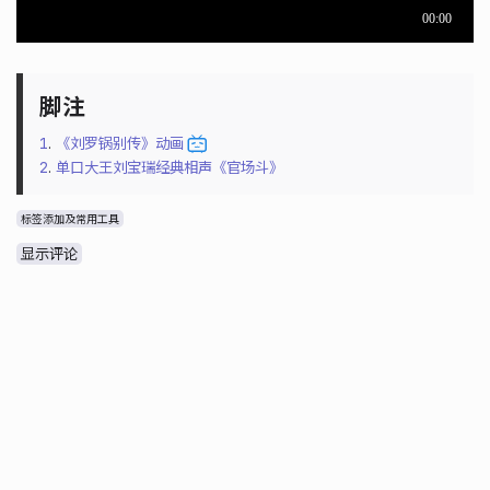
1
.
《刘罗锅别传》动画
2
.
单口大王刘宝瑞经典相声《官场斗》
标签添加及常用工具
显示评论