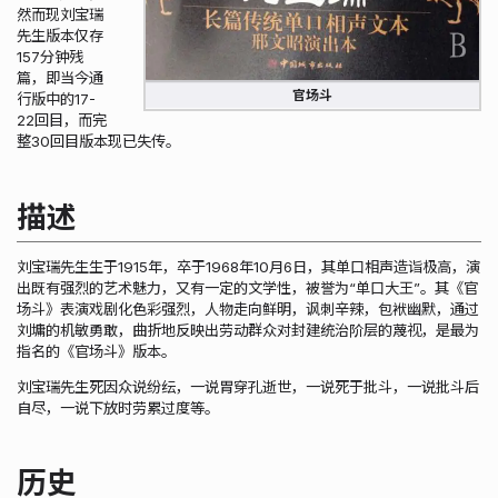
然而现刘宝瑞
先生版本仅存
157分钟残
篇，即当今通
官场斗
行版中的17-
22回目，而完
整30回目版本现已失传。
描述
刘宝瑞先生生于1915年，卒于1968年10月6日，其单口相声造诣极高，演
出既有强烈的艺术魅力，又有一定的文学性，被誉为“单口大王”。其《官
场斗》表演戏剧化色彩强烈，人物走向鲜明，讽刺辛辣，包袱幽默，通过
刘墉的机敏勇敢，曲折地反映出劳动群众对封建统治阶层的蔑视，是最为
指名的《官场斗》版本。
刘宝瑞先生死因众说纷纭，一说胃穿孔逝世，一说死于批斗，一说批斗后
自尽，一说下放时劳累过度等。
历史