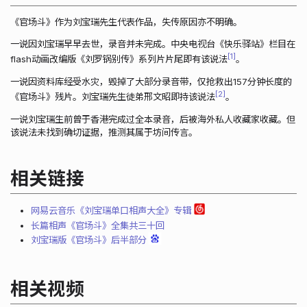
《官场斗》作为刘宝瑞先生代表作品，失传原因亦不明确。
一说因刘宝瑞早早去世，录音并未完成。中央电视台《快乐驿站》栏目在
1
flash动画改编版《刘罗锅别传》系列片片尾即有该说法
。
一说因资料库经受水灾，毁掉了大部分录音带，仅抢救出157分钟长度的
2
《官场斗》残片。刘宝瑞先生徒弟邢文昭即持该说法
。
一说刘宝瑞生前曾于香港完成过全本录音，后被海外私人收藏家收藏。但
该说法未找到确切证据，推测其属于坊间传言。
相关链接
网易云音乐《刘宝瑞单口相声大全》专辑
长篇相声《官场斗》全集共三十回
刘宝瑞版《官场斗》后半部分
相关视频