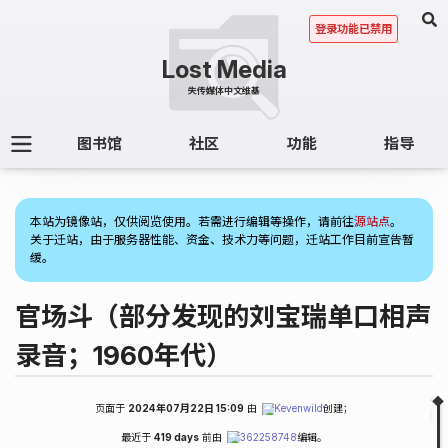
登录功能已禁用
图书馆
社区
功能
指导
(2)
本站为镜像站，仅供阅览使用。若需进行编辑等操作，请前往
源站点
。
关于迁站，由于服务器性能、资金、技术力等问题，迁站工作目前宣告暂
缓。
官场斗（部分发现的刘宝瑞单口相声
录音；1960年代）
页面于
2024年07月22日 15:09
由
Kevenwild
创建；
Fold
Table of Contents
最近于
419 days
前由
362258748
编辑。