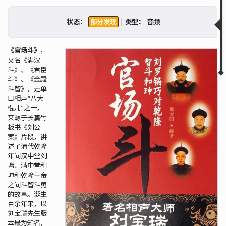
描述
历史
状态：
|
类型：
相关链接
相关视频
《官场斗》
，
▲
▼
又名《满汉
斗》、《君臣
斗》、《金殿
斗智》，是单
口相声“八大
棍儿”之一，
来源于长篇竹
板书《刘公
案》片段，讲
述了清代乾隆
年间汉中堂刘
墉、满中堂和
珅和乾隆皇帝
之间斗智斗勇
的故事。诞生
百余年来，以
刘宝瑞先生版
本最为知名，