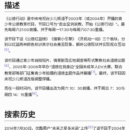
描述
《公德行动》是中央电视台少儿频道于2003年（或2004年）开播的青
少年公德教育栏目，节目口号为“走出空洞说教，开始《公德行动》”。最
先每周六21:00首播，并于每周一17:30与每周六07:30重播。
该节目下设《公德红蓝榜》《搜索小引擎》《灵机动一动》三个板块，分
别以红蓝两种颜色标识表示社会美丑现象、解析公德现状并实现观众互动
5
。
该栏目通过青少年自拍短片、情景剧及实地调查等形式聚焦社会道德议题
6
，2005年-2006年举办“道德在我身边”全国未成年人DV大赛，联合
7
教育部等部门征集青少年拍摄的道德主题作品并展播
。最终，该节目因
央视少儿频道改版调整停播。
而在一段时间内，该节目播出改为周六 10：30首播，并于周日 7：30与
8
周四 14：15重播
。
搜索历史
9
2014年7月30日，优酷用户“未来之星多米诺”上传
了该节目于2004年