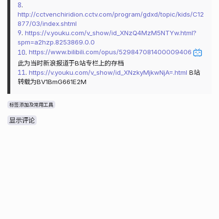
8
.
http://cctvenchiridion.cctv.com/program/gdxd/topic/kids/C12
877/03/index.shtml
9
.
https://v.youku.com/v_show/id_XNzQ4MzM5NTYw.html?
spm=a2hzp.8253869.0.0
10
.
https://www.bilibili.com/opus/529847081400009406
此为当时新浪报道于B站专栏上的存档
11
.
https://v.youku.com/v_show/id_XNzkyMjkwNjA=.html
B站
转载为BV1BmG661E2M
标签添加及常用工具
显示评论