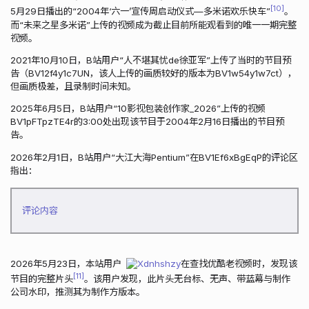
10
5月29日播出的“2004年‘六一’宣传周启动仪式—多米诺欢乐快车”
。
而“未来之星多米诺”上传的视频成为截止目前所能观看到的唯一一期完整
视频。
2021年10月10日，B站用户“人不堪其忧de徐亚军”上传了当时的节目预
告（BV12f4y1c7UN，该人上传的画质较好的版本为BV1w54y1w7ct），
但画质极差，且录制时间未知。
2025年6月5日，B站用户“10影视包装创作家_2026”上传的视频
BV1pFTpzTE4r的3:00处出现该节目于2004年2月16日播出的节目预
告。
2026年2月1日，B站用户“大江大海Pentium”在BV1Ef6xBgEqP的评论区
指出：
评论内容
2026年5月23日，本站用户
Xdnhshzy
在查找优酷老视频时，发现该
11
节目的完整片头
。该用户发现，此片头无台标、无声、带蓝幕与制作
公司水印，推测其为制作方版本。