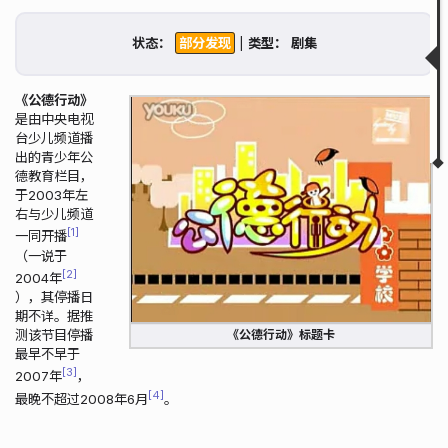
描述
搜索历史
状态：
|
类型：
获取状态
相关链接
相关视频
《公德行动》
是由中央电视
▲
▼
台少儿频道播
出的青少年公
德教育栏目，
于2003年左
右与少儿频道
1
一同开播
（一说于
2
2004年
），其停播日
期不详。据推
测该节目停播
《公德行动》标题卡
最早不早于
3
2007年
，
4
最晚不超过2008年6月
。