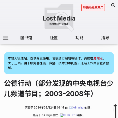
登录功能已禁用
图书馆
社区
功能
指导
(1)
本站为镜像站，仅供阅览使用。若需进行编辑等操作，请前往
源站点
。
关于迁站，由于服务器性能、资金、技术力等问题，迁站工作目前宣告暂
缓。
公德行动（部分发现的中央电视台少
儿频道节目；2003-2008年）
页面于
2026年05月24日 06:14
由
Xdnhshzy
创建；
Fold
Table of Contents
最近于
62 days
前由
QLBXHS12
编辑。