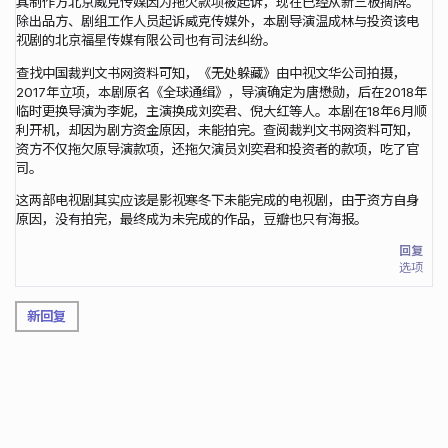
其制作方北京威克传媒因为拖欠款项被起诉，现在已经从新三板摘牌。
除出品方、剧组工作人员起诉威克传媒外，本剧导演温成林与投资该电
视剧的北京福星传媒有限公司也有司法纠纷。
查找中国裁判文书网资料可知，《无处躲藏》由中视文华公司拍摄，
2017年立项，本剧原名《全球通缉》，导演确定为唐懋勋，后在2018年
临时更换导演为李妮，主演换成刘奕君、倪大红等人。本剧在18年6月顺
利开机，却因为剧方资金原因，未能拍完。查阅裁判文书网资料可知，
资方不仅拖欠原导演款项，还拖欠演员刘奕君和投资者的款项，吃了官
司。
这两部电视剧其实应该是影视寒冬下未能完成的电视剧，由于资方自身
原因，没有拍完，最终成为未完成的作品，豆瓣也只有海报。
回复
选项
新回复