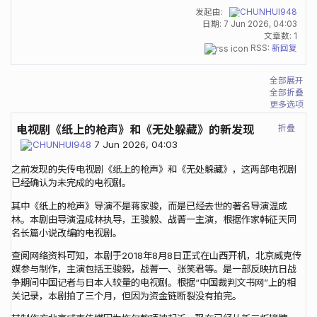
发起由:
CHUNHUI948
日期:
7 Jun 2026, 04:03
文章数: 1
RSS:
新回复
全部展开
全部折叠
更多选项
折叠
电视剧《纸上的枪声》和《无处躲藏》的新发现
CHUNHUI948
7 Jun 2026, 04:03
之前发现的失传电视剧《纸上的枪声》和《无处躲藏》，这两部电视剧
已经确认为未完成的电视剧。
其中《纸上的枪声》导演不是蒋家骏，而是已经去世的著名导演温成
林。本剧由导演温成林执导，王骏毅、战菁一主演，根据作家韩征天同
名长篇小说改编的电视剧。
查阅网络资料可知，本剧于2018年8月8日正式在山西开机，北京威克传
媒参与制作，主演包括王骏毅，战菁一、张笑君等。是一部反映抗日战
争期间中国记者与日本人较量的电视剧。根据“中国裁判文书网”上的相
关记录，本剧拍了三个月，但因为资金链断裂没有拍完。