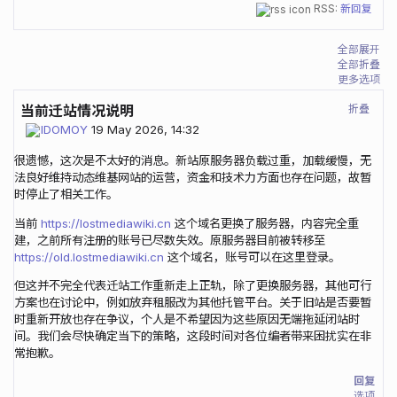
RSS:
新回复
全部展开
全部折叠
更多选项
折叠
当前迁站情况说明
IDOMOY
19 May 2026, 14:32
很遗憾，这次是不太好的消息。新站原服务器负载过重，加载缓慢，无
法良好维持动态维基网站的运营，资金和技术力方面也存在问题，故暂
时停止了相关工作。
当前
https://lostmediawiki.cn
这个域名更换了服务器，内容完全重
建，之前所有注册的账号已尽数失效。原服务器目前被转移至
https://old.lostmediawiki.cn
这个域名，账号可以在这里登录。
但这并不完全代表迁站工作重新走上正轨，除了更换服务器，其他可行
方案也在讨论中，例如放弃租服改为其他托管平台。关于旧站是否要暂
时重新开放也存在争议，个人是不希望因为这些原因无端拖延闭站时
间。我们会尽快确定当下的策略，这段时间对各位编者带来困扰实在非
常抱歉。
回复
选项