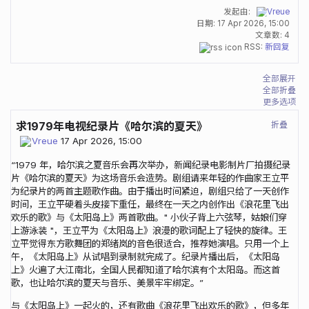
发起由:
Vreue
日期:
17 Apr 2026, 15:00
文章数: 4
RSS:
新回复
全部展开
全部折叠
更多选项
折叠
求1979年电视纪录片《哈尔滨的夏天》
Vreue
17 Apr 2026, 15:00
“1979 年，哈尔滨之夏音乐会再次举办，新闻纪录电影制片厂拍摄纪录
片《哈尔滨的夏天》为这场音乐会造势。剧组请来年轻的作曲家王立平
为纪录片的两首主题歌作曲。由于播出时间紧迫，剧组只给了一天创作
时间，王立平硬着头皮接下重任，最终在一天之内创作出《浪花里飞出
欢乐的歌》与《太阳岛上》两首歌曲。" 小伙子背上六弦琴，姑娘们穿
上游泳装 "，王立平为《太阳岛上》浪漫的歌词配上了轻快的旋律。王
立平觉得东方歌舞团的郑绪岚的音色很适合，推荐她演唱。只用一个上
午，《太阳岛上》从试唱到录制就完成了。纪录片播出后，《太阳岛
上》火遍了大江南北，全国人民都知道了哈尔滨有个太阳岛。而这首
歌，也让哈尔滨的夏天与音乐、美景牢牢绑定。”
与《太阳岛上》一起火的，还有歌曲《浪花里飞出欢乐的歌》，但多年