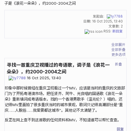
子是《浪花一朵朵》，约2000-2004之间
发起由:
ly7788
日期:
16 Oct 2025, 13:40
文章数: 2
RSS:
新回复
全部展开
全部折叠
更多选项
折叠
寻找一首重庆卫视播过的粤语歌，调子是《浪花一
朵朵》，约2000-2004之间
ly7788
16 Oct 2025, 13:40
印象中那时候曾经在重庆卫视看过一个MV，应该是当时的重庆的文旅部
门为了开拓粤港澳市场，把任贤齐、阿牛、光良唱的国语歌《浪花一朵
朵》重新填词成粤语版本，找的一个香港男歌手（温兆伦？）唱的，还
记得MV里面拍了很多重庆当时的城市景观，歌词只记得高潮部分是“重
庆……人脱俗……我爱雾都这城市”。其他记不太清楚了。
反正在网上查不到这首歌的任何资料和MV，不知道谁可以帮忙查查。
回复