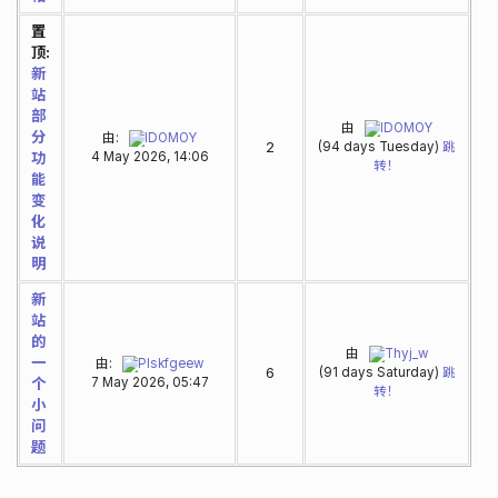
置
顶:
新
站
部
由
IDOMOY
分
由:
IDOMOY
2
(94 days Tuesday)
跳
功
4 May 2026, 14:06
转！
能
变
化
说
明
新
站
的
由
Thyj_w
一
由:
Plskfgeew
6
(91 days Saturday)
跳
个
7 May 2026, 05:47
转！
小
问
题