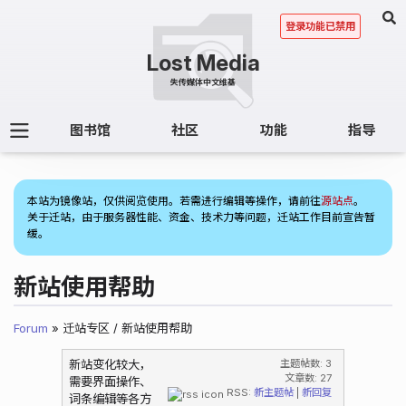
登录功能已禁用
图书馆
社区
功能
指导
(1)
本站为镜像站，仅供阅览使用。若需进行编辑等操作，请前往
源站点
。
关于迁站，由于服务器性能、资金、技术力等问题，迁站工作目前宣告暂
缓。
新站使用帮助
Forum
» 迁站专区 / 新站使用帮助
新站变化较大，
主题帖数: 3
文章数: 27
需要界面操作、
RSS:
新主题帖
|
新回复
词条编辑等各方