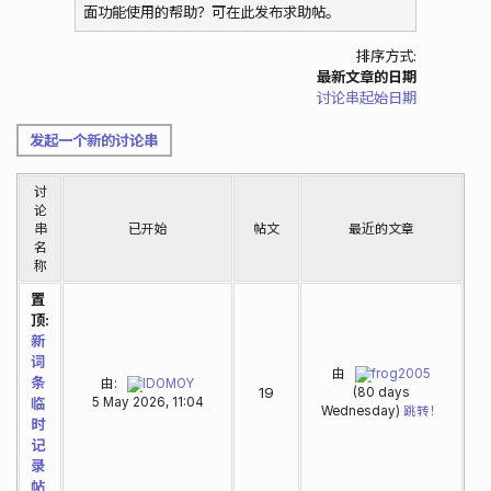
面功能使用的帮助？可在此发布求助帖。
排序方式:
最新文章的日期
讨论串起始日期
发起一个新的讨论串
讨
论
串
已开始
帖文
最近的文章
名
称
置
顶:
新
词
由
frog2005
条
由:
IDOMOY
19
(80 days
临
5 May 2026, 11:04
Wednesday)
跳转！
时
记
录
帖