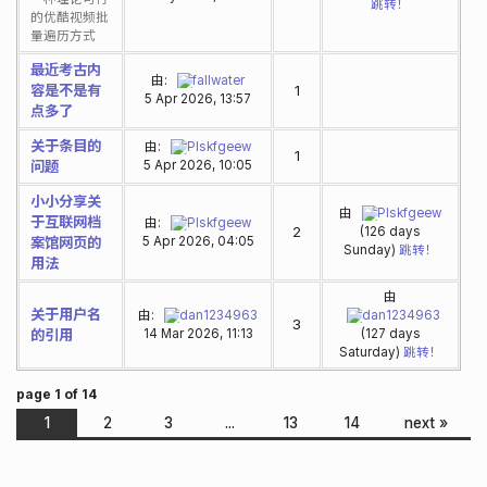
跳转！
的优酷视频批
量遍历方式
最近考古内
由:
fallwater
容是不是有
1
5 Apr 2026, 13:57
点多了
关于条目的
由:
Plskfgeew
1
问题
5 Apr 2026, 10:05
小小分享关
由
Plskfgeew
于互联网档
由:
Plskfgeew
2
(126 days
案馆网页的
5 Apr 2026, 04:05
Sunday)
跳转！
用法
由
关于用户名
由:
dan1234963
dan1234963
3
的引用
14 Mar 2026, 11:13
(127 days
Saturday)
跳转！
page 1 of 14
1
2
3
...
13
14
next »