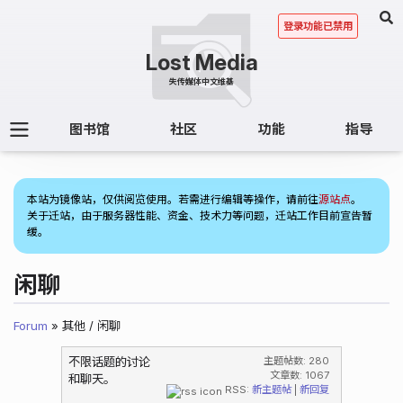
登录功能已禁用
图书馆
社区
功能
指导
(2)
本站为镜像站，仅供阅览使用。若需进行编辑等操作，请前往
源站点
。
关于迁站，由于服务器性能、资金、技术力等问题，迁站工作目前宣告暂
缓。
闲聊
Forum
» 其他 / 闲聊
不限话题的讨论
主题帖数: 280
文章数: 1067
和聊天。
RSS:
新主题帖
|
新回复