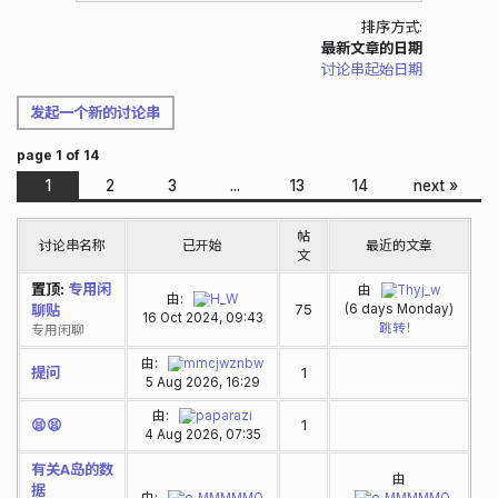
排序方式:
最新文章的日期
讨论串起始日期
发起一个新的讨论串
page 1 of 14
1
2
3
...
13
14
next »
帖
讨论串名称
已开始
最近的文章
文
置顶:
专用闲
由
Thyj_w
由:
H_W
75
聊贴
(6 days Monday)
16 Oct 2024, 09:43
跳转！
专用闲聊
由:
mmcjwznbw
提问
1
5 Aug 2026, 16:29
由:
paparazi
😫😫
1
4 Aug 2026, 07:35
有关A岛的数
由
据
由:
e_MMMMMO
e_MMMMMO