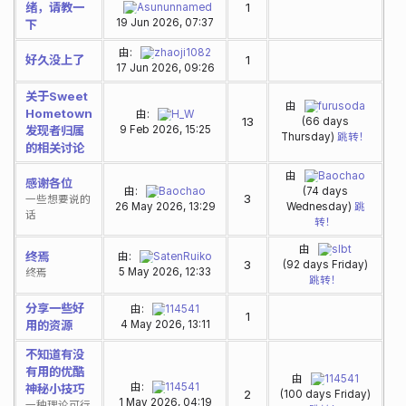
绪，请教一
1
Asununnamed
19 Jun 2026, 07:37
下
由:
zhaoji1082
好久没上了
1
17 Jun 2026, 09:26
关于Sweet
由
furusoda
Hometown
由:
H_W
13
(66 days
发现者归属
9 Feb 2026, 15:25
Thursday)
跳转！
的相关讨论
由
Baochao
感谢各位
由:
Baochao
(74 days
3
一些想要说的
26 May 2026, 13:29
Wednesday)
跳
话
转！
由
slbt
终焉
由:
SatenRuiko
3
(92 days Friday)
5 May 2026, 12:33
终焉
跳转！
分享一些好
由:
114541
1
用的资源
4 May 2026, 13:11
不知道有没
有用的优酷
由
114541
由:
114541
神秘小技巧
2
(100 days Friday)
1 May 2026, 04:19
一种理论可行