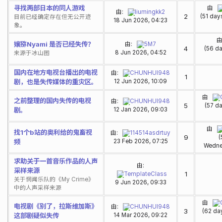
寻找两部日本的同人游戏
由
由:
liumingkk2
2
(51 day
目前已经确定存在但无公开迹
18 Jun 2026, 04:23
象。
嬢猕Nyami 是否已经失传？
由:
5M7
4
(56 da
8 Jun 2026, 04:52
来源于冰山图
国内在地方电视台播出的电视
由:
CHUNHUI948
1
剧，也是失传媒体的重灾区。
12 Jun 2026, 10:09
由
之前整理的国内失传的电视
由:
CHUNHUI948
5
(57 da
剧。
12 Jan 2026, 09:03
由
找1个b站的奥利给的鬼畜视
由:
114514asdrtuy
9
(
频
23 Feb 2026, 07:25
Wedne
求助关于一首音乐作品的人声
由:
采样来源
1
TemplateClass
关于惘闻乐队的《My Crime》
9 Jun 2026, 09:33
中的人声采样来源
由
电视剧《别了，拉斯维加斯》
由:
CHUNHUI948
3
(62 da
这部剧疑似失传
14 Mar 2026, 09:22