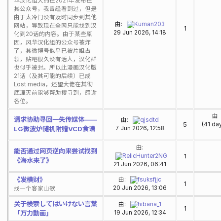
华汉化组大约在2021年发布在
其公众号，我曾经看到过，但是
由于太冷门没有及时同步到其他
由:
Kuman203
网站，导致现在全网只能找到汉
1
29 Jun 2026, 14:18
化到20话的内容。由于某些原
因，风华汉化组的公众号被炸
了，其微博号似乎已被片姐占
领，贴吧很久没有活人，汉化群
也似乎被封。所以此漫画汉化版
21话（及其可能的后续）已成
Lost media，还望大佬在其彻
底湮灭前能够帮助搜寻到，感谢
各位。
由
请求协助寻回一失传媒体——
由:
qjsdtd
5
(41 da
LG微波炉随机附赠VCD食谱
7 Jun 2026, 12:58
由:
能否通过网页逆向来尝试找到
1
RelicHunter2NG
《海水来了》
21 Jun 2026, 06:41
《发横财》
由:
fsuksfjjc
1
20 Jun 2026, 13:06
找一个客家山歌
关于検索してはいけない言葉
由:
hibana_1
1
「万力動画」
19 Jun 2026, 12:34