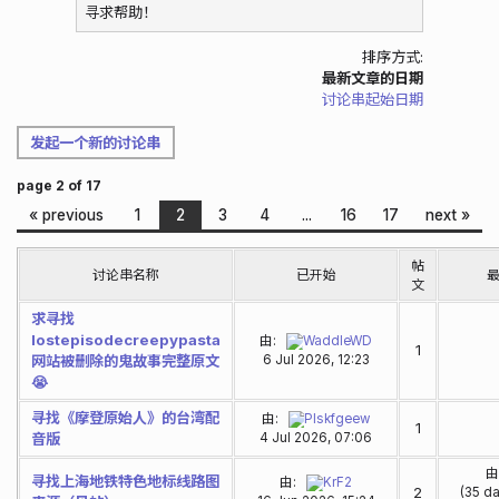
寻求帮助！
排序方式:
最新文章的日期
讨论串起始日期
发起一个新的讨论串
page 2 of 17
« previous
1
2
3
4
...
16
17
next »
帖
讨论串名称
已开始
文
求寻找
lostepisodecreepypasta
由:
WaddleWD
1
网站被删除的鬼故事完整原文
6 Jul 2026, 12:23
😭
寻找《摩登原始人》的台湾配
由:
Plskfgeew
1
音版
4 Jul 2026, 07:06
寻找上海地铁特色地标线路图
由:
KrF2
2
(35 da