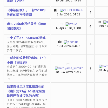
来源（见帖）
16 Jun 2026, 15:24
《幸福回家》，一部2018年
由:
CHUNHUI948
1
失传的都市情感剧
3 Jul 2026, 01:52
由
求1979年电视纪录片《哈尔
由:
Vreue
4
(36 da
滨的夏天》
17 Apr 2026, 15:00
一个关于dollhouse的游戏
由:
Keenius
大概在2015年前后我在iPad上
1
2 Jul 2026, 04:36
面玩到的。那时候很小没什么太
多的印象了。
一部小时候看到的科幻（？）
小说（已找到）
由:
hat
应该是在2009~2014的某期意
2
hatoyama_kumiko
(38 da
林少年版（或者类似生态位的其
30 Jun 2026, 15:27
他杂志）的连载故事板块上看到
的
请求搜寻风华汉化组汉化的
《痕》第21话（不确定后面
是否还有被汉化的内容）
《痕》是由Leaf担任原作月吉ヒ
ロキ担任作画的gal改漫画。风