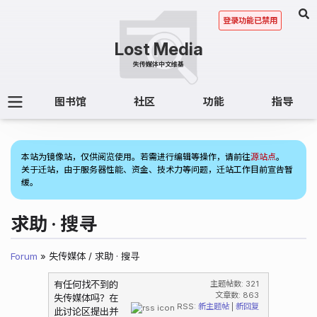
登录功能已禁用
图书馆
社区
功能
指导
(1)
本站为镜像站，仅供阅览使用。若需进行编辑等操作，请前往
源站点
。
关于迁站，由于服务器性能、资金、技术力等问题，迁站工作目前宣告暂
缓。
求助 · 搜寻
Forum
» 失传媒体 / 求助 · 搜寻
有任何找不到的
主题帖数: 321
文章数: 863
失传媒体吗？在
RSS:
新主题帖
|
新回复
此讨论区提出并