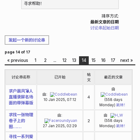
寻求帮助！
排序方式:
最新文章的日期
讨论串起始日期
发起一个新的讨论串
page 14 of 17
« previous
1
2
...
12
13
14
15
16
17
next »
帖
讨论串名称
已开始
最近的文章
文
由
求户晨风💣人
由:
Coddlebean
Coddlebean
直播录屏名场
4
10 Jan 2025, 07:12
(558 days
面的带弹幕版
Monday)
跳转！
求找一张物理
由:
由
H_W
卷子上的
2
Faceroundyuan
(558 days
27 Jan 2025, 02:29
Monday)
跳转！
图……
寻找一系列爱