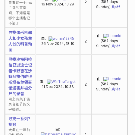
2
(587 days
曾看过一个mc
16 Nov 2024, 13:29
Sunday)
跳转！
主播的直播
间，不知道是
哪个主播也记
不清了
寻找蛋形机器
由
Liiconld
人和小女孩主
由:
wumin12345
2
(587 days
人公的科普动
26 Nov 2024, 18:10
Sunday)
跳转！
画
寻找沙特阿拉
伯已逝流亡记
者卡舒吉在沙
特阿拉伯驻伊
由
Liiconld
由:
W1nTheTarget
斯坦布尔领事
2
(587 days
11 Dec 2024, 10:38
馆遇害并被分
Sunday)
跳转！
尸的录音
网上有关于该
录音细节的文
字描述。
寻找一系列？
视频
由:
大概在十年前
1
hatoyama_kumiko