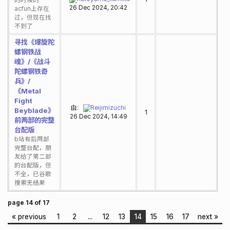
的时候的
26 Dec 2024, 20:42
acfun上存在
过，但现在找
不到了
寻找《爆旋陀
螺钢铁战
魂》/《战斗
陀螺钢铁奇
兵》/
《Metal
Fight
由:
Reijimizuchi
Beyblade》
1
26 Dec 2024, 14:49
前两部的完整
台配版
b站有后两部
完整台配，朋
友给了第二部
的台配版，但
不全，已谷歌
搜索无结果
page 14 of 17
« previous
1
2
...
12
13
14
15
16
17
next »