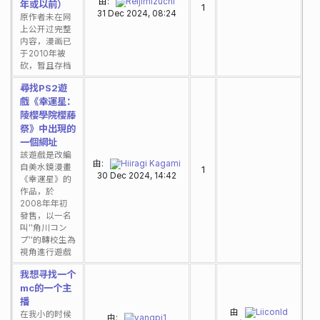
由:
Reijimizuchi
年或以前）
1
31 Dec 2024, 08:24
原作者未在网
上公开过完整
内容，漫画已
于2010年被
砍，暂且存档
尋找PS2遊
戲《幸運星：
陵櫻學院櫻藤
祭》中出現的
一個網址
該遊戲是改編
由:
Hiiragi Kagami
自美水鏡漫畫
1
30 Dec 2024, 14:42
《幸運星》的
作品，於
2008年年初
發售，以一名
叫''角川コン
プ''的轉校生為
視角進行遊戲
我想寻找一个
mc的一个主
播
由
Liiconld
在我小的时候
由:
yangpi1