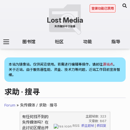
登录功能已禁用
图书馆
社区
功能
指导
(1)
本站为镜像站，仅供阅览使用。若需进行编辑等操作，请前往
源站点
。
关于迁站，由于服务器性能、资金、技术力等问题，迁站工作目前宣告暂
缓。
求助 · 搜寻
Forum
» 失传媒体 / 求助 · 搜寻
有任何找不到的
主题帖数: 323
文章数: 867
失传媒体吗？在
RSS:
新主题帖
|
新回复
此讨论区提出并