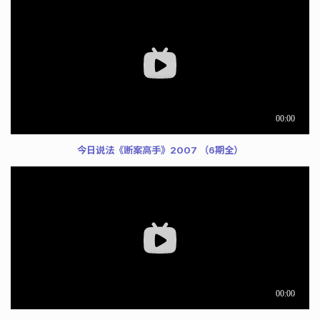
今日说法《断案高手》2007 （6期全）