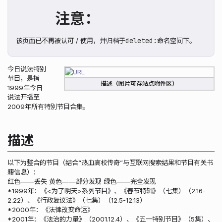
注意：
deleted:
该页面已不再被认可 / 使用，并归档于
命名空间下。
今日说法特别
节目，是指
描述（图片可存站点附件区）
1999年今日
说法开播至
2009年所有特别节目合集。
描述
以下为整合的节目（结合“热血高校传奇”与互联网搜索结果和节目有关书
籍信息）：
红色——丢失 黄色——部分发现 绿色——完全发现
*1999年：《<为了明天>系列节目》、《春节特辑》（七集）（2.16-
2.22）、《行政复议法》（七集）（12.5-12.13）
*2000年：《法律改变命运》
*2001年：《法治的力量》（2001.12.4）、《五一特别节目》（5集）、