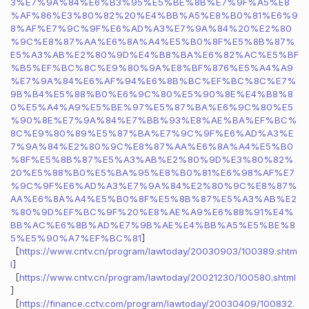
3%E7%9A%84%E6%B3%95%E5%BE%8B%E7%9F%A5%E8
%AF%86%E3%80%82%20%E4%BB%A5%E8%B0%81%E6%9
8%AF%E7%9C%9F%E6%AD%A3%E7%9A%84%20%E2%80
%9C%E8%87%AA%E6%8A%A4%E5%B0%8F%E5%8B%87%
E5%A3%AB%E2%80%9D%E4%B8%BA%E6%82%AC%E5%BF
%B5%EF%BC%8C%E9%80%9A%E8%BF%876%E5%A4%A9
%E7%9A%84%E6%AF%94%E6%8B%BC%EF%BC%8C%E7%
9B%B4%E5%88%B0%E6%9C%80%E5%90%8E%E4%B8%8
0%E5%A4%A9%E5%BE%97%E5%87%BA%E6%9C%80%E5
%90%8E%E7%9A%84%E7%BB%93%E8%AE%BA%EF%BC%
8C%E9%80%89%E5%87%BA%E7%9C%9F%E6%AD%A3%E
7%9A%84%E2%80%9C%E8%87%AA%E6%8A%A4%E5%B0
%8F%E5%8B%87%E5%A3%AB%E2%80%9D%E3%80%82%
20%E5%88%B0%E5%BA%95%E8%B0%81%E6%98%AF%E7
%9C%9F%E6%AD%A3%E7%9A%84%E2%80%9C%E8%87%
AA%E6%8A%A4%E5%B0%8F%E5%8B%87%E5%A3%AB%E2
%80%9D%EF%BC%9F%20%E8%AE%A9%E6%88%91%E4%
BB%AC%E6%8B%AD%E7%9B%AE%E4%BB%A5%E5%BE%8
5%E5%90%A7%EF%BC%81
］
［
https://www.cntv.cn/program/lawtoday/20030903/100389.shtm
l
］
［
https://www.cntv.cn/program/lawtoday/20021230/100580.shtml
］
［
https://finance.cctv.com/program/lawtoday/20030409/100832.