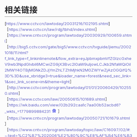
相关链接
[
https://www.cctv.cn/lawtoday/20031216/102195.shtml
]
［
https://www.cctv.cn/law/rdjj/tbhd/index.shtml
］
［
https://www.cntv.cn/program/lawtoday/20030929/100659.shtm
l
］
［
http://big5.cctv.com/gate/big5/www.cctv.cn/tvguide/jiemu/2002
1018/11.html?
f_link_type=f_linkinlinenote&flow_extra=eyJpbmxpbmVfZGlzcGxhe
V9wb3NpdGlvbiI6MCwiZG9jX3Bvc2l0aW9uIjowLCJkb2NfaWQiOiI
2MWY4OTBjMGNkZDJjYmZhLTZhMjhkN2M0ZWYwZjAzOGQifQ%
3D%3D&use_xbridge3=true&loader_name=forest&need_sec_link=
1&sec_link_scene=im&theme=light
］
［
http://www.cctv.com/program/lawtoday/01/01/20060429/10255
0.shtml
］
［
https://www.cctv.com/law/20050615/101689.shtml
］
［
https://wk.baidu.com/view/02b292caa1c7aa00b52acbd6?
_wkts_=1779899884231
］
［
https://www.cntv.cn/program/lawtoday/20050721/101679.shtml
］
［
https://www.cntv.cn/program/lawtoday/topic/law/C16097/02/#:
~:text=%C2%B7%202006%E2%80%9C%E8%AF%B4%E6%B3