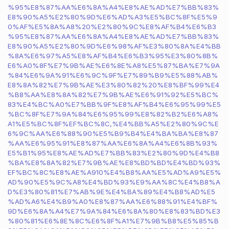
%95%E8%87%AA%E6%8A%A4%E8%AE%AD%E7%BB%83%
E8%90%A5%E2%80%9D%E6%AD%A3%E5%BC%8F%E5%9
0%AF%E5%8A%A8%20%E2%80%9C%E8%AF%B4%E6%B3
%95%E8%87%AA%E6%8A%A4%E8%AE%AD%E7%BB%83%
E8%90%A5%E2%80%9D%E6%98%AF%E3%80%8A%E4%BB
%8A%E6%97%A5%E8%AF%B4%E6%B3%95%E3%80%8B%
E6%A0%8F%E7%9B%AE%E6%8E%A8%E5%87%BA%E7%9A
%84%E6%9A%91%E6%9C%9F%E7%89%B9%E5%88%AB%
E8%8A%82%E7%9B%AE%E3%80%82%20%E8%BF%99%E4
%B8%AA%E8%8A%82%E7%9B%AE%E6%91%92%E5%BC%
83%E4%BC%A0%E7%BB%9F%E8%AF%B4%E6%95%99%E5
%BC%8F%E7%9A%84%E6%95%99%E8%82%B2%E6%A8%
A1%E5%BC%8F%EF%BC%8C,%E4%BB%A5%E2%80%9C%E
6%9C%AA%E6%88%90%E5%B9%B4%E4%BA%BA%E8%87
%AA%E6%95%91%E8%87%AA%E6%8A%A4%E6%8B%93%
E5%B1%95%E8%AE%AD%E7%BB%83%E2%80%9D%E4%B8
%BA%E8%8A%82%E7%9B%AE%E8%BD%BD%E4%BD%93%
EF%BC%8C%E8%AE%A910%E4%B8%AA%E5%AD%A9%E5%
AD%90%E5%9C%A8%E4%BD%93%E9%AA%8C%E4%B8%A
D%E3%80%81%E7%AB%9E%E4%BA%89%E4%B8%AD%E5
%AD%A6%E4%B9%A0%E8%87%AA%E6%88%91%E4%BF%
9D%E6%8A%A4%E7%9A%84%E6%8A%80%E8%83%BD%E3
%80%81%E6%8E%8C%E6%8F%A1%E7%9B%B8%E5%85%B