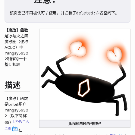
deleted:
该页面已不再被认可 / 使用，并归档于
命名空间下。
【魔改】函数
是冰与火之舞
魔改圈（也称
ACLC）中
Yangsy5630
2制作的一个
整活视频
描述
【魔改】函数
是bilibili用户
Yangsy5630
2（以下简称
65的个人
65）
此视频用过的“魔改”
主页
在