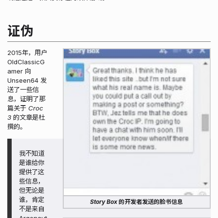
证伪
2015年，用户
OldClassicG
amer 向
Unseen64 发
送了一些信
息，证明了那
篇关于
Croc
3
的文章是杜
撰的。
我不知道
是谁给你
提供了这
些信息，
但无论是
谁，肯定
Story Box
的开发者发送的脸书信息
不是来自
Argonaut