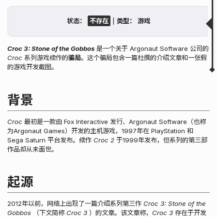
背景
起源
状态：
|
类型：
证伪
相关链接
Croc 3: Stone of the Gobbos
是一个关于 Argonaut Software 公司的
▲
▼
Croc
系列游戏续作的
骗局
。这个骗局包含一篇杜撰的介绍文章和一张假
的游戏开发截图。
背景
Croc
最初是一款由 Fox Interactive 发行、Argonaut Software（也称
为Argonaut Games）开发的主机游戏，1997年在 PlayStation 和
Sega Saturn 平台发布。续作
Croc 2
于1999年发布，但系列的第三部
作品却从未面世。
起源
2012年以前，网络上出现了一篇介绍系列第三作
Croc 3: Stone of the
Gobbos
（下文简称
Croc 3
）的文章。该文章称，
Croc 3
存在于开发