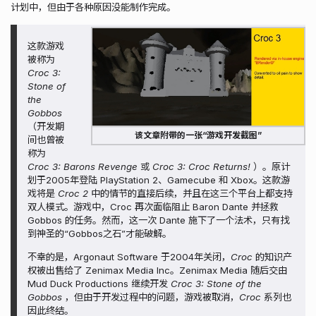
计划中，但由于各种原因没能制作完成。
这款游戏
被称为
Croc 3:
Stone of
the
Gobbos
（开发期
该文章附带的一张“游戏开发截图”
间也曾被
称为
Croc 3: Barons Revenge
或
Croc 3: Croc Returns!
）。原计
划于2005年登陆 PlayStation 2、Gamecube 和 Xbox。这款游
戏将是
Croc 2
中的情节的直接后续，并且在这三个平台上都支持
双人模式。游戏中，Croc 再次面临阻止 Baron Dante 并拯救
Gobbos 的任务。然而，这一次 Dante 施下了一个法术，只有找
到神圣的“Gobbos之石”才能破解。
不幸的是，Argonaut Software 于2004年关闭，
Croc
的知识产
权被出售给了 Zenimax Media Inc。Zenimax Media 随后交由
Mud Duck Productions 继续开发
Croc 3: Stone of the
Gobbos
，但由于开发过程中的问题，游戏被取消，
Croc
系列也
因此终结。