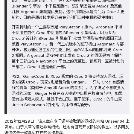
此他们需要重新选角。他们在开发中使用的引擎是公司内部的
BRender 引擎的一个不稳定版本，该引擎还曾为
Malice
及其他
几款 Argonaut 游戏提供支持。这个引擎版本是专门为
Croc 3
更
新的，目的是通过技术提升来充分利用四种主机的硬件性能。
开发耗时的一个主要原因是 PlayStation 1 版本。Argonaut 不得
不使用在前代
Croc
中使用的 BRender 引擎版本，因为专为
Croc 3
设计的 BRender 引擎由于“次世代”图形技术的原因无法
兼容 PlayStation 1 。新一代主机版本的图形将由 Argonaut 内部
开发，极力逼近各主机的性能上限，而PS1版本的图形则与
Croc
2
相同。Argonaut 坚持在PS1上发布
Croc 3
的原因是为了保持
整个三部曲在 PlayStation 平台上的完整性。该系列一直被计划为
三部曲，
Croc 3
应是最后一部。
PS2、GameCube 和 Xbox 版本的
Croc 3
将支持双人游戏。玩
家1扮演 Croc ，玩家2则是新角色 Ginger ，一只与 Croc 有感情
线的鳄鱼（类似于 Amy 和 Sonic 的关系）。为了满足不喜欢多人
游戏的玩家，Ginger 只会在双人模式中出现在故事情节中，如果
没有选择双人模式，她就不会出现。至于配乐，
Croc 1
的作曲家
Justin Scharvona 将回归，为本作谱写配乐。
2012年12月29日，该文章在专门调查被取消的游戏的网站 Unseen64 上
发布。由于文章的描述非常细致，还附有游戏开发阶段的截图，很多网友
确信这是一款真实存在的续作游戏。