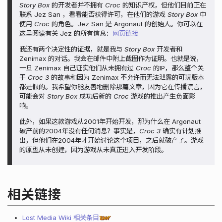
Story Box
的开发者并不拥有
Croc
的知识产权，但他们目前正在
联系 Jez San ，看看能否获得许可，在他们的游戏
Story Box
中
使用
Croc
的角色。Jez San 是 Argonaut 的创始人。你可以在
这里阅读有关 Jez 的所有信息：
网页链接
我还有两个决定性的证据，就是我与
Story Box
开发者和
Zenimax 的对话。我会在邮件中附上截图作为证明。也就是说，
一旦 Zenimax 自己证实他们从未拥有过
Croc
的IP，那么整个关
于
Croc 3
的故事和因为 Zenimax 不允许而无法泄露的可玩版本
都是假的。我希望你能友善地删除那篇文章，因为它在传播谎言，
可能会对
Story Box
成功后新的
Croc
游戏的推出产生负面影
响。
此外，如果这款游戏从2001年开始开发，那为什么在 Argonaut
破产前的2004年没有任何消息？事实是，
Croc 3
确实有计划推
出，但他们在2004年才开始讨论这个项目，之后就破产了。游戏
的原型从未创建，因为游戏从未真正进入开发阶段。
相关链接
Lost Media Wiki 相关条目