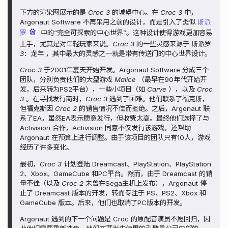
下方的渲染图展示的是
Croc 3
的城堡中心。在
Croc 3
中，
Argonaut Software 不再采用之前的设计，而是引入了类似
斯派
罗
中的“完全可探索的中心世界”。这种设计使得游戏更加容易
上手，尤其是对年轻玩家来说。
Croc 3
的一些灵感来源于
斯派罗
3：龙年
，其中最大的灵感之一就是带有传送门的中心世界设计。
Croc 3
于2001年夏天开始开发。Argonaut Software 分成三个
团队，分别负责他们的大型游戏
Malice
（最早在90年代开始开
发，后来转为PS2平台），一些小项目（如
Carve
），以及
Croc
3
。在寻找发行商时，
Croc 3
遇到了困难。他们联系了福克斯，
但福克斯因
Croc 2
的销售情况不佳而拒绝。之后，Argonaut 联
系了EA，虽然EA表示愿意发行，但收费太高。最终他们选择了与
Activision 合作，Activision 同意不仅发行该游戏，还帮助
Argonaut 在预算上进行调整。由于该项目的团队只有10人，游戏
经历了许多变化。
最初，
Croc 3
计划登陆 Dreamcast、PlayStation、PlayStation
2、Xbox、GameCube 和PC平台。然而，由于 Dreamcast 的销
量不佳（以及
Croc 2
未曾在Sega主机上发布），Argonaut 停
止了 Dreamcast 版本的开发，转而专注于 PS、PS2、Xbox 和
GameCube 版本。后来，他们也取消了PC版本的开发。
Argonaut 遇到的下一个问题是 Croc 的原配音演员不愿回归，因