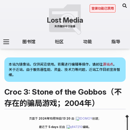
登录功能已禁用
图书馆
社区
功能
指导
(1)
本站为镜像站，仅供阅览使用。若需进行编辑等操作，请前往
源站点
。
关于迁站，由于服务器性能、资金、技术力等问题，迁站工作目前宣告暂
缓。
Croc 3: Stone of the Gobbos（不
存在的骗局游戏；2004年）
页面于
2024年10月16日 13:20
由
IDOMOY
创建；
Fold
Table of Contents
最近于
5 days
前由
q847210
编辑。