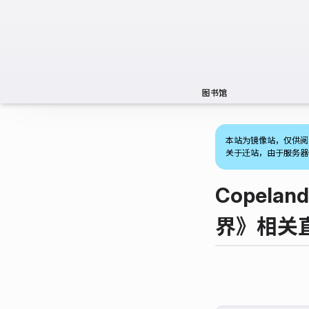
图书馆
本站为镜像站，仅供阅
关于迁站，由于服务器
Copela
界》相关直