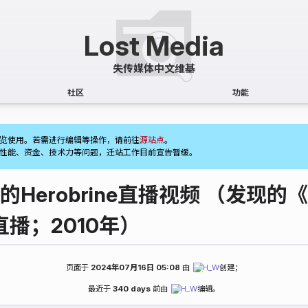
社区
功能
(1)
览使用。若需进行编辑等操作，请前往
源站点
。
性能、资金、技术力等问题，迁站工作目前宣告暂缓。
nd的Herobrine直播视频 （发现
播；2010年）
页面于
2024年07月16日 05:08
由
H_W
创建；
最近于
340 days
前由
H_W
编辑。