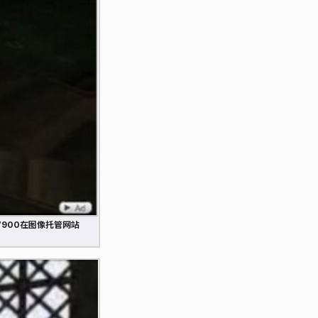
7900在图像托管网站