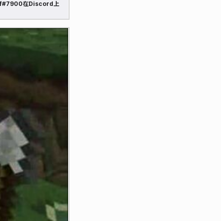
7900在Discord上