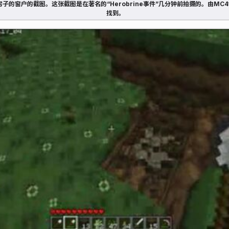
d房子的窗户的截图。这张截图是在著名的“Herobrine事件”几分钟前拍摄的。由MC4f#
找到。