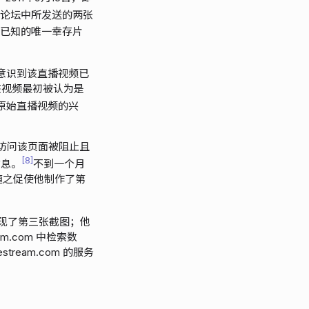
论坛中所发送的两张
中已知的唯一幸存片
或意识到该直播视频已
该视频最初被认为是
原始直播视频的兴
由于访问该页面被阻止且
8
信息。
不到一个月
，随之促使他制作了第
功地发现了第三张截图；他
m.com 中检索数
eam.com 的服务