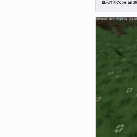
白天时间Copelan