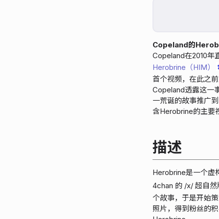
Copeland的Hero
Copeland在2010
Herobrine（HIM）
首个视频，在此之前
Copeland透露
一荒诞的故事推广到
含Herobrine
描述
Herobrine是
4chan 的 /x/ 超
个故事，于是开始策划
照片，得到粉丝的积