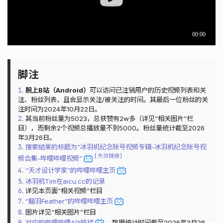
1
.
腕上B站（Android）
可以访问已注销用户的历史视频列表和关
注、粉丝列表，且会显示关注/被关注的时间。其最后一位粉丝的关
注时间为2024年10月22日。
2
. 其当前粉丝量为5023，总获赞有2w多（详见“相关图片”栏
目），而剩余2个视频总播放量不到5000。粉丝量统计截至2026
年3月26日。
3
.
搜索结果的标题为“冰羽机纪念账号视频专辑-冰羽机纪念账号视
失效链接
频合集-哔哩哔哩视频”
4
.
“天才设计学家”的哔哩哔哩主页
5
.
冰羽机Tim在aicu.cc的记录
6
. 详见本页面“相关视频”栏目
7
.
“黯羽Feather”的哔哩哔哩主页
8
. 图片详见“相关图片”栏目
9
.
对应的哔哩哔哩API链接
，数据统计时间截至2026年3月28