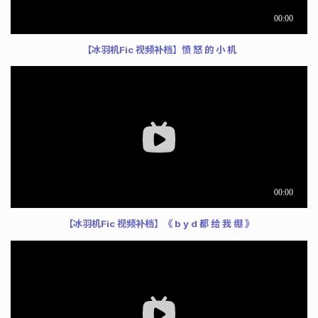
【冰羽机Fic 视频补档】愤 怒 的 小 机
【冰羽机Fic 视频补档】《 b y d 都 给 我 绷 》