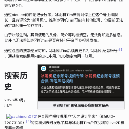
频仅剩2个。
通过aicu.cc的评论记录显示，冰羽机Tim曾提到停止在
这个号
上续舰
长，且有评论为“新号见”。推测冰羽机Tim可能有其他账号，但目前无法
确定其他账号的存在性。
由于账号注销，其曾使用的头像、简介等均被清空，无法得知更多信息。
此外也无法得知冰羽机Tim是否在其他平台同步视频发布。
3
通过必应的搜索结果可知，冰羽机Tim后续曾更名为“冰羽机纪念账号”
，通过搜索结果导向的URL中用户UID确定为同一账号。
搜索历
史
2026年3月，
用户
冰羽机Tim更名后在必应的搜索结果
pachimon0721
在查阅哔哩哔哩用户“天才设计学家”（B站UID-
4
72073139）
的投稿列表时发现了其与冰羽机Tim合作投稿的Live2D模
型展示视频。