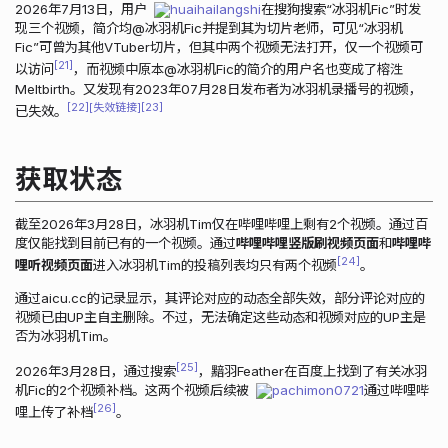
2026年7月13日，用户
huaihailangshi
在搜狗搜索“冰羽机Fic”时发
现三个视频，简介均@冰羽机Fic并提到其为切片老师，可见“冰羽机
Fic”可曾为其他VTuber切片，但其中两个视频无法打开，仅一个视频可
21
以访问
，而视频中原本@冰羽机Fic的简介的用户名也变成了榕泩
Meltbirth。又发现有2023年07月28日发布者为冰羽机录播号的视频，
22
失效链接
23
已失效。
获取状态
截至2026年3月28日，冰羽机Tim仅在哔哩哔哩上剩有2个视频。通过百
度仅能找到目前已有的一个视频。通过
哔哩哔哩竖版刷视频页面
和
哔哩哔
24
哩听视频页面
进入冰羽机Tim的投稿列表均只有两个视频
。
通过aicu.cc的记录显示，其评论对应的动态全部失效，部分评论对应的
视频已由UP主自主删除。不过，无法确定这些动态和视频对应的UP主是
否为冰羽机Tim。
25
2026年3月28日，通过搜索
，黯羽Feather在百度上找到了有关冰羽
机Fic的2个视频补档。这两个视频后续被
pachimon0721
通过哔哩哔
26
哩上传了补档
。