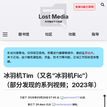
登录功能已禁用
图书馆
社区
功能
指导
(1)
本站为镜像站，仅供阅览使用。若需进行编辑等操作，请前往
源站点
。
关于迁站，由于服务器性能、资金、技术力等问题，迁站工作目前宣告暂
缓。
冰羽机Tim（又名“冰羽机Fic”）
（部分发现的系列视频；2023年）
页面于
2026年03月26日 07:45
由
pachimon0721
创建；
Fold
Table of Contents
最近于
24 days
前由
huaihailangshi
编辑。