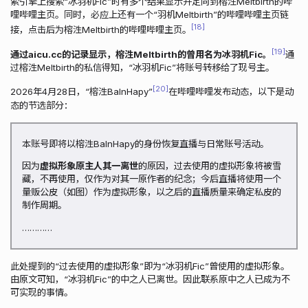
索引擎上搜索“冰羽机Fic”时有多个结果显示并定向到榕泩Meltbirth的哔
哩哔哩主页。同时，必应上还有一个“羽机Meltbirth”的哔哩哔哩主页链
18
接，点击后为榕泩Meltbirth的哔哩哔哩主页。
19
通过aicu.cc的记录显示，榕泩Meltbirth的曾用名为冰羽机Fic。
通
过榕泩Meltbirth的私信得知，“冰羽机Fic”将账号转移给了现号主。
20
2026年4月28日，“榕泩BaInHapy”
在哔哩哔哩发布动态，以下是动
态的节选部分：
本账号即将以榕泩BaInHapy的身份恢复直播与日常账号活动。
因为
虚拟形象原主人其一离世
的原因，过去使用的虚拟形象将被雪
藏，不再使用，仅作为对其一原作者的纪念；今后直播将使用一个
量贩公皮（如图）作为虚拟形象，以之后的直播质量来确定私皮的
制作周期。
…………
此处提到的“过去使用的虚拟形象”即为“冰羽机Fic”曾使用的虚拟形象。
由原文可知，“冰羽机Fic”的中之人已离世。因此联系原中之人已成为不
可实现的事情。