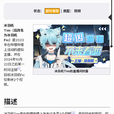
描述
搜索历史
状态：
|
类型：
获取状态
相关图片
相关链接
冰羽机
相关视频
Tim（后改名
为冰羽机
▲
▼
Fic）
是2023
年在哔哩哔哩
上活动的虚拟
主播，并在
2024年10月
22日之后某一
1
时间注销
。
冰羽机Tim的直播间封面
目前冰羽机Fic
仅剩余2个视
频。
描述
2
冰羽机Tim曾在哔哩哔哩上发布过多于2个视频
，而后因未知原因，视