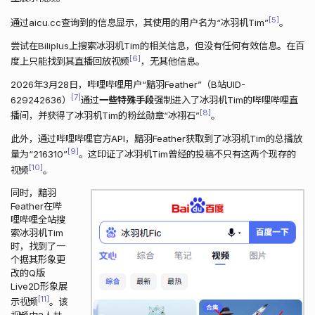
5
通过aicu.cc查询到的信息显示，其使用的用户名为“冰羽机Tim”
。
尝试在Biliplus上搜索冰羽机Tim的相关信息，但没有任何有效信息。在百
6
度上只能找到其直播回放视频
，无其他信息。
2026年3月28日，哔哩哔哩用户“黯羽Feather”（B站UID-
7
629242636）
通过
一些特殊手段
强制进入了冰羽机Tim的哔哩哔哩直
8
播间，并获得了冰羽机Tim的粉丝勋章“冰祤石”
。
此外，通过哔哩哔哩官方API，黯羽Feather获取到了冰羽机Tim的总播放
9
量为“216310”
。这印证了冰羽机Tim曾经的投稿不只有这两个现存的
10
视频
。
同时，黯羽
Feather在哔
哩哔哩全站搜
索冰羽机Tim
时，找到了一
个据其形象更
改的Q版
Live2D形象展
11
示视频
。该