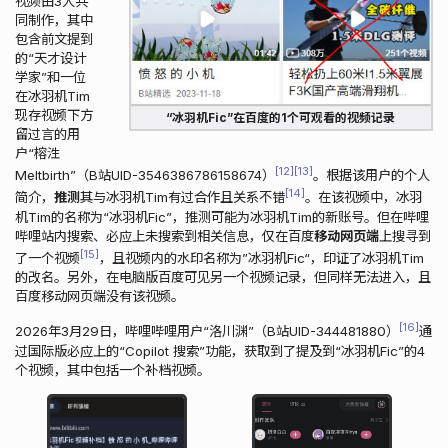
视频由3人共
同制作，其中
包含前文提到
的“天才设计
学家”和一位
在冰羽机Tim
现存视频下方
“冰羽机Fic”在百度的1个可观看的视频记录
留过言的用
户“榕泩
12
13
Meltbirth”（B站UID-3546386786158674）
。根据该用户的个人
14
简介，
推测
其与冰羽机Tim有过合作且关系不错
。在该视频中，冰羽
机Tim的名称为“冰羽机Fic”，推测可能为冰羽机Tim的新账号。但在哔哩
哔哩站内搜索、必应上未搜索到相关信息，仅在百度
移动网页端
上搜寻到
15
了一个视频
，且视频内的水印名称为”冰羽机Fic“，印证了冰羽机Tim
的改名。另外，在电脑版百度可见另一个视频记录，但同样无法进入，且
百度移动网页端没有该视频。
16
2026年3月29日，哔哩哔哩用户“洛川渊”（B站UID-344481880）
通
过国际版必应上的“Copilot 搜索”功能，获取到了提及到“冰羽机Fic”的4
个视频，其中包括一个补档视频。